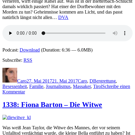
verlieren, wirft einige Rätsel auf. Was ist in der Bletterbach-Schlucht
damals wirklich passiert? Hat einer der Dorfbewohner mit den
Morden zu tun? Geheimnisse kommen ans Licht, und das passt
natürlich längst nicht allen…
DVA
Podcast:
Download
(Duration: 6:36 — 6.0MB)
Subscribe:
RSS
Autor
Veröffentlicht
Kategorien
Schlagwörter
am
Caro
27. Mai 2017
21. Mai 2017
Caro
,
D
Bergrettung
,
Besessenheit
,
Familie
,
Journalismus
,
Massaker
,
Tirol
Schreibe einen
zu
Kommentar
1448:
Luca
1338: Fiona Barton – Die Witwe
D`Andrea
–
Der
Tod
Was weiß Jean Taylor, die Witwe des Mannes, der vor seinem
so
Unfalltod verdächtigt wurde, die kleine Bella entführt zu haben? Ist
kalt