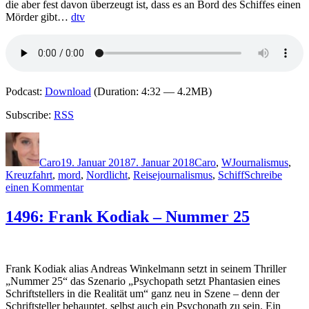
die aber fest davon überzeugt ist, dass es an Bord des Schiffes einen
Mörder gibt…
dtv
Podcast:
Download
(Duration: 4:32 — 4.2MB)
Subscribe:
RSS
Autor
Veröffentlicht
Kategorien
Schlagwörter
am
Caro
19. Januar 2018
7. Januar 2018
Caro
,
W
Journalismus
,
Kreuzfahrt
,
mord
,
Nordlicht
,
Reisejournalismus
,
Schiff
Schreibe
zu
einen Kommentar
1561:
Ruth
1496: Frank Kodiak – Nummer 25
Ware-
Woman
in
cabin
Frank Kodiak alias Andreas Winkelmann setzt in seinem Thriller
10
„Nummer 25“ das Szenario „Psychopath setzt Phantasien eines
Schriftstellers in die Realität um“ ganz neu in Szene – denn der
Schriftsteller behauptet, selbst auch ein Psychopath zu sein. Ein