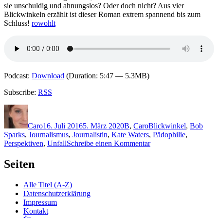
sie unschuldig und ahnungslos? Oder doch nicht? Aus vier
Blickwinkeln erzählt ist dieser Roman extrem spannend bis zum
Schluss!
rowohlt
Podcast:
Download
(Duration: 5:47 — 5.3MB)
Subscribe:
RSS
Autor
Veröffentlicht
Kategorien
Schlagwörter
am
Caro
16. Juli 2016
5. März 2020
B
,
Caro
Blickwinkel
,
Bob
Sparks
,
Journalismus
,
Journalistin
,
Kate Waters
,
Pädophilie
,
zu
Perspektiven
,
Unfall
Schreibe einen Kommentar
1338:
Fiona
Seiten
Barton
–
Alle Titel (A-Z)
Die
Datenschutzerklärung
Witwe
Impressum
Kontakt