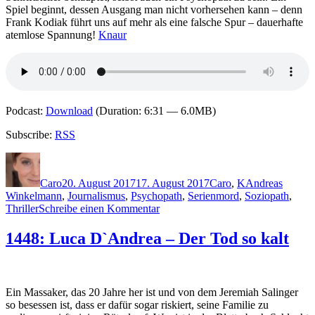
Spiel beginnt, dessen Ausgang man nicht vorhersehen kann – denn
Frank Kodiak führt uns auf mehr als eine falsche Spur – dauerhafte
atemlose Spannung!
Knaur
Podcast:
Download
(Duration: 6:31 — 6.0MB)
Subscribe:
RSS
Autor
Veröffentlicht
Kategorien
Schlagwörter
am
Caro
20. August 2017
17. August 2017
Caro
,
K
Andreas
Winkelmann
,
Journalismus
,
Psychopath
,
Serienmord
,
Soziopath
,
zu
Thriller
Schreibe einen Kommentar
1496:
Frank
1448: Luca D`Andrea – Der Tod so kalt
Kodiak
–
Nummer
25
Ein Massaker, das 20 Jahre her ist und von dem Jeremiah Salinger
so besessen ist, dass er dafür sogar riskiert, seine Familie zu