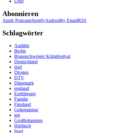
Über
Abonnieren
Apple Podcasts
Spotify
Android
by Email
RSS
Schlagwörter
Audible
Berlin
Braunschweiger Krimifestival
Deutschland
dorf
Drogen
DTV
Dänemark
england
Entführung
Familie
Finnland
Geheimnisse
gre
Großbritannien
Hörbuch
Insel