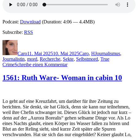
Podcast:
Download
(Duration: 4:06 — 4.4MB)
Subscribe:
RSS
Autor
Veröffentlicht
Kategorien
Schlagwörter
am
Caro
11. Mai 2025
10. Mai 2025
Caro
,
H
Journalismus
,
Journalistin
,
mord
,
Recherche
,
Sekte
,
Selbstmord
,
True
zu
Crime
Schreibe einen Kommentar
2391:
Janice
1561: Ruth Ware- Woman in cabin 10
Hallett
–
Die
Engel
Lo geht auf eine Kreuzfahrt, um darüber für ihre Zeitung zu
von
berichten. Sie denkt, sie hat Glück, denn sie kann nur teilnehmen,
Alperton
weil ihre Chefin schwanger ist. Dieses Glück ist jedoch nur kurz –
denn auf der „Aurora Borealis“ gehen seltsame Dinge vor. Als Lo
eines Nachts glaubt, einen Körper ins Wasser fallen zu hören und
Blut an der Reling sieht, sind kurze Zeit später alle Spuren
verschwunden. Hat sie sich das nur eingebildet? Keiner glaubt Lo,