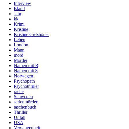
Interview
Island
Jahr
kk
Krimi
Kristine
Kristine Greßhöner
Leben
London
Mann
mord
Mörder
Namen mit B
Namen mit S
Norwegen
Psychopath
Psychothriller
rache
Schweden
serienmörder
taschenbuch
Thriller
Unfall
USA
Vergangenheit