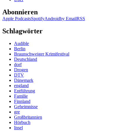
Abonnieren
Apple Podcasts
Spotify
Android
by Email
RSS
Schlagwörter
Audible
Berlin
Braunschweiger Krimifestival
Deutschland
dorf
Drogen
DTV
Dänemark
england
Entführung
Familie
Finnland
Geheimnisse
gre
Großbritannien
Hörbuch
Insel