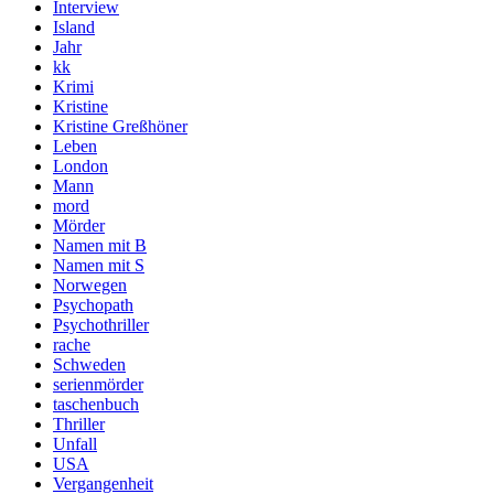
Interview
Island
Jahr
kk
Krimi
Kristine
Kristine Greßhöner
Leben
London
Mann
mord
Mörder
Namen mit B
Namen mit S
Norwegen
Psychopath
Psychothriller
rache
Schweden
serienmörder
taschenbuch
Thriller
Unfall
USA
Vergangenheit