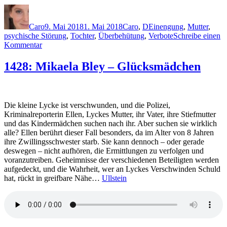
Autor
Veröffentlicht
Kategorien
Schlagwörter
am
Caro
9. Mai 2018
1. Mai 2018
Caro
,
D
Einengung
,
Mutter
,
psychische Störung
,
Tochter
,
Überbehütung
,
Verbote
Schreibe einen
zu
Kommentar
1601:
Herbert
1428: Mikaela Bley – Glücksmädchen
Dutzler
–
Am
Ende
Die kleine Lycke ist verschwunden, und die Polizei,
bist
Kriminalreporterin Ellen, Lyckes Mutter, ihr Vater, ihre Stiefmutter
du
und das Kindermädchen suchen nach ihr. Aber suchen sie wirklich
still
alle? Ellen berührt dieser Fall besonders, da im Alter von 8 Jahren
ihre Zwillingsschwester starb. Sie kann dennoch – oder gerade
deswegen – nicht aufhören, die Ermittlungen zu verfolgen und
voranzutreiben. Geheimnisse der verschiedenen Beteiligten werden
aufgedeckt, und die Wahrheit, wer an Lyckes Verschwinden Schuld
hat, rückt in greifbare Nähe…
Ullstein