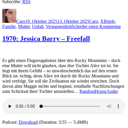
Subscribe:
RSS
Autor
Veröffentlicht
Kategorien
Schlagwörter
am
Caro
19. Oktober 2025
13. Oktober 2025
Caro
,
X
Briefe
,
zu
Familie
,
Mutter
,
Unfall
,
Vergangenheit
Schreibe einen Kommentar
243
Ilia
1970: Jessica Barry – Freefall
Xan
–
Lov
Mo
Es gibt einen Flugzeugabsturz über den Rocky Mountains – doch
eine Mutter will nicht glauben, dass ihre Tochter Alice tot ist. Sie
liegt mit ihrem Gefühl – so unwahrscheinlich das auf den ersten
Blick ist- richtig, denn Alice irrt durch die Rocky Mountains und
wird verfolgt. Sie soll die Zivilisation nie wieder erreichen. Doch
davon ahnt Maggie nichts und beginnt, ernsthafte Nachforschungen
zum Schicksal ihrer Tochter anzustellen…
RandomHouseAudio
Podcast:
Download
(Duration: 3:55 — 5.4MB)