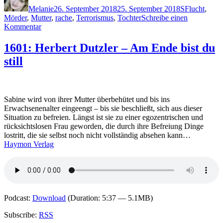
Melanie
26. September 2018
25. September 2018
S
Flucht
,
Mörder
,
Mutter
,
rache
,
Terrorismus
,
Tochter
Schreibe einen
zu
Kommentar
1650:
Karin
1601: Herbert Dutzler – Am Ende bist du
Slaughter
still
–
Ein
Teil
von
Ihr
Sabine wird von ihrer Mutter überbehütet und bis ins
Erwachsenenalter eingeengt – bis sie beschließt, sich aus dieser
Situation zu befreien. Längst ist sie zu einer egozentrischen und
rücksichtslosen Frau geworden, die durch ihre Befreiung Dinge
lostritt, die sie selbst noch nicht vollständig absehen kann…
Haymon Verlag
Podcast:
Download
(Duration: 5:37 — 5.1MB)
Subscribe:
RSS