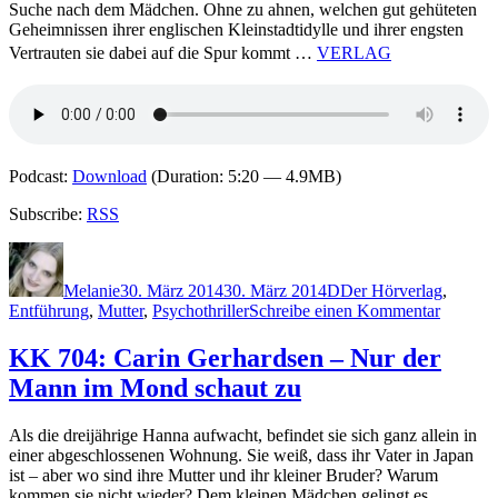
Suche nach dem Mädchen. Ohne zu ahnen, welchen gut gehüteten
Geheimnissen ihrer englischen Kleinstadtidylle und ihrer engsten
Vertrauten sie dabei auf die Spur kommt …
VERLAG
Podcast:
Download
(Duration: 5:20 — 4.9MB)
Subscribe:
RSS
Autor
Veröffentlicht
Kategorien
Schlagwörter
am
Melanie
30. März 2014
30. März 2014
D
Der Hörverlag
,
zu
Entführung
,
Mutter
,
Psychothriller
Schreibe einen Kommentar
1064:
Paula
KK 704: Carin Gerhardsen – Nur der
Daly
Mann im Mond schaut zu
–
Die
Schuld
Als die dreijährige Hanna aufwacht, befindet sie sich ganz allein in
einer
einer abgeschlossenen Wohnung. Sie weiß, dass ihr Vater in Japan
Mutter
ist – aber wo sind ihre Mutter und ihr kleiner Bruder? Warum
kommen sie nicht wieder? Dem kleinen Mädchen gelingt es,