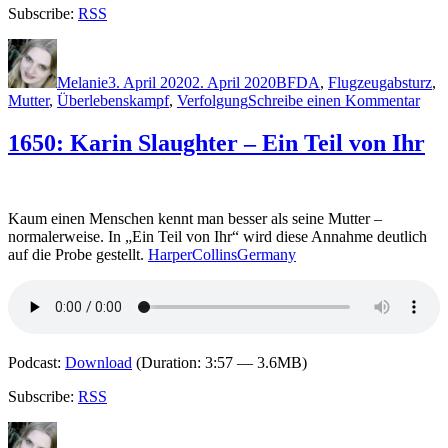
Subscribe:
RSS
Autor
Veröffentlicht
Kategorien
Schlagwörter
am
Melanie
3. April 2020
2. April 2020
B
FDA
,
Flugzeugabsturz
,
zu
Mutter
,
Überlebenskampf
,
Verfolgung
Schreibe einen Kommentar
1970
Jess
1650: Karin Slaughter – Ein Teil von Ihr
Barr
–
Free
Kaum einen Menschen kennt man besser als seine Mutter –
normalerweise. In „Ein Teil von Ihr“ wird diese Annahme deutlich
auf die Probe gestellt.
HarperCollinsGermany
Podcast:
Download
(Duration: 3:57 — 3.6MB)
Subscribe:
RSS
Autor
Veröffentlicht
Kategorien
Schlagwörte
am