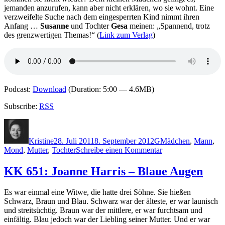
jemanden anzurufen, kann aber nicht erklären, wo sie wohnt. Eine
verzweifelte Suche nach dem eingesperrten Kind nimmt ihren
Anfang …
Susanne
und Tochter
Gesa
meinen: „Spannend, trotz
des grenzwertigen Themas!“ (
Link zum Verlag
)
Podcast:
Download
(Duration: 5:00 — 4.6MB)
Subscribe:
RSS
Autor
Veröffentlicht
Kategorien
Schlagwörter
am
Kristine
28. Juli 2011
8. September 2012
G
Mädchen
,
Mann
,
zu
Mond
,
Mutter
,
Tochter
Schreibe einen Kommentar
KK
704:
KK 651: Joanne Harris – Blaue Augen
Carin
Gerhardsen
Es war einmal eine Witwe, die hatte drei Söhne. Sie hießen
–
Schwarz, Braun und Blau. Schwarz war der älteste, er war launisch
Nur
und streitsüchtig. Braun war der mittlere, er war furchtsam und
der
einfältig. Blau jedoch war der Liebling seiner Mutter. Und er war
Mann