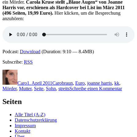
ein Mörder.
Carola Kruse stellt „Blaue Augen“ von Joanne
im
Harris vor, erschienen als Hardcover bei List im März 2011
Mond
(496 Seiten, 19,99 Euro).
Hier klicken, um die Besprechung
schaut
anzuhören:
zu
Podcast:
Download
(Duration: 9:10 — 8.4MB)
Subscribe:
RSS
Autor
Veröffentlicht
Kategorien
Schlagwörter
am
Caro
1. April 2011
Caro
braun
,
Euro
,
joanne harris
,
kk
,
zu
Mörder
,
Mutter
,
Seite
,
Sohn
,
streits
Schreibe einen Kommentar
KK
651:
Seiten
Joanne
Harris
Alle Titel (A-Z)
–
Datenschutzerklärung
Blaue
Impressum
Augen
Kontakt
Über