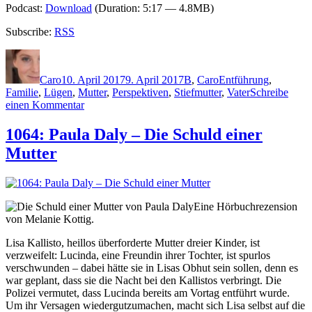
Podcast:
Download
(Duration: 5:17 — 4.8MB)
Subscribe:
RSS
Autor
Veröffentlicht
Kategorien
Schlagwörter
am
Caro
10. April 2017
9. April 2017
B
,
Caro
Entführung
,
Familie
,
Lügen
,
Mutter
,
Perspektiven
,
Stiefmutter
,
Vater
Schreibe
zu
einen Kommentar
1428:
Mikaela
1064: Paula Daly – Die Schuld einer
Bley
Mutter
–
Glücksmädchen
Eine Hörbuchrezension
von Melanie Kottig.
Lisa Kallisto, heillos überforderte Mutter dreier Kinder, ist
verzweifelt: Lucinda, eine Freundin ihrer Tochter, ist spurlos
verschwunden – dabei hätte sie in Lisas Obhut sein sollen, denn es
war geplant, dass sie die Nacht bei den Kallistos verbringt. Die
Polizei vermutet, dass Lucinda bereits am Vortag entführt wurde.
Um ihr Versagen wiedergutzumachen, macht sich Lisa selbst auf die