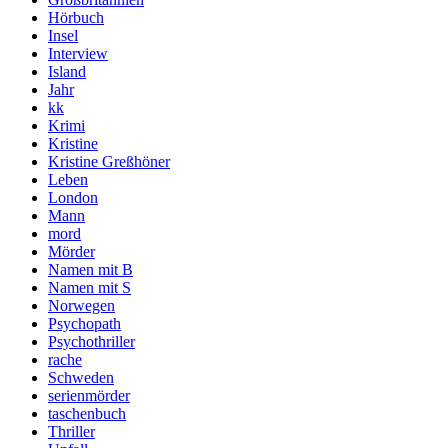
Hörbuch
Insel
Interview
Island
Jahr
kk
Krimi
Kristine
Kristine Greßhöner
Leben
London
Mann
mord
Mörder
Namen mit B
Namen mit S
Norwegen
Psychopath
Psychothriller
rache
Schweden
serienmörder
taschenbuch
Thriller