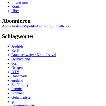
Impressum
Kontakt
Über
Abonnieren
Apple Podcasts
Spotify
Android
by Email
RSS
Schlagwörter
Audible
Berlin
Braunschweiger Krimifestival
Deutschland
dorf
Drogen
DTV
Dänemark
england
Entführung
Familie
Finnland
Geheimnisse
gre
Großbritannien