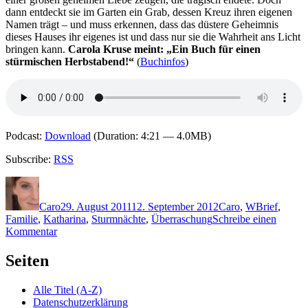
dann entdeckt sie im Garten ein Grab, dessen Kreuz ihren eigenen
Namen trägt – und muss erkennen, dass das düstere Geheimnis
dieses Hauses ihr eigenes ist und dass nur sie die Wahrheit ans Licht
bringen kann.
Carola Kruse meint: „Ein Buch für einen
stürmischen Herbstabend!“
(
Buchinfos
)
Podcast:
Download
(Duration: 4:21 — 4.0MB)
Subscribe:
RSS
Autor
Veröffentlicht
Kategorien
Schlagwörte
am
Caro
29. August 2011
12. September 2012
Caro
,
W
Brief
,
Familie
,
Katharina
,
Sturmnächte
,
Überraschung
Schreibe einen
zu
Kommentar
KK
716:
Seiten
Katharina
Winter
Alle Titel (A-Z)
–
Datenschutzerklärung
Sturmnächte