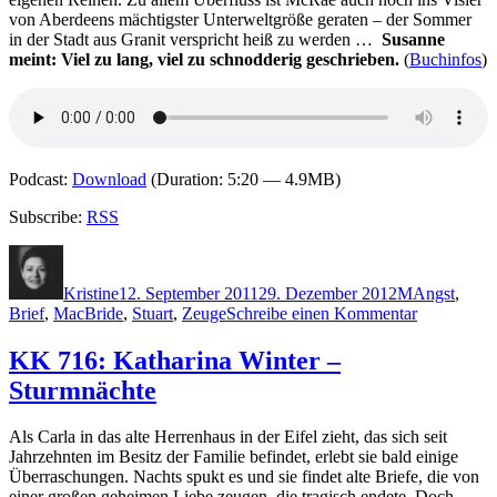
von Aberdeens mächtigster Unterweltgröße geraten – der Sommer
in der Stadt aus Granit verspricht heiß zu werden …
Susanne
meint: Viel zu lang, viel zu schnodderig geschrieben.
(
Buchinfos
)
Podcast:
Download
(Duration: 5:20 — 4.9MB)
Subscribe:
RSS
Autor
Veröffentlicht
Kategorien
Schlagwörte
am
Kristine
12. September 2011
29. Dezember 2012
M
Angst
,
zu
Brief
,
MacBride
,
Stuart
,
Zeuge
Schreibe einen Kommentar
KK
722:
KK 716: Katharina Winter –
Stuart
Sturmnächte
MacBride
–
Blinde
Als Carla in das alte Herrenhaus in der Eifel zieht, das sich seit
Zeugen
Jahrzehnten im Besitz der Familie befindet, erlebt sie bald einige
Überraschungen. Nachts spukt es und sie findet alte Briefe, die von
einer großen geheimen Liebe zeugen, die tragisch endete. Doch