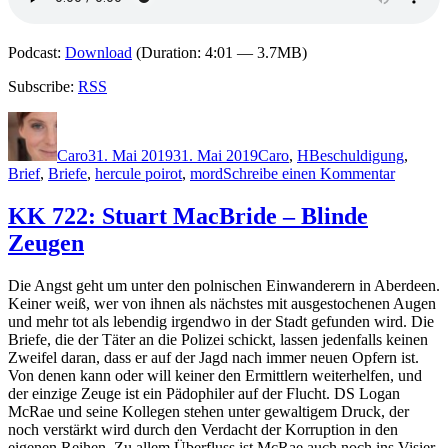
Podcast:
Download
(Duration: 4:01 — 3.7MB)
Subscribe:
RSS
Autor
Veröffentlicht
Kategorien
Schlagwörter
am
Caro
31. Mai 2019
31. Mai 2019
Caro
,
H
Beschuldigung
,
zu
Brief
,
Briefe
,
hercule poirot
,
mord
Schreibe einen Kommentar
1787:
Sophie
KK 722: Stuart MacBride – Blinde
Hannah
Zeugen
–
Das
Geheimn
Die Angst geht um unter den polnischen Einwanderern in Aberdeen.
der
Keiner weiß, wer von ihnen als nächstes mit ausgestochenen Augen
vier
und mehr tot als lebendig irgendwo in der Stadt gefunden wird. Die
Briefe
Briefe, die der Täter an die Polizei schickt, lassen jedenfalls keinen
Zweifel daran, dass er auf der Jagd nach immer neuen Opfern ist.
Von denen kann oder will keiner den Ermittlern weiterhelfen, und
der einzige Zeuge ist ein Pädophiler auf der Flucht. DS Logan
McRae und seine Kollegen stehen unter gewaltigem Druck, der
noch verstärkt wird durch den Verdacht der Korruption in den
eigenen Reihen. Zu allem Überfluss ist McRae auch noch ins Visier