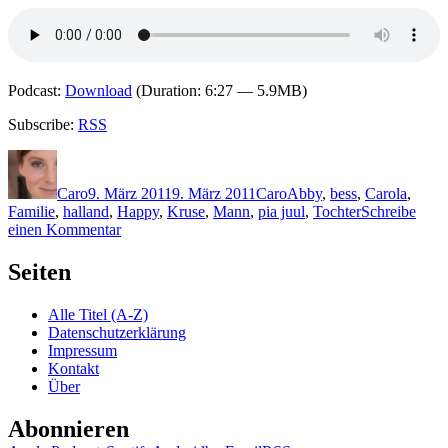
Podcast:
Download
(Duration: 6:27 — 5.9MB)
Subscribe:
RSS
Autor
Veröffentlicht
Kategorien
Schlagwörter
am
Caro
9. März 2011
9. März 2011
Caro
Abby
,
bess
,
Carola
,
Familie
,
halland
,
Happy
,
Kruse
,
Mann
,
pia juul
,
Tochter
Schreibe
zu
einen Kommentar
KK
641:
Seiten
Pia
Juul
Alle Titel (A-Z)
–
Datenschutzerklärung
Das
Impressum
Leben
Kontakt
nach
Über
dem
Happy
Abonnieren
End