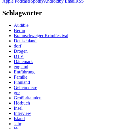
Apple Podcasts
Spotify
Android
by Email
RSS
Schlagwörter
Audible
Berlin
Braunschweiger Krimifestival
Deutschland
dorf
Drogen
DTV
Dänemark
england
Entführung
Familie
Finnland
Geheimnisse
gre
Großbritannien
Hörbuch
Insel
Interview
Island
Jahr
kk