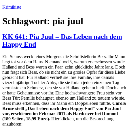
Zum
Krimikiste
Inhalt
springen
Schlagwort:
pia juul
KK 641: Pia Juul – Das Leben nach dem
Happy End
Ein Schuss weckt eines Morgens die Schriftstellerin Bess. Ihr Mann
liegt tot vor dem Haus. Niemand weiß, warum er erschossen wurde.
Halland und Bess waren ein Paar, zehn glückliche Jahre lang. Doch
nun fragt sich Bess, ob sie nicht ein zu großes Opfer für diese Liebe
gebracht hat. Für Halland verließ sie ihre Familie, ihre damals
vierzehnjährige Tochter Abby, die sie fortan jeden einzelnen Tag
vermisste ein Schmerz, den sie vor Halland geheim hielt. Doch auch
er hatte Geheimnisse vor ihr. Eine hochschwangere Frau steht vor
Bess Tür; Pernille behauptet, ebenso um Halland zu trauern wie sie.
Bess muss erkennen, dass ihr Mann ein Doppelleben führte.
Carola
Kruse stellt „Das Leben nach dem Happy End“ von Pia Juul
vor, erschienen im Februar 2011 als Hardcover bei Dumont
(189 Seiten, 18,99 Euro).
Hier klicken, um die Besprechung
anzuhören: