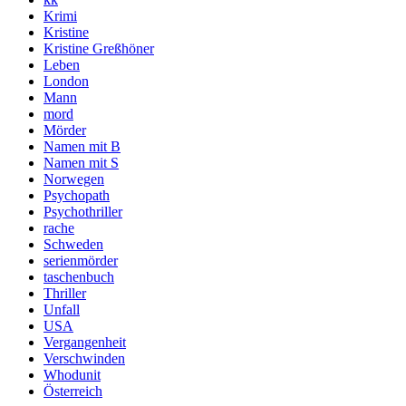
Krimi
Kristine
Kristine Greßhöner
Leben
London
Mann
mord
Mörder
Namen mit B
Namen mit S
Norwegen
Psychopath
Psychothriller
rache
Schweden
serienmörder
taschenbuch
Thriller
Unfall
USA
Vergangenheit
Verschwinden
Whodunit
Österreich