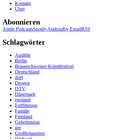
Kontakt
Über
Abonnieren
Apple Podcasts
Spotify
Android
by Email
RSS
Schlagwörter
Audible
Berlin
Braunschweiger Krimifestival
Deutschland
dorf
Drogen
DTV
Dänemark
england
Entführung
Familie
Finnland
Geheimnisse
gre
Großbritannien
Hörbuch