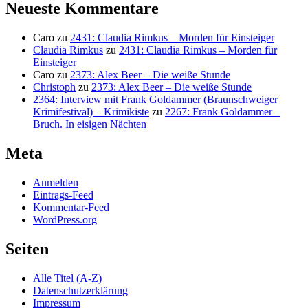
Neueste Kommentare
Caro
zu
2431: Claudia Rimkus – Morden für Einsteiger
Claudia Rimkus
zu
2431: Claudia Rimkus – Morden für
Einsteiger
Caro
zu
2373: Alex Beer – Die weiße Stunde
Christoph
zu
2373: Alex Beer – Die weiße Stunde
2364: Interview mit Frank Goldammer (Braunschweiger
Krimifestival) – Krimikiste
zu
2267: Frank Goldammer –
Bruch. In eisigen Nächten
Meta
Anmelden
Eintrags-Feed
Kommentar-Feed
WordPress.org
Seiten
Alle Titel (A-Z)
Datenschutzerklärung
Impressum