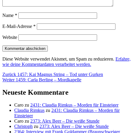
Name
*
E-Mail-Adresse
*
Website
Diese Website verwendet Akismet, um Spam zu reduzieren.
Erfahre,
wie deine Kommentardaten verarbeitet werden.
Beitragsnavigation
Vorheriger
Zurück
1457: Kai Magnus String – Tod unter Gurken
Nächster
Beitrag:
Weiter
1459: Carla Berling – Mordkapelle
Beitrag:
Neueste Kommentare
Caro
zu
2431: Claudia Rimkus – Morden für Einsteiger
Claudia Rimkus
zu
2431: Claudia Rimkus – Morden für
Einsteiger
Caro
zu
2373: Alex Beer – Die weiße Stunde
Christoph
zu
2373: Alex Beer – Die weiße Stunde
2364: Interview mit Frank Goldammer (Braunschweiger