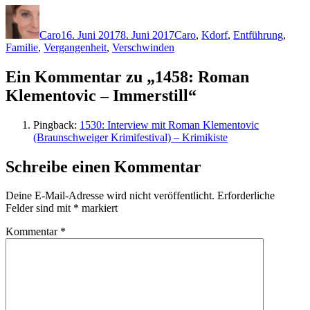
Autor
Veröffentlicht
Kategorien
Schlagwörter
am
Caro
16. Juni 2017
8. Juni 2017
Caro
,
K
dorf
,
Entführung
,
Familie
,
Vergangenheit
,
Verschwinden
Ein Kommentar zu „1458: Roman
Klementovic – Immerstill“
Pingback:
1530: Interview mit Roman Klementovic
(Braunschweiger Krimifestival) – Krimikiste
Schreibe einen Kommentar
Deine E-Mail-Adresse wird nicht veröffentlicht.
Erforderliche
Felder sind mit
*
markiert
Kommentar
*