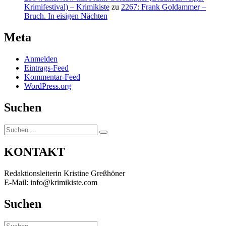
Krimifestival) – Krimikiste
zu
2267: Frank Goldammer –
Bruch. In eisigen Nächten
Meta
Anmelden
Eintrags-Feed
Kommentar-Feed
WordPress.org
Suchen
Suchen
Suchen
nach:
KONTAKT
Redaktionsleiterin Kristine Greßhöner
E-Mail: info@krimikiste.com
Suchen
Suchen