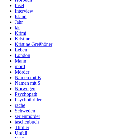
Insel
Interview
Island
Jahr
kk
Krimi
Kristine
Kristine Greßhöner
Leben
London
Mann
mord
Mörder
Namen mit B
Namen mit S
Norwegen
Psychopath
Psychothriller
rache
Schweden
serienmörder
taschenbuch
Thriller
Unfall