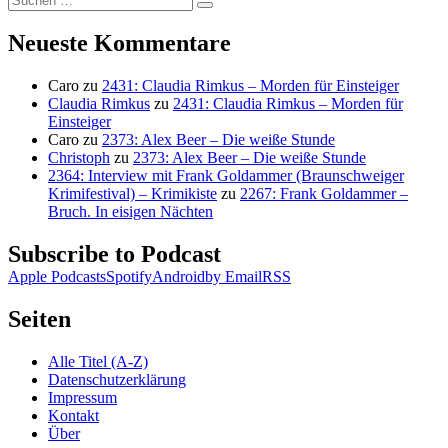
Suchen
nach:
Neueste Kommentare
Caro
zu
2431: Claudia Rimkus – Morden für Einsteiger
Claudia Rimkus
zu
2431: Claudia Rimkus – Morden für
Einsteiger
Caro
zu
2373: Alex Beer – Die weiße Stunde
Christoph
zu
2373: Alex Beer – Die weiße Stunde
2364: Interview mit Frank Goldammer (Braunschweiger
Krimifestival) – Krimikiste
zu
2267: Frank Goldammer –
Bruch. In eisigen Nächten
Subscribe to Podcast
Apple Podcasts
Spotify
Android
by Email
RSS
Seiten
Alle Titel (A-Z)
Datenschutzerklärung
Impressum
Kontakt
Über