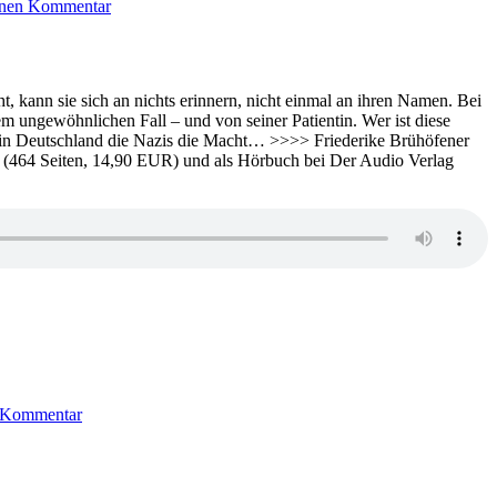
inen Kommentar
514:
Mila
Wolf
–
Schandfleck
, kann sie sich an nichts erinnern, nicht einmal an ihren Namen. Bei
sem ungewöhnlichen Fall – und von seiner Patientin. Wer ist diese
n in Deutschland die Nazis die Macht… >>>> Friederike Brühöfener
tv (464 Seiten, 14,90 EUR) und als Hörbuch bei Der Audio Verlag
zu
KK
 Kommentar
509:
Philip
Sington
–
Das