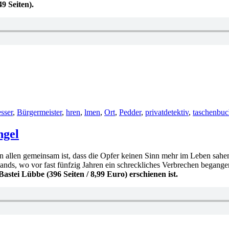
9 Seiten).
r
esser
,
Bürgermeister
,
hren
,
lmen
,
Ort
,
Pedder
,
privatdetektiv
,
taschenbuc
ngel
allen gemeinsam ist, dass die Opfer keinen Sinn mehr im Leben sahen
ands, wo vor fast fünfzig Jahren ein schreckliches Verbrechen bega
 Bastei Lübbe
(396 Seiten / 8,99 Euro)
erschienen ist.