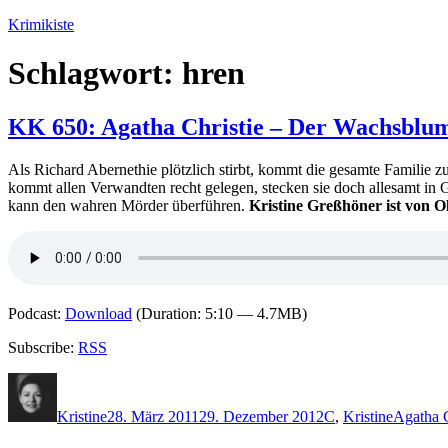
Zum
Krimikiste
Inhalt
springen
Schlagwort:
hren
KK 650: Agatha Christie – Der Wachsblum
Als Richard Abernethie plötzlich stirbt, kommt die gesamte Familie zu
kommt allen Verwandten recht gelegen, stecken sie doch allesamt in 
kann den wahren Mörder überführen.
Kristine Greßhöner ist von O
Podcast:
Download
(Duration: 5:10 — 4.7MB)
Subscribe:
RSS
Autor
Veröffentlicht
Kategorien
Schlagwö
am
Kristine
28. März 2011
29. Dezember 2012
C
,
Kristine
Agatha C