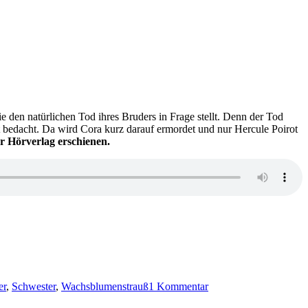
ie den natürlichen Tod ihres Bruders in Frage stellt. Denn der Tod
t bedacht. Da wird Cora kurz darauf ermordet und nur Hercule Poirot
er Hörverlag erschienen.
zu
KK
er
,
Schwester
,
Wachsblumenstrauß
1 Kommentar
650:
Agatha