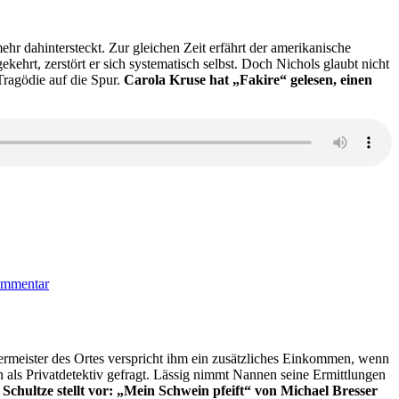
Christie
–
Der
r dahintersteckt. Zur gleichen Zeit erfährt der amerikanische
Wachsblumenstrauß
ekehrt, zerstört er sich systematisch selbst. Doch Nichols glaubt nicht
(Audio)
ragödie auf die Spur.
Carola Kruse hat „Fakire“ gelesen, einen
zu
KK
ommentar
636:
Antonin
Varenne
–
Fakire
ermeister des Ortes verspricht ihm ein zusätzliches Einkommen, wenn
n als Privatdetektiv gefragt. Lässig nimmt Nannen seine Ermittlungen
Schultze stellt vor: „Mein Schwein pfeift“ von Michael Bresser