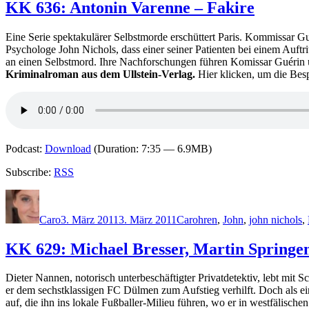
KK 636: Antonin Varenne – Fakire
Eine Serie spektakulärer Selbstmorde erschüttert Paris. Kommissar G
Psychologe John Nichols, dass einer seiner Patienten bei einem Auftritt
an einen Selbstmord. Ihre Nachforschungen führen Komissar Guérin 
Kriminalroman aus dem Ullstein-Verlag.
Hier klicken, um die Bes
Podcast:
Download
(Duration: 7:35 — 6.9MB)
Subscribe:
RSS
Autor
Veröffentlicht
Kategorien
Schlagwörter
am
Caro
3. März 2011
3. März 2011
Caro
hren
,
John
,
john nichols
,
KK 629: Michael Bresser, Martin Springen
Dieter Nannen, notorisch unterbeschäftigter Privatdetektiv, lebt mi
er dem sechstklassigen FC Dülmen zum Aufstieg verhilft. Doch als ein
auf, die ihn ins lokale Fußballer-Milieu führen, wo er in westfälisc