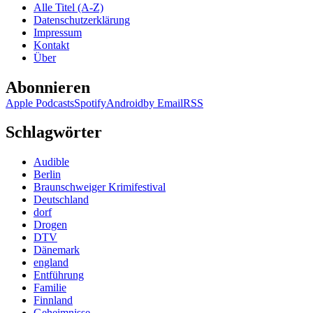
Alle Titel (A-Z)
Datenschutzerklärung
Impressum
Kontakt
Über
Abonnieren
Apple Podcasts
Spotify
Android
by Email
RSS
Schlagwörter
Audible
Berlin
Braunschweiger Krimifestival
Deutschland
dorf
Drogen
DTV
Dänemark
england
Entführung
Familie
Finnland
Geheimnisse