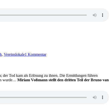
zu
KK
h
,
Vereinslokale
1 Kommentar
629:
Michael
Bresser,
Martin
Springenberg
; der Tod kam als Erlösung zu ihnen. Die Ermittlungen führen
–
ngen wurde…
Miriam Voßmann stellt den dritten Teil der Bruno van
Mein
Schwein
pfeift