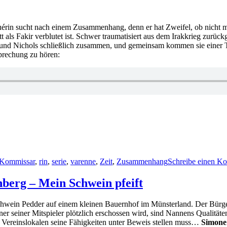
uérin sucht nach einem Zusammenhang, denn er hat Zweifel, ob nicht meh
 als Fakir verblutet ist. Schwer traumatisiert aus dem Irakkrieg zurückg
und Nichols schließlich zusammen, und gemeinsam kommen sie einer T
prechung zu hören:
Kommissar
,
rin
,
serie
,
varenne
,
Zeit
,
Zusammenhang
Schreibe einen K
berg – Mein Schwein pfeift
t Schwein Pedder auf einem kleinen Bauernhof im Münsterland. Der Bürg
er seiner Mitspieler plötzlich erschossen wird, sind Nannens Qualitäte
hen Vereinslokalen seine Fähigkeiten unter Beweis stellen muss…
Simone 