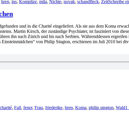
,
hren
,
ins
,
Komplize
,
mila
,
Nichte
,
novak
,
schandfleck
,
Zeit
Schreibe e
dchen
efunden und in die Charité eingeliefert. Als sie aus dem Koma erwacht
teins. Martin Kirsch, der zuständige Psychiater, ist fasziniert von die
führen ihn nach Zürich und bis nach Serbien. Währenddessen ergreife
s Einsteinmädchen“ von Philip Sington, erschienen im Juli 2010 bei d
charité
,
Fall
,
fener
,
Frau
,
friederike
,
hren
,
Koma
,
philip sington
,
Wald
1