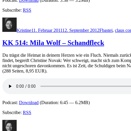
Podcast:
Download
(Duration: 5:38 — 5.2MB)
Subscribe:
RSS
Autor
Veröffentlicht
Kategorien
Schlagwörter
am
Kristine
11. Februar 2011
12. September 2012
F
bastei
,
claus co
KK 514: Mila Wolf – Schandfleck
Du trägst die Heimat in deinem Herzen wie ein Fluch. Niemals zurück
findet, begreift Christine Novak: Wer schweigt, macht sich zum Kompli
nicht ungeschoren davonkommen. Es ist Zeit, die Schuldigen beim N
(288 Seiten, 8,95 EUR).
Podcast:
Download
(Duration: 6:45 — 6.2MB)
Subscribe:
RSS
Autor
Veröffentlicht
Kategorien
Sch
am