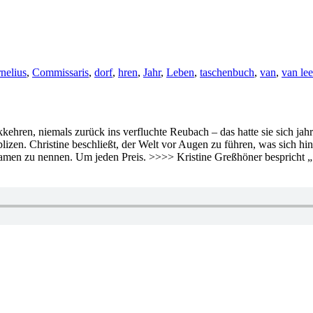
rnelius
,
Commissaris
,
dorf
,
hren
,
Jahr
,
Leben
,
taschenbuch
,
van
,
van le
kehren, niemals zurück ins verfluchte Reubach – das hatte sie sich ja
zen. Christine beschließt, der Welt vor Augen zu führen, was sich hint
amen zu nennen. Um jeden Preis. >>>> Kristine Greßhöner bespricht „
lagwörter