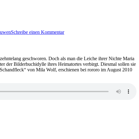
zu
KK
euwen
Schreibe einen Kommentar
618:
Claus
Cornelius
Fischer
–
hrzehntelang geschworen. Doch als man die Leiche ihrer Nichte Maria
Totenengel
er der Bilderbuchidylle ihres Heimatortes verbirgt. Diesmal sollen sie
Schandfleck“ von Mila Wolf, erschienen bei rororo im August 2010
zu
KK