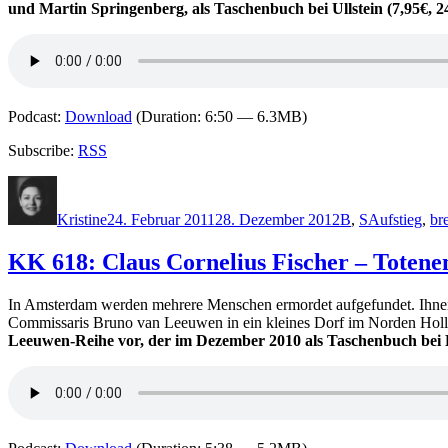
und Martin Springenberg, als Taschenbuch bei Ullstein (7,95€, 24
Podcast:
Download
(Duration: 6:50 — 6.3MB)
Subscribe:
RSS
Autor
Veröffentlicht
Kategorien
Schlagwörte
am
Kristine
24. Februar 2011
28. Dezember 2012
B
,
S
Aufstieg
,
br
KK 618: Claus Cornelius Fischer – Totene
In Amsterdam werden mehrere Menschen ermordet aufgefundet. Ihnen 
Commissaris Bruno van Leeuwen in ein kleines Dorf im Norden Holl
Leeuwen-Reihe vor, der im Dezember 2010 als Taschenbuch bei