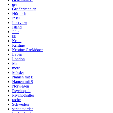
gre
Großbritannien
Hörbuch
Insel
Interview
Island
Jahr
kk
Krimi
Kristine
Kristine Greßhöner
Leben
London
Mann
mord
Mörder
Namen mit B
Namen mit S
Norwegen
Psychopath
Psychothriller
rache
Schweden
serienmörder