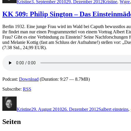
Kristine
3. September 2010
29. Dezember 2012
Kristine
,
W
gre
KK 509: Philip Sington – Das Einsteinmä
Berlin 1932. Eine junge Frau wird im Wald bei Caputh bewusstlos aufg
ihr findet man nur einen Programmzettel von einem Vortrag Albert Eins
Frau? Gibt es eine Verbindung zu Einstein? Seine Nachforschungen 
und Melanie Kottig (fast am Schluss der Aufnahme!) stellen vor: „Da
(7:38 Std., 24,99 EUR).
Podcast:
Download
(Duration: 9:27 — 8.7MB)
Subscribe:
RSS
Autor
Veröffentlicht
Kategorien
Schlagwörter
am
Kristine
29. August 2010
26. Dezember 2012
S
albert einsteins
,
Seiten