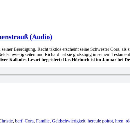
enstrauß (Audio)
 seiner Beerdigung. Recht taktlos erscheint seine Schwester Cora, als s
Geldschwierigkeiten und Richard hat sie großzügig in seinem Testamen
liver Kalkofes Lesart begeistert: Das Hörbuch ist im Januar bei D
rter
hristie
,
berf
,
Cora
,
Familie
,
Geldschwierigkeit
,
hercule poirot
,
hren
,
rd