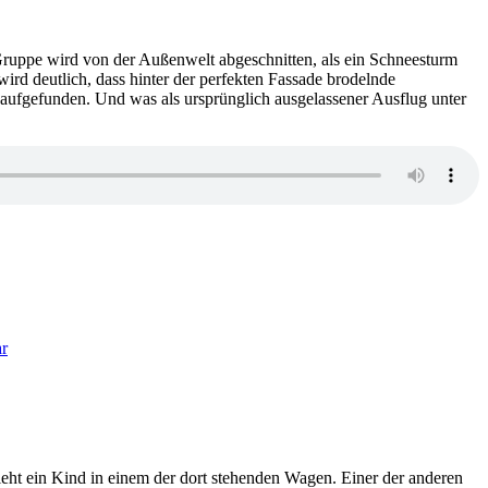
Academy.
Die
Botschaft
ruppe wird von der Außenwelt abgeschnitten, als ein Schneesturm
an
ird deutlich, dass hinter der perfekten Fassade brodelnde
der
 aufgefunden. Und was als ursprünglich ausgelassener Ausflug unter
Wand
zu
1954:
r
Lucy
Foley
–
Neuschnee
 sieht ein Kind in einem der dort stehenden Wagen. Einer der anderen