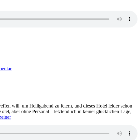
zu
1906:
mentar
Taylor
Adams
–
No
Exit
fen will, um Heiligabend zu feiern, und dieses Hotel leider schon
otel, aber ohne Personal – letztendlich in keiner glücklichen Lage,
einer