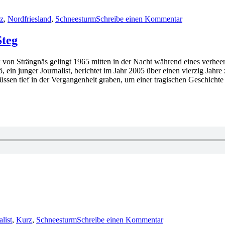
zu
1479:
z
,
Nordfriesland
,
Schneesturm
Schreibe einen Kommentar
Anja
Goerz
–
Steg
Wenn
ich
ik von Strängnäs gelingt 1965 mitten in der Nacht während eines verh
dich
, ein junger Journalist, berichtet im Jahr 2005 über einen vierzig Jah
hole
üssen tief in der Vergangenheit graben, um einer tragischen Geschicht
zu
KK
list
,
Kurz
,
Schneesturm
Schreibe einen Kommentar
375: