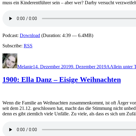
muss ein Kinderentführer sein – aber wer? Darby versucht verzweifel
Podcast:
Download
(Duration: 4:39 — 6.4MB)
Subscribe:
RSS
Autor
Veröffentlicht
Kategorien
Schlagwörter
am
Melanie
14. Dezember 2019
9. Dezember 2019
A
Allein unter 
1900: Ella Danz – Eisige Weihnachten
Wenn die Familie an Weihnachten zusammenkommt, ist oft Ärger vorpro
seit dem 21.12. geschlossen hat, macht das die Stimmung nicht unbedin
denn es gibt ziemlich viele Unfälle. Zu viele, als dass es sich um Z