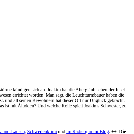
estürme kündigen sich an. Joakim hat die Abergläubischen der Insel
nwesen errichtet worden. Man sagt, die Leuchtturmbauer haben die
t, und all seinen Bewohnern hat dieser Ort nur Unglück gebracht.
Was ist mit Åludden? Und welche Rolle spielt Joakims Schwester, zu
s-und-Lausch,
Schwedenkrimi
und
im Radiergummi-Blog
. ++
Die