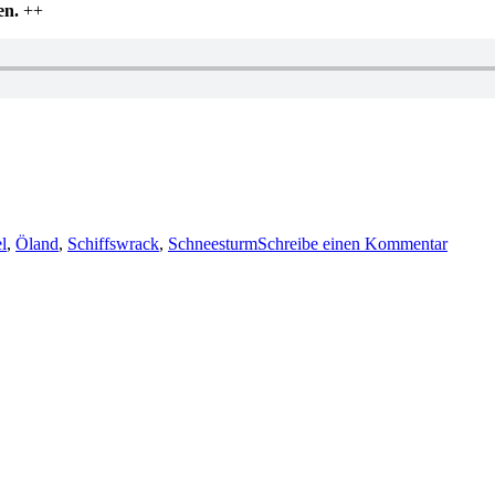
en.
++
r
zu
KK
l
,
Öland
,
Schiffswrack
,
Schneesturm
Schreibe einen Kommentar
308:
Johan
Theori
–
Nebels