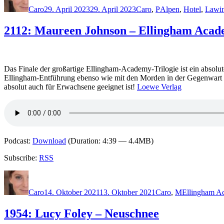
am
Caro
29. April 2023
29. April 2023
Caro
,
P
Alpen
,
Hotel
,
Lawi
2112: Maureen Johnson – Ellingham Acade
Das Finale der großartige Ellingham-Academy-Trilogie ist ein absolut
Ellingham-Entführung ebenso wie mit den Morden in der Gegenwart au
absolut auch für Erwachsene geeignet ist!
Loewe Verlag
Podcast:
Download
(Duration: 4:39 — 4.4MB)
Subscribe:
RSS
Autor
Veröffentlicht
Kategorien
Schlagwörter
am
Caro
14. Oktober 2021
13. Oktober 2021
Caro
,
M
Ellingham A
1954: Lucy Foley – Neuschnee