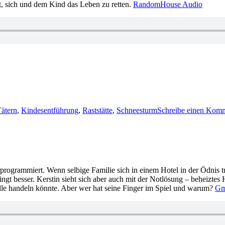
t, sich und dem Kind das Leben zu retten.
RandomHouse Audio
Tätern
,
Kindesentführung
,
Raststätte
,
Schneesturm
Schreibe einen Kom
grammiert. Wenn selbige Familie sich in einem Hotel in der Ödnis tref
gt besser. Kerstin sieht sich aber auch mit der Notlösung – beheiztes H
ufälle handeln könnte. Aber wer hat seine Finger im Spiel und warum?
Gm