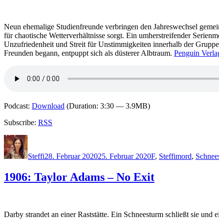
Neun ehemalige Studienfreunde verbringen den Jahreswechsel gemein
für chaotische Wetterverhältnisse sorgt. Ein umherstreifender Serie
Unzufriedenheit und Streit für Unstimmigkeiten innerhalb der Grupp
Freunden begann, entpuppt sich als düsterer Albtraum.
Penguin Verla
Podcast:
Download
(Duration: 3:30 — 3.9MB)
Subscribe:
RSS
Autor
Veröffentlicht
Kategorien
Schlagwörter
am
Steffi
28. Februar 2020
25. Februar 2020
F
,
Steffi
mord
,
Schnee
1906: Taylor Adams – No Exit
Darby strandet an einer Raststätte. Ein Schneesturm schließt sie und 