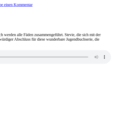
2234:
be einen Kommentar
Sarah
Pearse
–
Das
Sanatorium
ch werden alle Fäden zusammengeführt. Stevie, die sich mit der
würdiger Abschluss für diese wunderbare Jugendbuchserie, die
zu
2112:
Maureen
Johnson
–
Ellingham