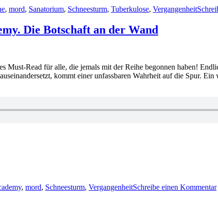
ne
,
mord
,
Sanatorium
,
Schneesturm
,
Tuberkulose
,
Vergangenheit
Schrei
my. Die Botschaft an der Wand
es Must-Read für alle, die jemals mit der Reihe begonnen haben! Endli
seinandersetzt, kommt einer unfassbaren Wahrheit auf die Spur. Ein 
cademy
,
mord
,
Schneesturm
,
Vergangenheit
Schreibe einen Kommentar