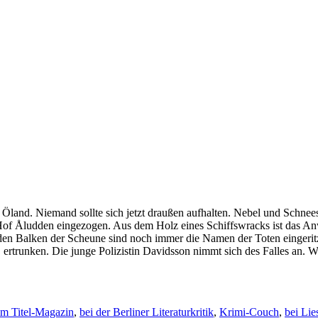
Lars
Rambe
–
Die
Spur
auf
dem
Steg
uf Öland. Niemand sollte sich jetzt draußen aufhalten. Nebel und Schne
n Hof Åludden eingezogen. Aus dem Holz eines Schiffswracks ist das A
den Balken der Scheune sind noch immer die Namen der Toten eingeritz
, ertrunken. Die junge Polizistin Davidsson nimmt sich des Falles an. 
im Titel-Magazin
,
bei der Berliner Literaturkritik
,
Krimi-Couch
,
bei Lie