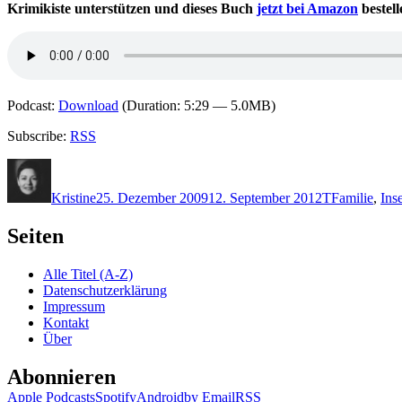
Krimikiste unterstützen und dieses Buch
jetzt bei Amazon
bestell
Podcast:
Download
(Duration: 5:29 — 5.0MB)
Subscribe:
RSS
Autor
Veröffentlicht
Kategorien
Schlagwörte
am
Kristine
25. Dezember 2009
12. September 2012
T
Familie
,
Inse
Seiten
Alle Titel (A-Z)
Datenschutzerklärung
Impressum
Kontakt
Über
Abonnieren
Apple Podcasts
Spotify
Android
by Email
RSS