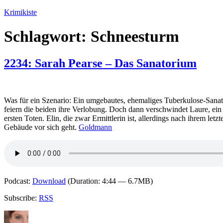
Zum
Krimikiste
Inhalt
springen
Schlagwort:
Schneesturm
2234: Sarah Pearse – Das Sanatorium
Was für ein Szenario: Ein umgebautes, ehemaliges Tuberkulose-Sanato
feiern die beiden ihre Verlobung. Doch dann verschwindet Laure, ein
ersten Toten. Elin, die zwar Ermittlerin ist, allerdings nach ihrem le
Gebäude vor sich geht.
Goldmann
Podcast:
Download
(Duration: 4:44 — 6.7MB)
Subscribe:
RSS
Autor
Veröffentlicht
Kategorien
Schlagwörter