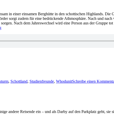
sam in einer einsamen Berghütte in den schottischen Highlands. Die G
nmörder sorgt zudem für eine bedrückende Athmosphäre. Nach und nach w
e sorgen. Nach dem Jahreswechsel wird eine Person aus der Gruppe tot
g
sturm
,
Schottland
,
Studienfreunde
,
Whodunit
Schreibe einen Kommenta
einige andere Reisende ein – und als Darby auf den Parkplatz geht, sie