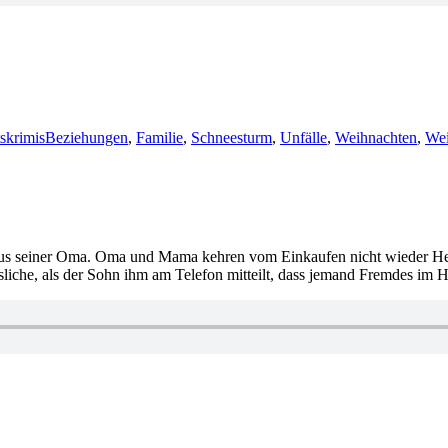
Schlagwörter
skrimis
Beziehungen
,
Familie
,
Schneesturm
,
Unfälle
,
Weihnachten
,
Wei
 Haus seiner Oma. Oma und Mama kehren vom Einkaufen nicht wieder Hei
essliche, als der Sohn ihm am Telefon mitteilt, dass jemand Fremdes im