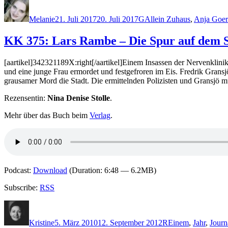
Autor
Veröffentlicht
Kategorien
Schlagwörter
am
Melanie
21. Juli 2017
20. Juli 2017
G
Allein Zuhaus
,
Anja Goer
KK 375: Lars Rambe – Die Spur auf dem 
[aartikel]342321189X:right[/aartikel]Einem Insassen der Nervenklin
und eine junge Frau ermordet und festgefroren im Eis. Fredrik Gransjö
grausamer Mord die Stadt. Die ermittelnden Polizisten und Gransjö m
Rezensentin:
Nina Denise Stolle
.
Mehr über das Buch beim
Verlag
.
Podcast:
Download
(Duration: 6:48 — 6.2MB)
Subscribe:
RSS
Autor
Veröffentlicht
Kategorien
Schlagwörter
am
Kristine
5. März 2010
12. September 2012
R
Einem
,
Jahr
,
Journa