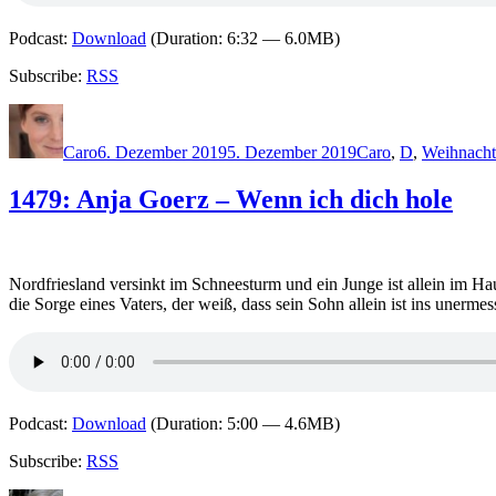
Podcast:
Download
(Duration: 6:32 — 6.0MB)
Subscribe:
RSS
Autor
Veröffentlicht
Kategorien
am
Caro
6. Dezember 2019
5. Dezember 2019
Caro
,
D
,
Weihnacht
1479: Anja Goerz – Wenn ich dich hole
Nordfriesland versinkt im Schneesturm und ein Junge ist allein im
die Sorge eines Vaters, der weiß, dass sein Sohn allein ist ins unerm
Podcast:
Download
(Duration: 5:00 — 4.6MB)
Subscribe:
RSS