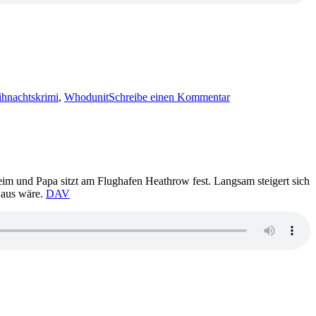
zu
1900:
hnachtskrimi
,
Whodunit
Schreibe einen Kommentar
Ella
Danz
–
Eisige
Weihnachten
m und Papa sitzt am Flughafen Heathrow fest. Langsam steigert sich
 Haus wäre.
DAV