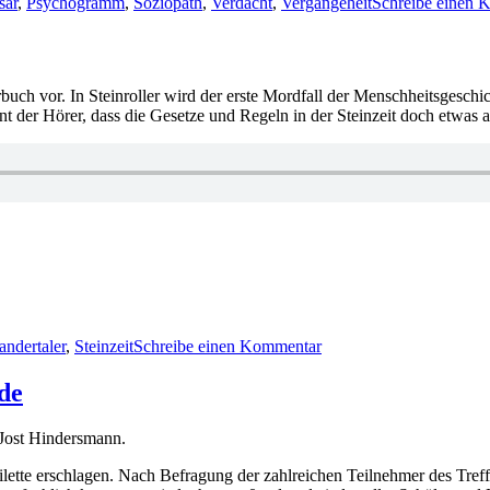
sar
,
Psychogramm
,
Soziopath
,
Verdacht
,
Vergangeheit
Schreibe einen 
örbuch vor. In Steinroller wird der erste Mordfall der Menschheitsgesch
 der Hörer, dass die Gesetze und Regeln in der Steinzeit doch etwas a
zu
1327:
ndertaler
,
Steinzeit
Schreibe einen Kommentar
Martin
Lassberg
–
de
Steinroller
Jost Hindersmann.
oilette erschlagen. Nach Befragung der zahlreichen Teilnehmer des Tr