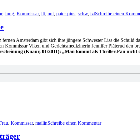
hr
,
Jung
,
Kommissar
,
llt
,
nnt
,
pater pius
,
schw
,
tzt
Schreibe einen Komme
le
m fernen Amsterdam gibt sich ihre jüngere Schwester Liss die Schuld d
sen Kommissar Viken und Gerichtsmedizinerin Jennifer Plåterud den bru
scheinung (Knaur, 01/2011): „Man kommt als Thriller-Fan nicht 
zu
KK
Frau
,
Kommissar
,
mailin
Schreibe einen Kommentar
661:
Torkil
Damhaug
träger
–