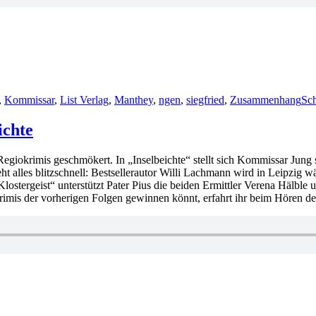
,
Kommissar
,
List Verlag
,
Manthey
,
ngen
,
siegfried
,
Zusammenhang
Sc
ichte
Regiokrimis geschmökert. In „Inselbeichte“ stellt sich Kommissar Jung 
 alles blitzschnell: Bestsellerautor Willi Lachmann wird in Leipzig wä
ostergeist“ unterstützt Pater Pius die beiden Ermittler Verena Hälble
rimis der vorherigen Folgen gewinnen könnt, erfahrt ihr beim Hören d