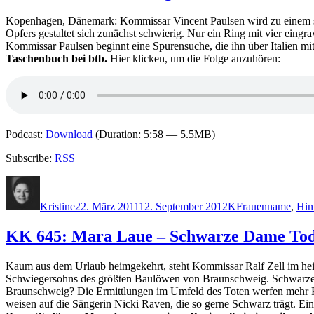
Kopenhagen, Dänemark: Kommissar Vincent Paulsen wird zu einem sch
Opfers gestaltet sich zunächst schwierig. Nur ein Ring mit vier eingr
Kommissar Paulsen beginnt eine Spurensuche, die ihn über Italien mit
Taschenbuch bei btb.
Hier klicken, um die Folge anzuhören:
Podcast:
Download
(Duration: 5:58 — 5.5MB)
Subscribe:
RSS
Autor
Veröffentlicht
Kategorien
Schlagwörter
am
Kristine
22. März 2011
12. September 2012
K
Frauenname
,
Hin
KK 645: Mara Laue – Schwarze Dame To
Kaum aus dem Urlaub heimgekehrt, steht Kommissar Ralf Zell im heim
Schwiegersohns des größten Baulöwen von Braunschweig. Schwarze D
Braunschweig? Die Ermittlungen im Umfeld des Toten werfen mehr Fra
weisen auf die Sängerin Nicki Raven, die so gerne Schwarz trägt. Ei