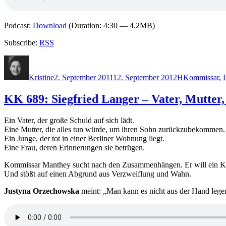
Podcast:
Download
(Duration: 4:30 — 4.2MB)
Subscribe:
RSS
Autor
Veröffentlicht
Kategorien
Schlagwörter
am
Kristine
2. September 2011
12. September 2012
H
Kommissar
,
KK 689: Siegfried Langer – Vater, Mutter,
Ein Vater, der große Schuld auf sich lädt.
Eine Mutter, die alles tun würde, um ihren Sohn zurückzubekommen.
Ein Junge, der tot in einer Berliner Wohnung liegt.
Eine Frau, deren Erinnerungen sie betrügen.
Kommissar Manthey sucht nach den Zusammenhängen. Er will ein Kin
Und stößt auf einen Abgrund aus Verzweiflung und Wahn.
Justyna Orzechowska
meint: „Man kann es nicht aus der Hand legen