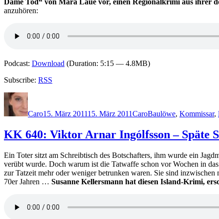
Dame Tod“ von Mara Laue vor, einen Regionalkrimi aus ihrer de
anzuhören:
Podcast:
Download
(Duration: 5:15 — 4.8MB)
Subscribe:
RSS
Autor
Veröffentlicht
Kategorien
Schlagwörter
am
Caro
15. März 2011
15. März 2011
Caro
Baulöwe
,
Kommissar
,
KK 640: Viktor Arnar Ingólfsson – Späte 
Ein Toter sitzt am Schreibtisch des Botschafters, ihm wurde ein Jagd
verübt wurde. Doch warum ist die Tatwaffe schon vor Wochen in das
zur Tatzeit mehr oder weniger betrunken waren. Sie sind inzwischen n
70er Jahren …
Susanne Kellersmann hat diesen Island-Krimi, ersc