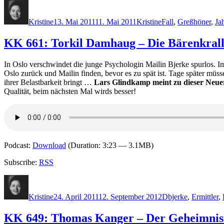
Autor
Veröffentlicht
Kategorien
Schlagwörter
am
Kristine
13. Mai 2011
11. Mai 2011
Kristine
Fall
,
Greßhöner
,
Ja
KK 661: Torkil Damhaug – Die Bärenkral
In Oslo verschwindet die junge Psychologin Mailin Bjerke spurlos. I
Oslo zurück und Mailin finden, bevor es zu spät ist. Tage später müs
ihrer Belastbarkeit bringt …
Lars Glindkamp meint zu dieser Neuer
Qualität, beim nächsten Mal wirds besser!
Podcast:
Download
(Duration: 3:23 — 3.1MB)
Subscribe:
RSS
Autor
Veröffentlicht
Kategorien
Schlagwörter
am
Kristine
24. April 2011
12. September 2012
D
bjerke
,
Ermittler
,
KK 649: Thomas Kanger – Der Geheimnis