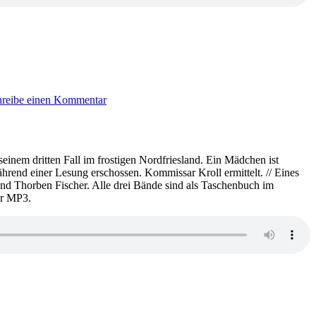
zu
KK
hreibe einen Kommentar
689:
Siegfried
Langer
–
Vater,
seinem dritten Fall im frostigen Nordfriesland. Ein Mädchen ist
Mutter,
hrend einer Lesung erschossen. Kommissar Kroll ermittelt. // Eines
Tod
 und Thorben Fischer. Alle drei Bände sind als Taschenbuch im
er MP3.