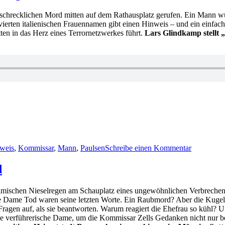
Die
recklichen Mord mitten auf dem Rathausplatz gerufen. Ein Mann wurde 
Bärenkralle
avierten italienischen Frauennamen gibt einen Hinweis – und ein einfac
ten in das Herz eines Terrornetzwerkes führt.
Lars Glindkamp stellt 
zu
KK
weis
,
Kommissar
,
Mann
,
Paulsen
Schreibe einen Kommentar
649:
Thomas
Kanger
d
–
Der
ischen Nieselregen am Schauplatz eines ungewöhnlichen Verbrechens. A
Geheimnis
ame Tod waren seine letzten Worte. Ein Raubmord? Aber die Kugel s
gen auf, als sie beantworten. Warum reagiert die Ehefrau so kühl? Un
ne verführerische Dame, um die Kommissar Zells Gedanken nicht nur ber