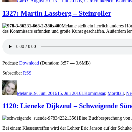
Caro
3. August 2017
31. Juli 2017
B
,
Caro
Frankreich
,
Kommis
1327: Martin Lassberg – Steinroller
Melanie stellt ein herrlich anderes H
des Kommissars erfunden und große Kunst geschaffen. Außerdem lernt
Podcast:
Download
(Duration: 3:57 — 3.6MB)
Subscribe:
RSS
Autor
Veröffentlicht
Kategorien
Schlagwörter
am
Melanie
19. Juni 2016
15. Juli 2016
L
Kommissar
,
Mordfall
,
Nea
1120: Lieneke Dijkzeul – Schweigende Sün
Eine Buchbesprechung von 
Bei einem Klassentreffen wird der Lehrer Eric Janson auf der Schult