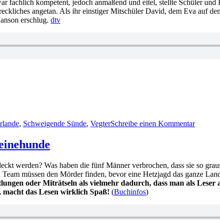
ar fachlich kompetent, jedoch anmaßend und eitel, stellte Schüler u
chreckliches angetan. Als ihr einstiger Mitschüler David, dem Eva auf 
Janson erschlug.
dtv
zu
1120:
rlande
,
Schweigende Sünde
,
Vegter
Schreibe einen Kommentar
Lieneke
Dijkzeu
–
einehunde
Schwei
Sünde
ntdeckt werden? Was haben die fünf Männer verbrochen, dass sie so gr
Team müssen den Mörder finden, bevor eine Hetzjagd das ganze Land 
lungen oder Miträtseln als vielmehr dadurch, dass man als Leser 
, macht das Lesen wirklich Spaß!
(
Buchinfos
)