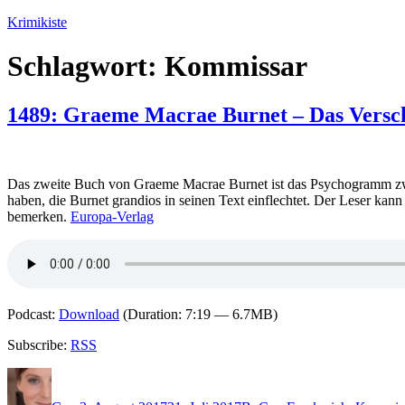
Zum
Krimikiste
Inhalt
springen
Schlagwort:
Kommissar
1489: Graeme Macrae Burnet – Das Versc
Das zweite Buch von Graeme Macrae Burnet ist das Psychogramm zweit
haben, die Burnet grandios in seinen Text einflechtet. Der Leser kann 
bemerken.
Europa-Verlag
Podcast:
Download
(Duration: 7:19 — 6.7MB)
Subscribe:
RSS
Autor
Veröffentlicht
Kategorien
Schlagwörter
am