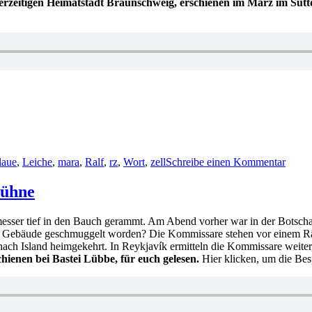
rzeitigen Heimatstadt Braunschweig, erschienen im März im Sutton
zu
KK
laue
,
Leiche
,
mara
,
Ralf
,
rz
,
Wort
,
zell
Schreibe einen Kommentar
645:
Mara
Laue
Sühne
–
Schwa
messer tief in den Bauch gerammt. Am Abend vorher war in der Botschaft 
Dame
 Gebäude geschmuggelt worden? Die Kommissare stehen vor einem Rätse
Tod
ach Island heimgekehrt. In Reykjavík ermitteln die Kommissare weiter,
hienen bei Bastei Lübbe, für euch gelesen.
Hier klicken, um die Bes