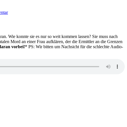
zu
KK
ntar
672:
Klostergeist/Messewalzer/Inselbeichte
aran. Wie konnte sie es nur so weit kommen lassen? Sie muss nach
talen Mord an einer Frau aufklären, der die Ermittler an die Grenzen
daran vorbei!“
PS: Wir bitten um Nachsicht für die schlechte Audio-