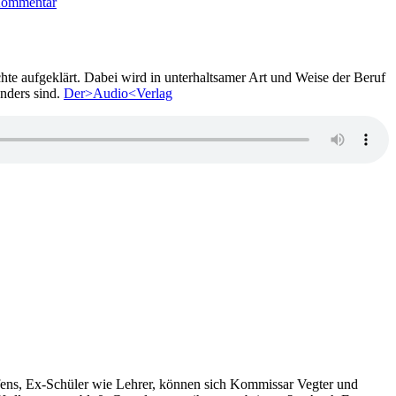
Kommentar
Graeme
Macrae
Burnet
–
Das
ichte aufgeklärt. Dabei wird in unterhaltsamer Art und Weise der Beruf
Verschwinden
nders sind.
Der>Audio<Verlag
der
Adéle
Bedeau
effens, Ex-Schüler wie Lehrer, können sich Kommissar Vegter und