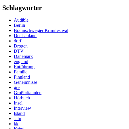
Schlagwörter
Audible
Berlin
Braunschweiger Krimifestival
Deutschland
dorf
Drogen
DTV
Dänemark
england
Entführung
Familie
Finnland
Geheimnisse
gre
Großbritannien
Hörbuch
Insel
Interview
Island
Jahr
kk
Krimi