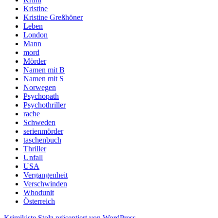
Kristine
Kristine Greßhöner
Leben
London
Mann
mord
Mörder
Namen mit B
Namen mit S
Norwegen
Psychopath
Psychothriller
rache
Schweden
serienmörder
taschenbuch
Thriller
Unfall
USA
Vergangenheit
Verschwinden
Whodunit
Österreich
Krimikiste
Stolz präsentiert von WordPress