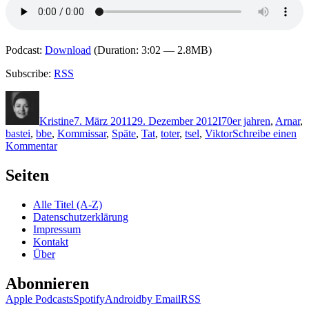
Podcast:
Download
(Duration: 3:02 — 2.8MB)
Subscribe:
RSS
Autor
Veröffentlicht
Kategorien
Schlagwörter
am
Kristine
7. März 2011
29. Dezember 2012
I
70er jahren
,
Arnar
,
bastei
,
bbe
,
Kommissar
,
Späte
,
Tat
,
toter
,
tsel
,
Viktor
Schreibe einen
zu
Kommentar
KK
640:
Seiten
Viktor
Arnar
Alle Titel (A-Z)
Ingólfsson
Datenschutzerklärung
–
Impressum
Späte
Kontakt
Sühne
Über
Abonnieren
Apple Podcasts
Spotify
Android
by Email
RSS