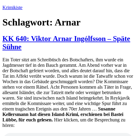
Zum
Krimikiste
Inhalt
springen
Schlagwort:
Arnar
KK 640: Viktor Arnar Ingólfsson – Späte
Sühne
Ein Toter sitzt am Schreibtisch des Botschafters, ihm wurde ein
Jagdmesser tief in den Bauch gerammt. Am Abend vorher war in
der Botschaft gefeiert worden, und alles deutet darauf hin, dass die
Tat im Affekt verübt wurde. Doch warum ist die Tatwaffe schon vor
Wochen in das Gebäude geschmuggelt worden? Die Kommissare
stehen vor einem Rätsel. Acht Personen kommen als Täter in Frage,
allesamt Isländer, die zur Tatzeit mehr oder weniger betrunken
waren. Sie sind inzwischen nach Island heimgekehrt. In Reykjavík
ermitteln die Kommissare weiter, und eine wichtige Spur führt zu
einem tragischen Ereignis aus den 70er Jahren …
Susanne
Kellersmann hat diesen Island-Krimi, erschienen bei Bastei
Lübbe, für euch gelesen.
Hier klicken, um die Besprechung zu
hören: