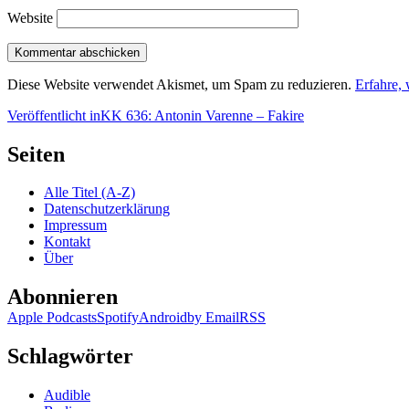
Website
Diese Website verwendet Akismet, um Spam zu reduzieren.
Erfahre,
Beitragsnavigation
Veröffentlicht in
KK 636: Antonin Varenne – Fakire
Seiten
Alle Titel (A-Z)
Datenschutzerklärung
Impressum
Kontakt
Über
Abonnieren
Apple Podcasts
Spotify
Android
by Email
RSS
Schlagwörter
Audible