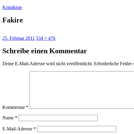
Zum
Krimikiste
Inhalt
springen
Fakire
Veröffentlicht
Originalgröße
25. Februar 2011
534 × 476
am
Schreibe einen Kommentar
Deine E-Mail-Adresse wird nicht veröffentlicht.
Erforderliche Felder 
Kommentar
*
Name
*
E-Mail-Adresse
*