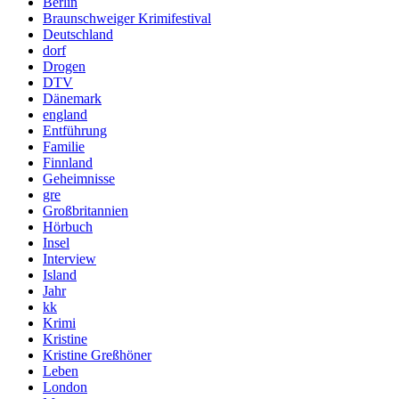
Berlin
Braunschweiger Krimifestival
Deutschland
dorf
Drogen
DTV
Dänemark
england
Entführung
Familie
Finnland
Geheimnisse
gre
Großbritannien
Hörbuch
Insel
Interview
Island
Jahr
kk
Krimi
Kristine
Kristine Greßhöner
Leben
London