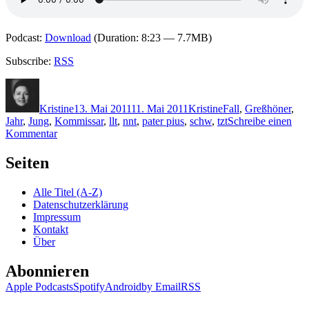
Podcast:
Download
(Duration: 8:23 — 7.7MB)
Subscribe:
RSS
Autor
Veröffentlicht
Kategorien
Schlagwörter
am
Kristine
13. Mai 2011
11. Mai 2011
Kristine
Fall
,
Greßhöner
,
Jahr
,
Jung
,
Kommissar
,
llt
,
nnt
,
pater pius
,
schw
,
tzt
Schreibe einen
zu
Kommentar
KK
672:
Seiten
Klostergeist/Messewalzer/Inselbeichte
Alle Titel (A-Z)
Datenschutzerklärung
Impressum
Kontakt
Über
Abonnieren
Apple Podcasts
Spotify
Android
by Email
RSS