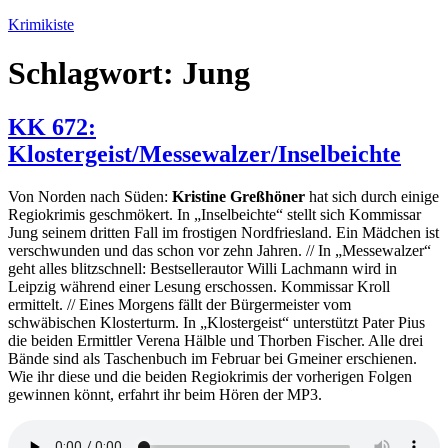
Zum
Krimikiste
Inhalt
springen
Schlagwort:
Jung
KK 672:
Klostergeist/Messewalzer/Inselbeichte
Von Norden nach Süden:
Kristine Greßhöner
hat sich durch einige
Regiokrimis geschmökert. In „Inselbeichte“ stellt sich Kommissar
Jung seinem dritten Fall im frostigen Nordfriesland. Ein Mädchen ist
verschwunden und das schon vor zehn Jahren. // In „Messewalzer“
geht alles blitzschnell: Bestsellerautor Willi Lachmann wird in
Leipzig während einer Lesung erschossen. Kommissar Kroll
ermittelt. // Eines Morgens fällt der Bürgermeister vom
schwäbischen Klosterturm. In „Klostergeist“ unterstützt Pater Pius
die beiden Ermittler Verena Hälble und Thorben Fischer. Alle drei
Bände sind als Taschenbuch im Februar bei Gmeiner erschienen.
Wie ihr diese und die beiden Regiokrimis der vorherigen Folgen
gewinnen könnt, erfahrt ihr beim Hören der MP3.