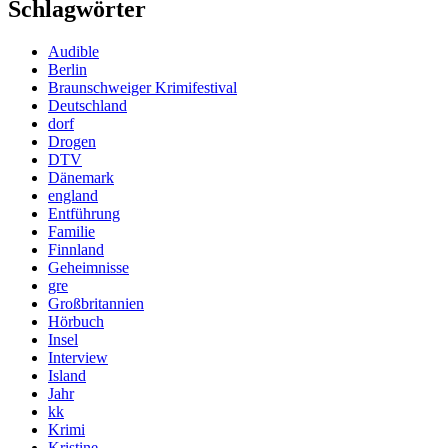
Schlagwörter
Audible
Berlin
Braunschweiger Krimifestival
Deutschland
dorf
Drogen
DTV
Dänemark
england
Entführung
Familie
Finnland
Geheimnisse
gre
Großbritannien
Hörbuch
Insel
Interview
Island
Jahr
kk
Krimi
Kristine