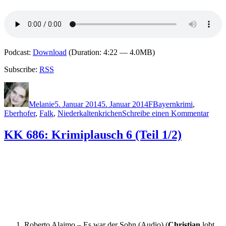
Podcast:
Download
(Duration: 4:22 — 4.0MB)
Subscribe:
RSS
Autor
Veröffentlicht
Kategorien
Schlagwörter
am
Melanie
5. Januar 2014
5. Januar 2014
F
Bayernkrimi
,
zu
Eberhofer
,
Falk
,
Niederkaltenkrichen
Schreibe einen Kommentar
1043
Rita
KK 686: Krimiplausch 6 (Teil 1/2)
Falk
–
Saue
Roberto Alajmo – Es war der Sohn (Audio) (
Christian
lobt