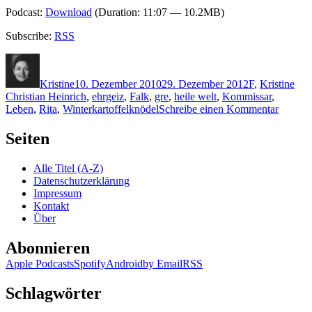
Podcast:
Download
(Duration: 11:07 — 10.2MB)
Subscribe:
RSS
Autor
Veröffentlicht
Kategorien
Sch
am
Kristine
10. Dezember 2010
29. Dezember 2012
F
,
Kristine
Christian Heinrich
,
ehrgeiz
,
Falk
,
gre
,
heile welt
,
Kommissar
,
zu
Leben
,
Rita
,
Winterkartoffelknödel
Schreibe einen Kommentar
KK
587:
Seiten
Rita
Falk
Alle Titel (A-Z)
–
Datenschutzerklärung
Winterk
Impressum
(Audio
Kontakt
Über
Abonnieren
Apple Podcasts
Spotify
Android
by Email
RSS
Schlagwörter