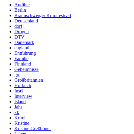
Audible
Berlin
Braunschweiger Krimifestival
Deutschland
dorf
Drogen
DTV
Dänemark
england
Entführung
Familie
Finnland
Geheimnisse
gre
Großbritannien
Hörbuch
Insel
Interview
Island
Jahr
kk
Krimi
Kristine
Kristine Greßhöner
Leben