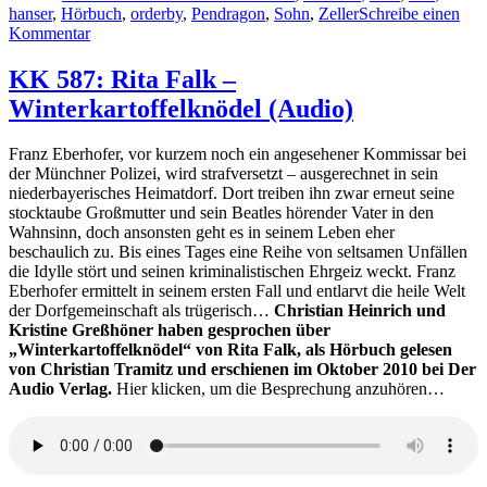
hanser
,
Hörbuch
,
orderby
,
Pendragon
,
Sohn
,
Zeller
Schreibe einen
zu
Kommentar
KK
686:
KK 587: Rita Falk –
Krimiplausch
Winterkartoffelknödel (Audio)
6
(Teil
1/2)
Franz Eberhofer, vor kurzem noch ein angesehener Kommissar bei
der Münchner Polizei, wird strafversetzt – ausgerechnet in sein
niederbayerisches Heimatdorf. Dort treiben ihn zwar erneut seine
stocktaube Großmutter und sein Beatles hörender Vater in den
Wahnsinn, doch ansonsten geht es in seinem Leben eher
beschaulich zu. Bis eines Tages eine Reihe von seltsamen Unfällen
die Idylle stört und seinen kriminalistischen Ehrgeiz weckt. Franz
Eberhofer ermittelt in seinem ersten Fall und entlarvt die heile Welt
der Dorfgemeinschaft als trügerisch…
Christian Heinrich und
Kristine Greßhöner haben gesprochen über
„Winterkartoffelknödel“ von Rita Falk, als Hörbuch gelesen
von Christian Tramitz und erschienen im Oktober 2010 bei Der
Audio Verlag.
Hier klicken, um die Besprechung anzuhören…