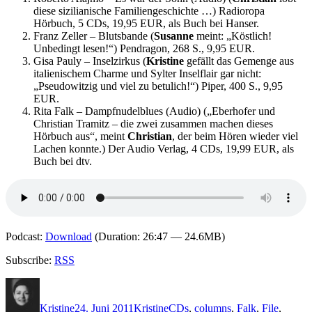
diese sizilianische Familiengeschichte …) Radioropa
Hörbuch, 5 CDs, 19,95 EUR, als Buch bei Hanser.
Franz Zeller – Blutsbande (
Susanne
meint: „Köstlich!
Unbedingt lesen!“) Pendragon, 268 S., 9,95 EUR.
Gisa Pauly – Inselzirkus (
Kristine
gefällt das Gemenge aus
italienischem Charme und Sylter Inselflair gar nicht:
„Pseudowitzig und viel zu betulich!“) Piper, 400 S., 9,95
EUR.
Rita Falk – Dampfnudelblues (Audio) („Eberhofer und
Christian Tramitz – die zwei zusammen machen dieses
Hörbuch aus“, meint
Christian
, der beim Hören wieder viel
Lachen konnte.) Der Audio Verlag, 4 CDs, 19,99 EUR, als
Buch bei dtv.
Podcast:
Download
(Duration: 26:47 — 24.6MB)
Subscribe:
RSS
Autor
Veröffentlicht
Kategorien
Schlagwörter
am
Kristine
24. Juni 2011
Kristine
CDs
,
columns
,
Falk
,
File
,