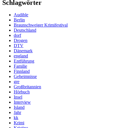
Schlagwörter
Audible
Berlin
Braunschweiger Krimifestival
Deutschland
dorf
Drogen
DTV
Dänemark
england
Entführung
Familie
Finnland
Geheimnisse
gre
Großbritannien
Hörbuch
Insel
Interview
Island
Jahr
kk
Krimi
Kristine