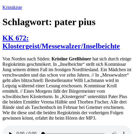
Zum
Krimikiste
Inhalt
springen
Schlagwort:
pater pius
KK 672:
Klostergeist/Messewalzer/Inselbeichte
Von Norden nach Süden:
Kristine Greßhöner
hat sich durch einige
Regiokrimis geschmökert. In „Inselbeichte“ stellt sich Kommissar
Jung seinem dritten Fall im frostigen Nordfriesland. Ein Mädchen ist
verschwunden und das schon vor zehn Jahren. // In „Messewalzer“
geht alles blitzschnell: Bestsellerautor Willi Lachmann wird in
Leipzig während einer Lesung erschossen. Kommissar Kroll
ermittelt. // Eines Morgens fällt der Bürgermeister vom
schwäbischen Klosterturm. In „Klostergeist“ unterstützt Pater Pius
die beiden Ermittler Verena Hälble und Thorben Fischer. Alle drei
Bände sind als Taschenbuch im Februar bei Gmeiner erschienen.
Wie ihr diese und die beiden Regiokrimis der vorherigen Folgen
gewinnen könnt, erfahrt ihr beim Hören der MP3.