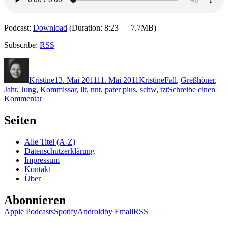
Podcast:
Download
(Duration: 8:23 — 7.7MB)
Subscribe:
RSS
Autor
Veröffentlicht
Kategorien
Schlagwörter
am
Kristine
13. Mai 2011
11. Mai 2011
Kristine
Fall
,
Greßhöner
,
Jahr
,
Jung
,
Kommissar
,
llt
,
nnt
,
pater pius
,
schw
,
tzt
Schreibe einen
zu
Kommentar
KK
672:
Seiten
Klostergeist/Messewalzer/Inselbeichte
Alle Titel (A-Z)
Datenschutzerklärung
Impressum
Kontakt
Über
Abonnieren
Apple Podcasts
Spotify
Android
by Email
RSS