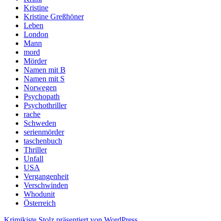
Kristine
Kristine Greßhöner
Leben
London
Mann
mord
Mörder
Namen mit B
Namen mit S
Norwegen
Psychopath
Psychothriller
rache
Schweden
serienmörder
taschenbuch
Thriller
Unfall
USA
Vergangenheit
Verschwinden
Whodunit
Österreich
Krimikiste
Stolz präsentiert von WordPress