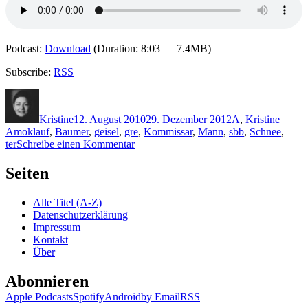
Podcast:
Download
(Duration: 8:03 — 7.4MB)
Subscribe:
RSS
Autor
Veröffentlicht
Kategorien
Schlag
am
Kristine
12. August 2010
29. Dezember 2012
A
,
Kristine
Amoklauf
,
Baumer
,
geisel
,
gre
,
Kommissar
,
Mann
,
sbb
,
Schnee
,
zu
ter
Schreibe einen Kommentar
KK
495:
Seiten
Roger
Aeschbacher
Alle Titel (A-Z)
–
Datenschutzerklärung
Kommt
Impressum
Schnee
Kontakt
Über
Abonnieren
Apple Podcasts
Spotify
Android
by Email
RSS