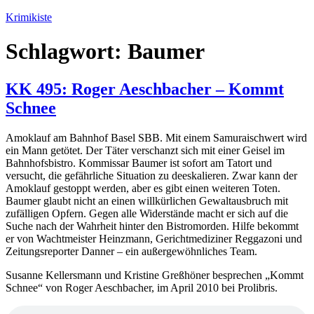
Zum
Krimikiste
Inhalt
springen
Schlagwort:
Baumer
KK 495: Roger Aeschbacher – Kommt
Schnee
Amoklauf am Bahnhof Basel SBB. Mit einem Samuraischwert wird
ein Mann getötet. Der Täter verschanzt sich mit einer Geisel im
Bahnhofsbistro. Kommissar Baumer ist sofort am Tatort und
versucht, die gefährliche Situation zu deeskalieren. Zwar kann der
Amoklauf gestoppt werden, aber es gibt einen weiteren Toten.
Baumer glaubt nicht an einen willkürlichen Gewaltausbruch mit
zufälligen Opfern. Gegen alle Widerstände macht er sich auf die
Suche nach der Wahrheit hinter den Bistromorden. Hilfe bekommt
er von Wachtmeister Heinzmann, Gerichtmediziner Reggazoni und
Zeitungsreporter Danner – ein außergewöhnliches Team.
Susanne Kellersmann und Kristine Greßhöner besprechen „Kommt
Schnee“ von Roger Aeschbacher, im April 2010 bei Prolibris.