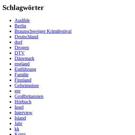
Schlagwörter
Audible
Berlin
Braunschweiger Krimifestival
Deutschland
dorf
Drogen
DTV
Dänemark
england
Entführung
Familie
Finnland
Geheimnisse
gre
Großbritannien
Hörbuch
Insel
Interview
Island
Jahr
kk
Krimi