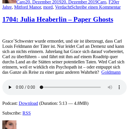
Caro
20. Dezember 2019
20. Dezember 2019
Caro
,
F
20er
zu
Jahre
,
Mitford Manor
,
mord
,
Verdacht
Schreibe einen Kommentar
1909
Jess
1704: Julia Heaberlin – Paper Ghosts
Fell
–
Die
Schw
Grace´Schwester wurde ermordet, und sie ist überzeugt, dass Carl
von
Louis Feldmann der Täter ist. Nur leidet Carl an Demenz und kann
Mitf
sich an nichts erinnern. Jahrelang hat Grace sich darauf vorbereitet,
Mano
Carl zu überführen – und fährt mit ihm auf einem Roadtrip quer
Gefä
durchs Land an die Stätten seiner potentiellen Taten. Wird Carl sich
Spie
erinnern, weil er wirklich ein Psychopath ist – oder entpuppt sich
das Ganze als Reise zu einer ganz anderen Wahrheit?
Goldmann
Podcast:
Download
(Duration: 5:13 — 4.8MB)
Subscribe:
RSS
Autor
Veröffentlicht
Kategorien
Schlagwö
am