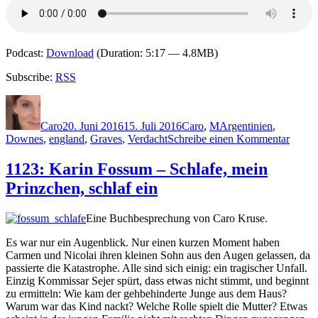
Podcast:
Download
(Duration: 5:17 — 4.8MB)
Subscribe:
RSS
Autor
Veröffentlicht
Kategorien
Schlagwörter
am
Caro
20. Juni 2016
15. Juli 2016
Caro
,
M
Argentinien
,
zu
Downes
,
england
,
Graves
,
Verdacht
Schreibe einen Kommentar
1328:
James
1123: Karin Fossum – Schlafe, mein
Marri
Prinzchen, schlaf ein
–
Das
Mädc
Eine Buchbesprechung von Caro Kruse.
im
Fenste
Es war nur ein Augenblick. Nur einen kurzen Moment haben
Carmen und Nicolai ihren kleinen Sohn aus den Augen gelassen, da
passierte die Katastrophe. Alle sind sich einig: ein tragischer Unfall.
Einzig Kommissar Sejer spürt, dass etwas nicht stimmt, und beginnt
zu ermitteln: Wie kam der gehbehinderte Junge aus dem Haus?
Warum war das Kind nackt? Welche Rolle spielt die Mutter? Etwas