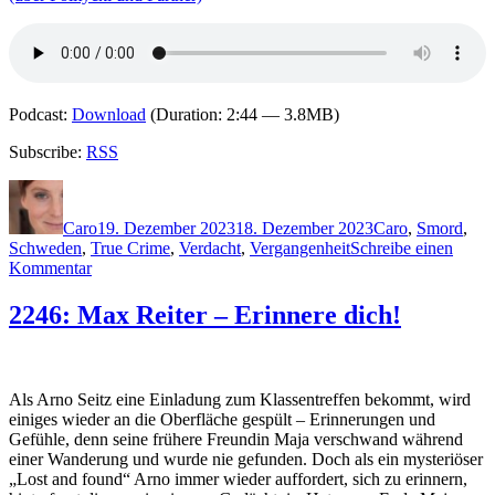
Podcast:
Download
(Duration: 2:44 — 3.8MB)
Subscribe:
RSS
Autor
Veröffentlicht
Kategorien
Schlagwör
am
Caro
19. Dezember 2023
18. Dezember 2023
Caro
,
S
mord
,
Schweden
,
True Crime
,
Verdacht
,
Vergangenheit
Schreibe einen
zu
Kommentar
2282:
Linda
2246: Max Reiter – Erinnere dich!
Segtnan
–
Das
achte
Als Arno Seitz eine Einladung zum Klassentreffen bekommt, wird
Haus.
einiges wieder an die Oberfläche gespült – Erinnerungen und
In
Gefühle, denn seine frühere Freundin Maja verschwand während
Gedenken
einer Wanderung und wurde nie gefunden. Doch als ein mysteriöser
an
„Lost and found“ Arno immer wieder auffordert, sich zu erinnern,
ein