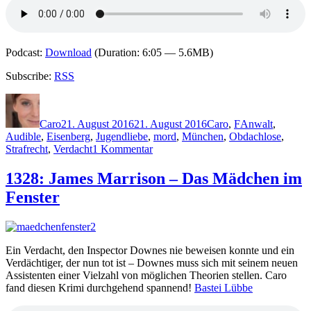
Podcast:
Download
(Duration: 6:05 — 5.6MB)
Subscribe:
RSS
Autor
Veröffentlicht
Kategorien
Schlagwörter
am
Caro
21. August 2016
21. August 2016
Caro
,
F
Anwalt
,
Audible
,
Eisenberg
,
Jugendliebe
,
mord
,
München
,
Obdachlose
,
zu
Strafrecht
,
Verdacht
1 Kommentar
1351:
Andreas
1328: James Marrison – Das Mädchen im
Föhr
Fenster
–
Eisenberg
Ein Verdacht, den Inspector Downes nie beweisen konnte und ein
Verdächtiger, der nun tot ist – Downes muss sich mit seinem neuen
Assistenten einer Vielzahl von möglichen Theorien stellen. Caro
fand diesen Krimi durchgehend spannend!
Bastei Lübbe