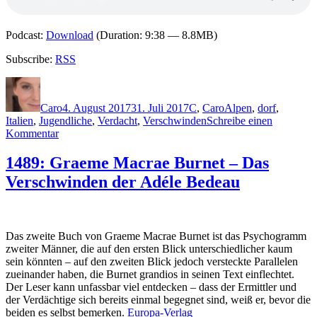
Podcast:
Download
(Duration: 9:38 — 8.8MB)
Subscribe:
RSS
Autor
Veröffentlicht
Kategorien
Schlagwörter
am
Caro
4. August 2017
31. Juli 2017
C
,
Caro
Alpen
,
dorf
,
Italien
,
Jugendliche
,
Verdacht
,
Verschwinden
Schreibe einen
zu
Kommentar
1490:
Donato
1489: Graeme Macrae Burnet – Das
Carrisi
Verschwinden der Adéle Bedeau
–
Der
Nebelmann
Das zweite Buch von Graeme Macrae Burnet ist das Psychogramm
zweiter Männer, die auf den ersten Blick unterschiedlicher kaum
sein könnten – auf den zweiten Blick jedoch versteckte Parallelen
zueinander haben, die Burnet grandios in seinen Text einflechtet.
Der Leser kann unfassbar viel entdecken – dass der Ermittler und
der Verdächtige sich bereits einmal begegnet sind, weiß er, bevor die
beiden es selbst bemerken.
Europa-Verlag