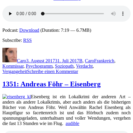
Podcast:
Download
(Duration: 7:19 — 6.7MB)
Subscribe:
RSS
Autor
Veröffentlicht
Kategorien
Schlagwörter
am
Caro
3. August 2017
31. Juli 2017
B
,
Caro
Frankreich
,
Kommissar
,
Psychogramm
,
Soziopath
,
Verdacht
,
zu
Vergangeheit
Schreibe einen Kommentar
1489:
Graeme
1351: Andreas Föhr – Eisenberg
Macrae
Burnet
Eisenberg ist ein Lokalkrimi der anderen Art –
–
anders als andere Lokalkrimis, aber auch anders als die bisherigen
Das
Bücher von Andreas Föhr. Weil Anwältin Rachel Eisenberg als
Verschwinden
Hauptfigur so facettenreich ist und das Hörbuch zudem noch
der
spannungsgeladen, unterhaltsam und voller Wendungen, vergehen
Adéle
die fast 13 Stunden wie im Flug.
audible
Bedeau