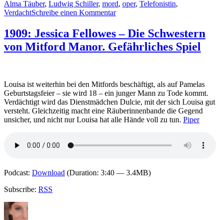
Alma Täuber
,
Ludwig Schiller
,
mord
,
oper
,
Telefonistin
,
zu
Verdacht
Schreibe einen Kommentar
2221:
Charlotte
1909: Jessica Fellowes – Die Schwestern
Blum
von Mitford Manor. Gefährliches Spiel
–
Fräulein
vom
Amt.
Der
Louisa ist weiterhin bei den Mitfords beschäftigt, als auf Pamelas
Tote
Geburtstagsfeier – sie wird 18 – ein junger Mann zu Tode kommt.
im
Verdächtigt wird das Dienstmädchen Dulcie, mit der sich Louisa gut
Kurhaus
versteht. Gleichzeitig macht eine Räuberinnenbande die Gegend
unsicher, und nicht nur Louisa hat alle Hände voll zu tun.
Piper
Podcast:
Download
(Duration: 3:40 — 3.4MB)
Subscribe:
RSS
Autor
Veröffentlicht
Kategorien
Schlagwör
am