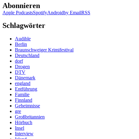
Abonnieren
Apple Podcasts
Spotify
Android
by Email
RSS
Schlagwörter
Audible
Berlin
Braunschweiger Krimifestival
Deutschland
dorf
Drogen
DTV
Dänemark
england
Entführung
Familie
Finnland
Geheimnisse
gre
Großbritannien
Hörbuch
Insel
Interview