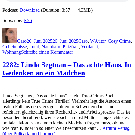
Podcast:
Download
(Duration: 3:57 — 4.3MB)
Subscribe:
RSS
Autor
Veröffentlicht
Kategorien
Schlagwörter
am
Caro
26. Juni 2025
26. Juni 2025
Caro
,
W
Autor
,
Cosy Crime
,
Geheimnisse
,
mord
,
Nachbarn
,
Putzfrau
,
Verdacht
,
zu
Wohnung
Schreibe einen Kommentar
2401:
Nicola
2282: Linda Segtnan – Das achte Haus. In
Whyte
Gedenken an ein Mädchen
–
Marchfield
Square
Linda Segtnans „Das achte Haus“ ist ein True-Crime-Buch,
allerdings kein True-Crime-Thriller! Vielmehr legt die Autorin einen
realen Fall aus den vierziger Jahren in Schweden dar – und
reflektiert gleichzeitig ihren Recherche- und Arbeitsprozess. Das ist
besonders berührend, weil sie sich – selbst Mutter – angesichts des
brutalen Mordes an einem kleinen Mädchen fragen muss, ob und
wie man Kinder in so einer Welt beschützen kann…
Atrium Verlag
(über Politycki und Partner)