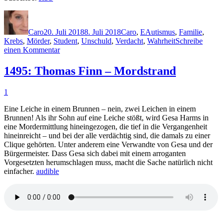
Autor
Veröffentlicht
Kategorien
Schlagwörter
am
Caro
20. Juli 2018
8. Juli 2018
Caro
,
E
Autismus
,
Familie
,
Krebs
,
Mörder
,
Student
,
Unschuld
,
Verdacht
,
Wahrheit
Schreibe
zu
einen Kommentar
1625:
Allen
1495: Thomas Finn – Mordstrand
Eskens
–
1
Das
Leben,
Eine Leiche in einem Brunnen – nein, zwei Leichen in einem
das
Brunnen! Als ihr Sohn auf eine Leiche stößt, wird Gesa Harms in
wir
eine Mordermittlung hineingezogen, die tief in die Vergangenheit
begraben
hineinreicht – und bei der alle verdächtig sind, die damals zu einer
Clique gehörten. Unter anderem eine Verwandte von Gesa und der
Bürgermeister. Dass Gesa sich dabei mit einem arroganten
Vorgesetzten herumschlagen muss, macht die Sache natürlich nicht
einfacher.
audible