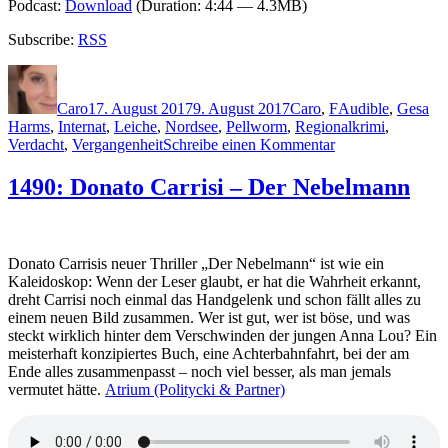
Podcast:
Download
(Duration: 4:44 — 4.3MB)
Subscribe:
RSS
Autor
Veröffentlicht
Kategorien
Schlagwörter
am
Caro
17. August 2017
9. August 2017
Caro
,
F
Audible
,
Gesa
Harms
,
Internat
,
Leiche
,
Nordsee
,
Pellworm
,
Regionalkrimi
,
zu
Verdacht
,
Vergangenheit
Schreibe einen Kommentar
1495:
Thomas
1490: Donato Carrisi – Der Nebelmann
Finn
–
Mordstrand
Donato Carrisis neuer Thriller „Der Nebelmann“ ist wie ein
Kaleidoskop: Wenn der Leser glaubt, er hat die Wahrheit erkannt,
dreht Carrisi noch einmal das Handgelenk und schon fällt alles zu
einem neuen Bild zusammen. Wer ist gut, wer ist böse, und was
steckt wirklich hinter dem Verschwinden der jungen Anna Lou? Ein
meisterhaft konzipiertes Buch, eine Achterbahnfahrt, bei der am
Ende alles zusammenpasst – noch viel besser, als man jemals
vermutet hätte.
Atrium (Politycki & Partner)