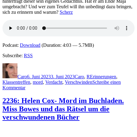
hinterfragt dieser sein eigenes Gedächtnis. Hat er am Ende Maja
Mädchen
umgebracht? Und wer zum Teufel will ihn unbedingt dazu bringen,
sich zu erinnern und warum?
Scherz
Podcast:
Download
(Duration: 4:03 — 5.7MB)
Subscribe:
RSS
Autor
Veröffentlicht
Kategorien
Schlagwörter
am
Caro
6. Juni 2023
3. Juni 2023
Caro
,
R
Erinnerungen
,
Klassentreffen
,
mord
,
Verdacht
,
Verschwinden
Schreibe einen
zu
Kommentar
2246:
Max
2236: Helen Cox- Mord im Buchladen.
Reiter
Miss Bowes und das Rätsel um die
–
Erinnere
verschwundenen Bücher
dich!