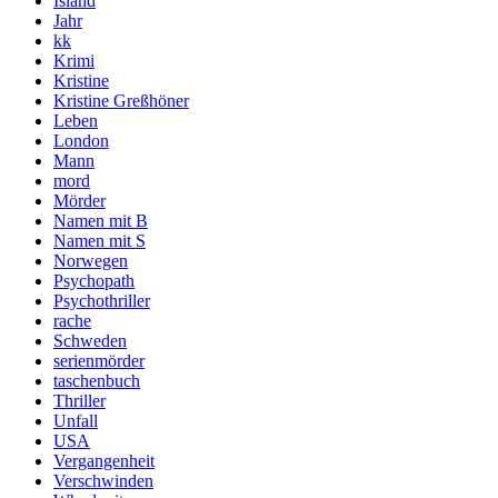
Island
Jahr
kk
Krimi
Kristine
Kristine Greßhöner
Leben
London
Mann
mord
Mörder
Namen mit B
Namen mit S
Norwegen
Psychopath
Psychothriller
rache
Schweden
serienmörder
taschenbuch
Thriller
Unfall
USA
Vergangenheit
Verschwinden