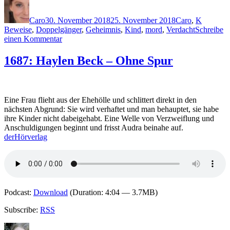
Autor
Veröffentlicht
Kategorien
Schlagwö
am
Caro
30. November 2018
25. November 2018
Caro
,
K
Beweise
,
Doppelgänger
,
Geheimnis
,
Kind
,
mord
,
Verdacht
Schreibe
zu
einen Kommentar
1692:
Stephen
1687: Haylen Beck – Ohne Spur
King
–
Der
Outsider
Eine Frau flieht aus der Ehehölle und schlittert direkt in den
nächsten Abgrund: Sie wird verhaftet und man behauptet, sie habe
ihre Kinder nicht dabeigehabt. Eine Welle von Verzweiflung und
Anschuldigungen beginnt und frisst Audra beinahe auf.
derHörverlag
Podcast:
Download
(Duration: 4:04 — 3.7MB)
Subscribe:
RSS
Autor
Veröffentlicht
Kategorien
Schlagwört