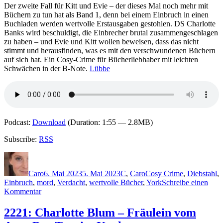
Der zweite Fall für Kitt und Evie – der dieses Mal noch mehr mit
Büchern zu tun hat als Band 1, denn bei einem Einbruch in einen
Buchladen werden wertvolle Erstausgaben gestohlen. DS Charlotte
Banks wird beschuldigt, die Einbrecher brutal zusammengeschlagen
zu haben – und Evie und Kitt wollen beweisen, dass das nicht
stimmt und herausfinden, was es mit den verschwundenen Büchern
auf sich hat. Ein Cosy-Crime für Bücherliebhaber mit leichten
Schwächen in der B-Note.
Lübbe
Podcast:
Download
(Duration: 1:55 — 2.8MB)
Subscribe:
RSS
Autor
Veröffentlicht
Kategorien
Schlagwörter
am
Caro
6. Mai 2023
5. Mai 2023
C
,
Caro
Cosy Crime
,
Diebstahl
,
Einbruch
,
mord
,
Verdacht
,
wertvolle Bücher
,
York
Schreibe einen
zu
Kommentar
2236:
Helen
2221: Charlotte Blum – Fräulein vom
Cox-