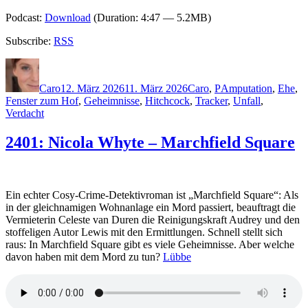
Podcast:
Download
(Duration: 4:47 — 5.2MB)
Subscribe:
RSS
Autor
Veröffentlicht
Kategorien
Schlagwörter
am
Caro
12. März 2026
11. März 2026
Caro
,
P
Amputation
,
Ehe
,
Fenster zum Hof
,
Geheimnisse
,
Hitchcock
,
Tracker
,
Unfall
,
Verdacht
2401: Nicola Whyte – Marchfield Square
Ein echter Cosy-Crime-Detektivroman ist „Marchfield Square“: Als
in der gleichnamigen Wohnanlage ein Mord passiert, beauftragt die
Vermieterin Celeste van Duren die Reinigungskraft Audrey und den
stoffeligen Autor Lewis mit den Ermittlungen. Schnell stellt sich
raus: In Marchfield Square gibt es viele Geheimnisse. Aber welche
davon haben mit dem Mord zu tun?
Lübbe