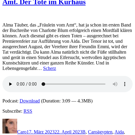
Amt. Der Tote im Kurhaus
Mord
im
Buchladen.
Miss
Bowes
Alma Täuber, das „Fräulein vom Amt“, hat ja schon im ersten Band
und
der Buchreihe von Charlotte Blum erfolgreich einen Mordfall klären
das
können. Auch diesmal gibt es einen Toten – ausgerechnet bei
Rätsel
Premierenfeier zur Aufführung von Aida. Der Tenor ist tot, und
um
ausgerechnet August, der Verehrer ihrer Freundin Emmi, wird der
die
Tat verdächtigt. Da kann Alma natürlich nicht die Füße stillhalten
verschwundenen
und gerät in einen Strudel aus Eifersucht, wertvollen ägyptischen
Bücher
Kunstschätzen und einer ganzen Reihe Künstler. Und in
Lebensgensgefahr…
Scherz
Podcast:
Download
(Duration: 3:09 — 4.3MB)
Subscribe:
RSS
Autor
Veröffentlicht
Kategorien
Schlagwörter
am
Caro
17. März 2023
22. April 2023
B
,
Caro
ägypten
,
Aida
,