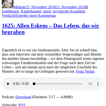
am
Melanie
25. November 2018
23. November 2018
B
Entführung
,
Kinderhandel
,
mord
,
psychische Krankheit
,
zu
Verdacht
Schreibe einen Kommentar
1687:
Haylen
1625: Allen Eskens – Das Leben, das wir
Beck
begraben
–
Ohne
Spur
Eigentlich ist es nur ein Studienprojekt. Aber Joe ist schnell klar,
dass sein Interview mit dem verurteilten Vergewaltiger und Mörder
ihn darüber hinaus beschäftigt – vor dem Hintergrund seiner eigenen
schwierigen Familiensituation und der Frage nach dem Ziel im
Leben – und auf einmal auch nach der möglichen Unschuld des
Mannes, der so lange im Gefängnis gesessen hat.
Festa Verlag
Podcast:
Download
(Duration: 5:17 — 4.8MB)
Subscribe:
RSS