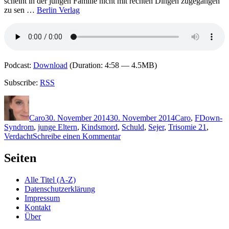
scheint in der jungen Familie nicht mit rechten Dingen zugegangen
zu sen …
Berlin Verlag
Podcast:
Download
(Duration: 4:58 — 4.5MB)
Subscribe:
RSS
Autor
Veröffentlicht
Kategorien
Schlagwö
am
Caro
30. November 2014
30. November 2014
Caro
,
F
Down-
Syndrom
,
junge Eltern
,
Kindsmord
,
Schuld
,
Sejer
,
Trisomie 21
,
zu
Verdacht
Schreibe einen Kommentar
1123:
Karin
Seiten
Fossum
–
Alle Titel (A-Z)
Schlafe,
Datenschutzerklärung
mein
Impressum
Prinzchen,
Kontakt
schlaf
Über
ein