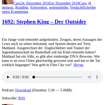
Caro
24. Dezember 2018
24. Dezember 2018
Caro
,
H
demenz
,
Roadtrip
,
Schwestern
,
serienmörder
,
Verdacht
Schreibe
zu
einen Kommentar
1704:
Julia
1692: Stephen King – Der Outsider
Heaberlin
–
Paper
Ghosts
Ein Junge wird ermordet aufgefunden. Zeugen, deren Aussagen der
Leser auch zu sehen bekommt, und Spuren deuten auf Terry
Maitland. Ausgerechnet der Englischlehrer und Trainer der
Jugendmannschaft im Basketball soll ein Kind ermordet haben?
Maitland hat ein Alibi, es gibt aber eindeutige DNA-Beweise. Wie
kann er an zwei Orten gleichzeitig gewesen sein und hat er die Tat
wirklich begangen? Was geht in Flint City vor?
Heyne
Podcast:
Download
(Duration: 5:30 — 5.0MB)
Subscribe:
RSS