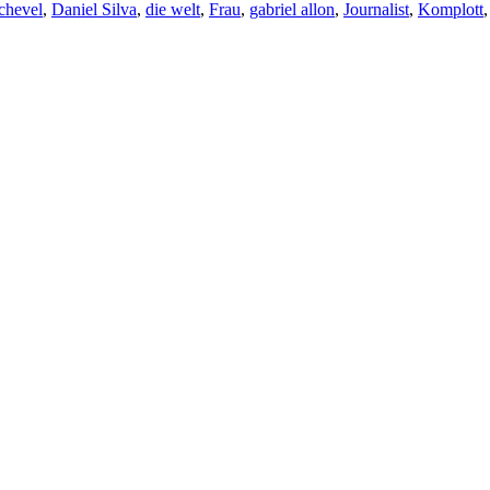
chevel
,
Daniel Silva
,
die welt
,
Frau
,
gabriel allon
,
Journalist
,
Komplott