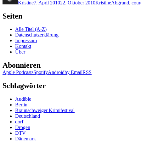
Kristine
7. April 2010
22. Oktober 2010
Kristine
Abgrund
,
cour
Seiten
Alle Titel (A-Z)
Datenschutzerklärung
Impressum
Kontakt
Über
Abonnieren
Apple Podcasts
Spotify
Android
by Email
RSS
Schlagwörter
Audible
Berlin
Braunschweiger Krimifestival
Deutschland
dorf
Drogen
DTV
Dänemark