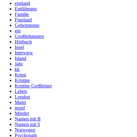
england
Entführung
Familie
Finnland
Geheimnisse
gre
Großbritannien
Hörbuch
Insel
Interview
Island
Jahr
kk
Krimi
Kristine
Kristine Greßhöner
Leben
London
Mann
mord
Mörder
Namen mit B
Namen mit S
Norwegen
Psychopath