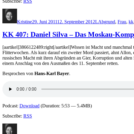
Subscribe:
RSS
Autor
Veröffentlicht
Kategorien
Schlagwörter
am
Kristine
29. Juni 2011
12. September 2012
L
Abgrund
,
Frau
,
kk
KK 407: Daniel Silva – Das Moskau-Komp
[aartikel]3866122489:right[/aartikel]Wissen ist Macht und manchmal t
Flitterwochen. Als kurz darauf ein zweiter Mord passiert, ahnt Allon,
russischen Macht mit ihren Abgründen an Gier, Korruption und alten S
einem Anschlag von den Ausmaßen des 11. September retten.
Besprochen von
Hans-Karl Bayer
.
Podcast:
Download
(Duration: 5:53 — 5.4MB)
Subscribe:
RSS
Autor
Veröffentlicht
Kategorien
Schlagwörter
am