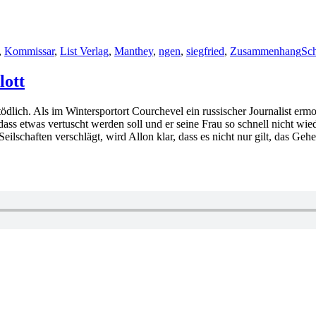
,
Kommissar
,
List Verlag
,
Manthey
,
ngen
,
siegfried
,
Zusammenhang
Sc
lott
ödlich. Als im Wintersportort Courchevel ein russischer Journalist erm
 dass etwas vertuscht werden soll und er seine Frau so schnell nicht wie
eilschaften verschlägt, wird Allon klar, dass es nicht nur gilt, das 