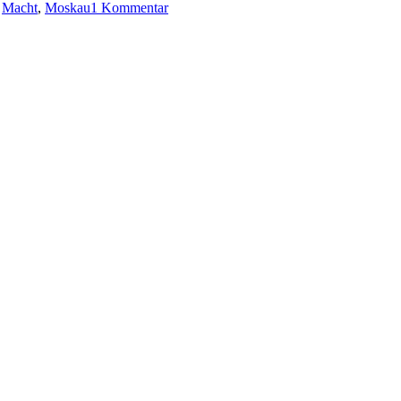
,
Macht
,
Moskau
1 Kommentar
407:
Daniel
Silva
–
Das
Moskau-
Komplott