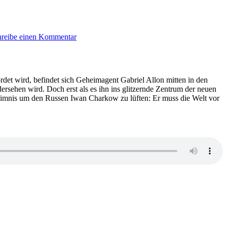
zu
KK
hreibe einen Kommentar
689:
Siegfried
Langer
–
Vater,
ordet wird, befindet sich Geheimagent Gabriel Allon mitten in den
Mutter,
dersehen wird. Doch erst als es ihn ins glitzernde Zentrum der neuen
Tod
Geheimnis um den Russen Iwan Charkow zu lüften: Er muss die Welt vor
zu
KK