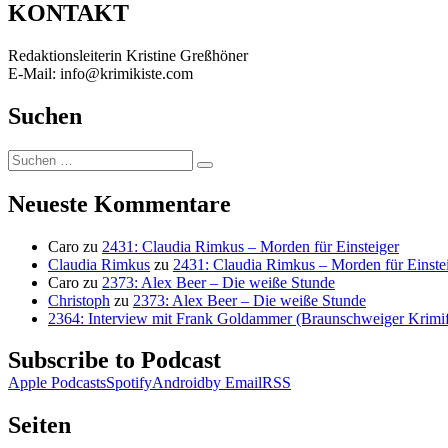
KONTAKT
Redaktionsleiterin Kristine Greßhöner
E-Mail: info@krimikiste.com
Suchen
Suchen
Suchen
nach:
Neueste Kommentare
Caro
zu
2431: Claudia Rimkus – Morden für Einsteiger
Claudia Rimkus
zu
2431: Claudia Rimkus – Morden für Einste
Caro
zu
2373: Alex Beer – Die weiße Stunde
Christoph
zu
2373: Alex Beer – Die weiße Stunde
2364: Interview mit Frank Goldammer (Braunschweiger Krimife
Subscribe to Podcast
Apple Podcasts
Spotify
Android
by Email
RSS
Seiten