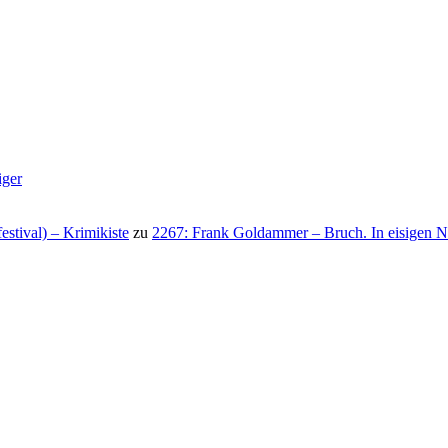
iger
stival) – Krimikiste
zu
2267: Frank Goldammer – Bruch. In eisigen N