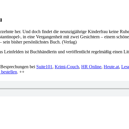
u
ahrzehnte her. Und doch findet die neunzigjährige Kinderfrau keine Ru
stantinopel‹, in eine Vergangenheit mit zwei Gesichtern – einem schöne
 sein bisher persönlichstes Buch. (Verlag)
us Leinfelden ist Buchhändlerin und veröffentlicht regelmäßig einen L
 Besprechungen bei
Suite101
,
Krimi-Couch
,
HR Online
,
Heute.at
,
Les
bestellen
. ++