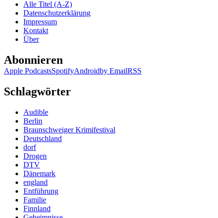
Alle Titel (A-Z)
Datenschutzerklärung
Impressum
Kontakt
Über
Abonnieren
Apple Podcasts
Spotify
Android
by Email
RSS
Schlagwörter
Audible
Berlin
Braunschweiger Krimifestival
Deutschland
dorf
Drogen
DTV
Dänemark
england
Entführung
Familie
Finnland
Geheimnisse