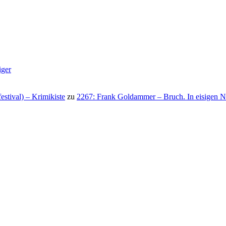
iger
stival) – Krimikiste
zu
2267: Frank Goldammer – Bruch. In eisigen N