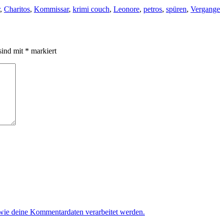
,
Charitos
,
Kommissar
,
krimi couch
,
Leonore
,
petros
,
spüren
,
Vergange
sind mit
*
markiert
 wie deine Kommentardaten verarbeitet werden.