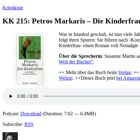
Zum
Krimikiste
Inhalt
springen
KK 215: Petros Markaris – Die Kinderfra
Was in Istanbul geschah, ist nun viele J
folgt ihren Spuren: Sie führen nach ›Kon
Kinderfrau‹ einen Roman voll Nostalgie –
Über die Sprecherin
: Susanne Martin a
Welt der Bücher”
.
++ Mehr über das Buch beim
Verlag
. ++
Welzin
. ++Dieses Buch jetzt
bei Amazon 
Podcast:
Download
(Duration: 7:02 — 6.4MB)
Subscribe:
RSS
Autor
Veröffentlicht
Kategorien
Schlagwörter