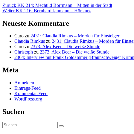
Beitragsnavigation
Vorheriger
Zurück
KK 214: Mechtild Borrmann – Mitten in der Stadt
Nächster
Beitrag:
Weiter
KK 216: Bernhard Jaumann – Hörsturz
Beitrag:
Neueste Kommentare
Caro
zu
2431: Claudia Rimkus – Morden für Einsteiger
Claudia Rimkus
zu
2431: Claudia Rimkus – Morden für Einste
Caro
zu
2373: Alex Beer – Die weiße Stunde
Christoph
zu
2373: Alex Beer – Die weiße Stunde
2364: Interview mit Frank Goldammer (Braunschweiger Krimife
Meta
Anmelden
Eintrags-Feed
Kommentar-Feed
WordPress.org
Suchen
Suchen
Suchen
nach: