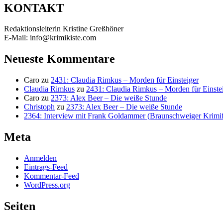
KONTAKT
Redaktionsleiterin Kristine Greßhöner
E-Mail: info@krimikiste.com
Neueste Kommentare
Caro
zu
2431: Claudia Rimkus – Morden für Einsteiger
Claudia Rimkus
zu
2431: Claudia Rimkus – Morden für Einste
Caro
zu
2373: Alex Beer – Die weiße Stunde
Christoph
zu
2373: Alex Beer – Die weiße Stunde
2364: Interview mit Frank Goldammer (Braunschweiger Krimife
Meta
Anmelden
Eintrags-Feed
Kommentar-Feed
WordPress.org
Seiten