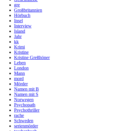
gre
Großbritannien
Hörbuch
Insel
Interview
Island
Jahr
kk
Krimi
Kristine
Kristine Greßhöner
Leben
London
Mann
mord
Mörder
Namen mit B
Namen mit S
Norwegen
Psychopath
Psychothriller
rache
Schweden
serienmörder