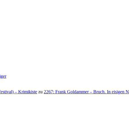
iger
stival) – Krimikiste
zu
2267: Frank Goldammer – Bruch. In eisigen N