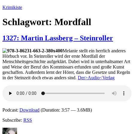
Zum
Krimikiste
Inhalt
springen
Schlagwort:
Mordfall
1327: Martin Lassberg – Steinroller
Melanie stellt ein herrlich anderes
Hörbuch vor. In Steinroller wird der erste Mordfall der
Menschheitsgeschichte aufgeklärt. Dabei wird in unterhaltsamer Art
und Weise der Beruf des Kommissars erfunden und große Kunst
geschaffen. Außerdem lernt der Hörer, dass die Gesetze und Regeln
in der Steinzeit doch etwas anders sind.
Der>Audio<Verlag
Podcast:
Download
(Duration: 3:57 — 3.6MB)
Subscribe:
RSS
Autor
Veröffentlicht
Kategorien
Schlagwörter