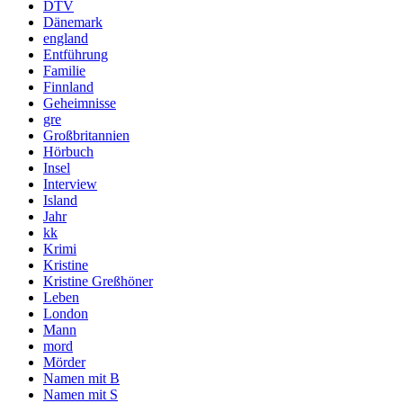
DTV
Dänemark
england
Entführung
Familie
Finnland
Geheimnisse
gre
Großbritannien
Hörbuch
Insel
Interview
Island
Jahr
kk
Krimi
Kristine
Kristine Greßhöner
Leben
London
Mann
mord
Mörder
Namen mit B
Namen mit S