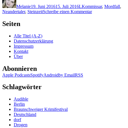
am
Melanie
19. Juni 2016
15. Juli 2016
L
Kommissar
,
Mordfall
,
zu
Neandertaler
,
Steinzeit
Schreibe einen Kommentar
1327:
Martin
Seiten
Lassberg
–
Alle Titel (A-Z)
Steinroller
Datenschutzerklärung
Impressum
Kontakt
Über
Abonnieren
Apple Podcasts
Spotify
Android
by Email
RSS
Schlagwörter
Audible
Berlin
Braunschweiger Krimifestival
Deutschland
dorf
Drogen