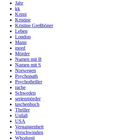
Jahr
kk
Krimi
Kristine
Kristine Greßhöner
Leben
London
Mann
mord
Mörder
Namen mit B
Namen mit S
Norwegen
Psychopath
Psychothriller
rache
Schweden
serienmörder
taschenbuch
Thriller
Unfall
USA
Vergangenheit
Verschwinden
Whodunit