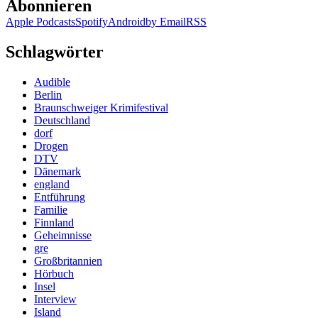
Abonnieren
Apple Podcasts
Spotify
Android
by Email
RSS
Schlagwörter
Audible
Berlin
Braunschweiger Krimifestival
Deutschland
dorf
Drogen
DTV
Dänemark
england
Entführung
Familie
Finnland
Geheimnisse
gre
Großbritannien
Hörbuch
Insel
Interview
Island