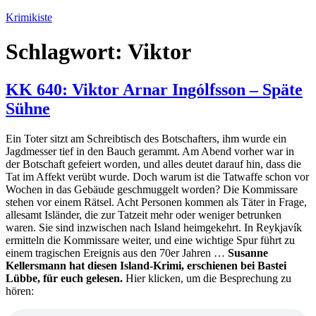
Zum
Krimikiste
Inhalt
springen
Schlagwort:
Viktor
KK 640: Viktor Arnar Ingólfsson – Späte
Sühne
Ein Toter sitzt am Schreibtisch des Botschafters, ihm wurde ein
Jagdmesser tief in den Bauch gerammt. Am Abend vorher war in
der Botschaft gefeiert worden, und alles deutet darauf hin, dass die
Tat im Affekt verübt wurde. Doch warum ist die Tatwaffe schon vor
Wochen in das Gebäude geschmuggelt worden? Die Kommissare
stehen vor einem Rätsel. Acht Personen kommen als Täter in Frage,
allesamt Isländer, die zur Tatzeit mehr oder weniger betrunken
waren. Sie sind inzwischen nach Island heimgekehrt. In Reykjavík
ermitteln die Kommissare weiter, und eine wichtige Spur führt zu
einem tragischen Ereignis aus den 70er Jahren …
Susanne
Kellersmann hat diesen Island-Krimi, erschienen bei Bastei
Lübbe, für euch gelesen.
Hier klicken, um die Besprechung zu
hören: