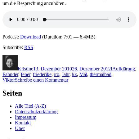
um die Besprechung anzuhören.
Podcast:
Download
(Duration: 7:01 — 6.4MB)
Subscribe:
RSS
Autor
Veröffentlicht
Kategorien
Schlagwörter
am
Kristine
13. Dezember 2010
26. Dezember 2012
I
Aufklärung
,
Fahnder
,
fener
,
friederike
,
iro
,
Jahr
,
kk
,
Mal
,
thermalbad
,
zu
Viktor
Schreibe einen Kommentar
KK
588:
Seiten
Viktor
Iro
Alle Titel (A-Z)
–
Datenschutzerklärung
Tödliche
Impressum
Rückkehr
Kontakt
Über