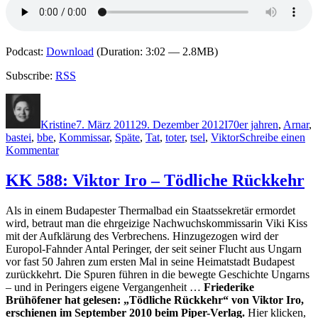
Podcast:
Download
(Duration: 3:02 — 2.8MB)
Subscribe:
RSS
Autor
Veröffentlicht
Kategorien
Schlagwörter
am
Kristine
7. März 2011
29. Dezember 2012
I
70er jahren
,
Arnar
,
bastei
,
bbe
,
Kommissar
,
Späte
,
Tat
,
toter
,
tsel
,
Viktor
Schreibe einen
zu
Kommentar
KK
640:
KK 588: Viktor Iro – Tödliche Rückkehr
Viktor
Arnar
Als in einem Budapester Thermalbad ein Staatssekretär ermordet
Ingólfsson
wird, betraut man die ehrgeizige Nachwuchskommissarin Viki Kiss
–
mit der Aufklärung des Verbrechens. Hinzugezogen wird der
Späte
Europol-Fahnder Antal Peringer, der seit seiner Flucht aus Ungarn
Sühne
vor fast 50 Jahren zum ersten Mal in seine Heimatstadt Budapest
zurückkehrt. Die Spuren führen in die bewegte Geschichte Ungarns
– und in Peringers eigene Vergangenheit …
Friederike
Brühöfener hat gelesen: „Tödliche Rückkehr“ von Viktor Iro,
erschienen im September 2010 beim Piper-Verlag.
Hier klicken,