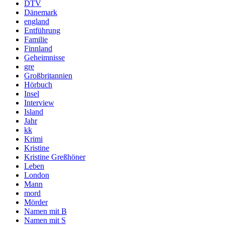
DTV
Dänemark
england
Entführung
Familie
Finnland
Geheimnisse
gre
Großbritannien
Hörbuch
Insel
Interview
Island
Jahr
kk
Krimi
Kristine
Kristine Greßhöner
Leben
London
Mann
mord
Mörder
Namen mit B
Namen mit S