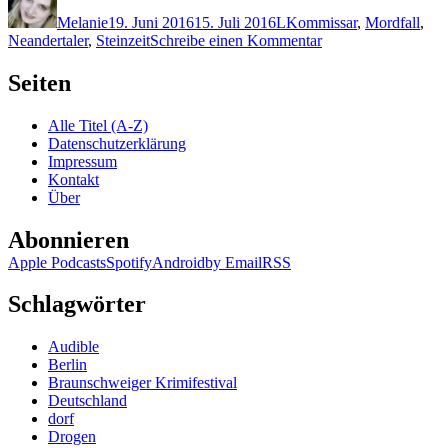
am
Melanie
19. Juni 2016
15. Juli 2016
L
Kommissar
,
Mordfall
,
zu
Neandertaler
,
Steinzeit
Schreibe einen Kommentar
1327:
Martin
Seiten
Lassberg
–
Alle Titel (A-Z)
Steinroller
Datenschutzerklärung
Impressum
Kontakt
Über
Abonnieren
Apple Podcasts
Spotify
Android
by Email
RSS
Schlagwörter
Audible
Berlin
Braunschweiger Krimifestival
Deutschland
dorf
Drogen