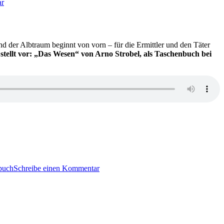
ar
802:
Arno
Strobel
–
Das
d der Albtraum beginnt von vorn – für die Ermittler und den Täter
Skript
stellt vor: „Das Wesen“ von Arno Strobel, als Taschenbuch bei
zu
KK
buch
Schreibe einen Kommentar
608:
Arno
Strobel
–
Das
Wesen