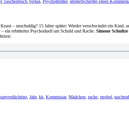
er Taschenbuch Verlag
,
Psychothriller
,
strobel
Schreibe einen Komment
 Knast – unschuldig? 15 Jahre später: Wieder verschwindet ein Kind, un
 – ein erbittertes Psychoduell um Schuld und Rache.
Simone Schultze 
hören:
uptverdächtige
,
Jahr
,
kk
,
Kommissar
,
Mädchen
,
rache
,
strobel
,
taschen