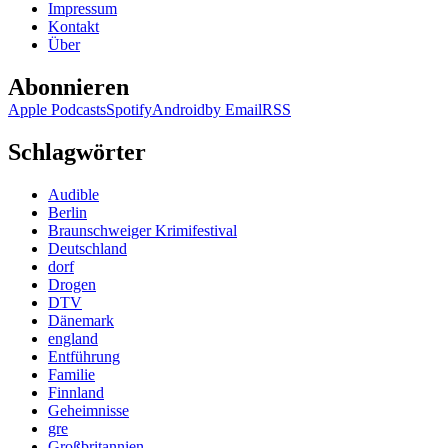
Impressum
Kontakt
Über
Abonnieren
Apple Podcasts
Spotify
Android
by Email
RSS
Schlagwörter
Audible
Berlin
Braunschweiger Krimifestival
Deutschland
dorf
Drogen
DTV
Dänemark
england
Entführung
Familie
Finnland
Geheimnisse
gre
Großbritannien