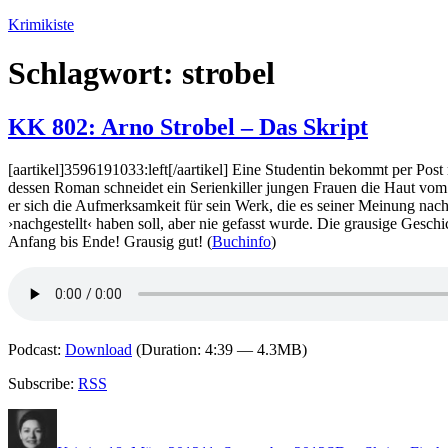
Zum
Krimikiste
Inhalt
springen
Schlagwort:
strobel
KK 802: Arno Strobel – Das Skript
[aartikel]3596191033:left[/aartikel] Eine Studentin bekommt per Post 
dessen Roman schneidet ein Serienkiller jungen Frauen die Haut vom 
er sich die Aufmerksamkeit für sein Werk, die es seiner Meinung nach
›nachgestellt‹ haben soll, aber nie gefasst wurde. Die grausige Gesc
Anfang bis Ende! Grausig gut! (
Buchinfo
)
Podcast:
Download
(Duration: 4:39 — 4.3MB)
Subscribe:
RSS
Autor
Veröffentlicht
Kategorien
Schlagwörter
am