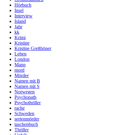
Hörbuch
Insel
Interview
Island
Jahr
kk
Krimi
Kristine
Kristine Greßhöner
Leben
London
Mann
mord
Mörder
Namen mit B
Namen mit S
Norwegen
Psychopath
Psychothriller
rache
Schweden
serienmörder
taschenbuch
Thriller