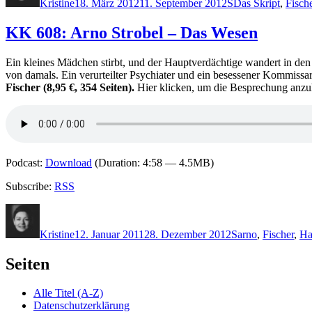
Kristine
18. März 2012
11. September 2012
S
Das Skript
,
Fisch
KK 608: Arno Strobel – Das Wesen
Ein kleines Mädchen stirbt, und der Hauptverdächtige wandert in den
von damals. Ein verurteilter Psychiater und ein besessener Kommissar
Fischer (8,95 €, 354 Seiten).
Hier klicken, um die Besprechung anzu
Podcast:
Download
(Duration: 4:58 — 4.5MB)
Subscribe:
RSS
Autor
Veröffentlicht
Kategorien
Schlagwörter
am
Kristine
12. Januar 2011
28. Dezember 2012
S
arno
,
Fischer
,
Ha
Seiten
Alle Titel (A-Z)
Datenschutzerklärung