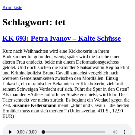
Zum
Krimikiste
Inhalt
springen
Schlagwort:
tet
KK 693: Petra Ivanov – Kalte Schüsse
Kurz nach Weihnachten wird eine Kickboxerin in ihrem
Badezimmer tot gefunden, wenig später wird die Leiche einer
älteren Frau entdeckt, beide mit einem Deformationsgeschoss
getötet. Und doch suchen die Ermittler Staatsanwältin Regina Flint
und Kriminalpolizist Bruno Cavalli zunächst vergeblich nach
weiteren Gemeinsamkeiten zwischen den Mordfällen. Einzig
Lukasch, ein ukrainischer Bekannter der Kickboxerin, zieht mit
seinem Schweigen Verdacht auf sich. Führt die Spur in den Osten?
Als man den »Adler« auf offener Straße erschießt, wird klar: Der
Täter schreckt vor nichts zurück. Es beginnt ein Wettlauf gegen die
Zeit.
Susanne Kellersmann
meint: „Flint und Cavalli – die beiden
Ermittler muss man sich merken!“ (Unionsverlag, 411 S., 12,90
EUR)