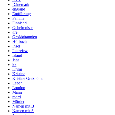
Dänemark
england
Entführung
Familie
Finnland
Geheimnisse
gre
Großbritannien
Hörbuch
Insel
Interview
Island
Jahr
kk
Krimi
Kristine
Kristine Greßhöner
Leben
London
Mann
mord
Mörder
Namen mit B
Namen mit S