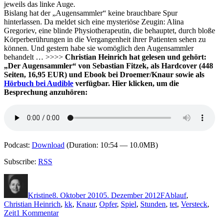
jeweils das linke Auge.
Bislang hat der „Augensammler“ keine brauchbare Spur
hinterlassen. Da meldet sich eine mysteriöse Zeugin: Alina
Gregoriev, eine blinde Physiotherapeutin, die behauptet, durch bloße
Körperberührungen in die Vergangenheit ihrer Patienten sehen zu
können. Und gestern habe sie womöglich den Augensammler
behandelt … >>>>
Christian Heinrich hat gelesen und gehört:
„Der Augensammler“ von Sebastian Fitzek, als Hardcover (448
Seiten, 16,95 EUR) und Ebook bei Droemer/Knaur sowie als
Hörbuch bei Audible
verfügbar. Hier klicken, um die
Besprechung anzuhören:
Podcast:
Download
(Duration: 10:54 — 10.0MB)
Subscribe:
RSS
Autor
Veröffentlicht
Kategorien
Schlagwörter
am
Kristine
8. Oktober 2010
5. Dezember 2012
F
Ablauf
,
Christian Heinrich
,
kk
,
Knaur
,
Opfer
,
Spiel
,
Stunden
,
tet
,
Versteck
,
zu
Zeit
1 Kommentar