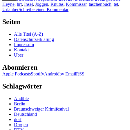
Heyne
,
hrt
,
Insel
,
Joggen
,
Knutas
,
Kommissar
,
taschenbuch
,
tet
,
zu
Urlauber
Schreibe einen Kommentar
KK
542:
Seiten
Mari
Jungstedt
Alle Titel (A-Z)
–
Datenschutzerklärung
Sommerzeit
Impressum
Kontakt
Über
Abonnieren
Apple Podcasts
Spotify
Android
by Email
RSS
Schlagwörter
Audible
Berlin
Braunschweiger Krimifestival
Deutschland
dorf
Drogen
DTV