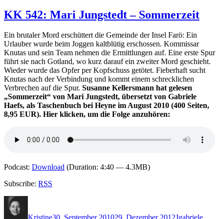
KK
549:
KK 542: Mari Jungstedt – Sommerzeit
Sebastian
Fitzek
Ein brutaler Mord erschüttert die Gemeinde der Insel Farö: Ein
–
Urlauber wurde beim Joggen kaltblütig erschossen. Kommissar
Der
Knutas und sein Team nehmen die Ermittlungen auf. Eine erste Spur
Augensammler
führt sie nach Gotland, wo kurz darauf ein zweiter Mord geschieht.
Wieder wurde das Opfer per Kopfschuss getötet. Fieberhaft sucht
Knutas nach der Verbindung und kommt einem schrecklichen
Verbrechen auf die Spur.
Susanne Kellersmann hat gelesen
„Sommerzeit“ von Mari Jungstedt, übersetzt von Gabriele
Haefs, als Taschenbuch bei Heyne im August 2010 (400 Seiten,
8,95 EUR). Hier klicken, um die Folge anzuhören:
Podcast:
Download
(Duration: 4:40 — 4.3MB)
Subscribe:
RSS
Autor
Veröffentlicht
Kategorien
Schlagwörter
am
Kristine
30. September 2010
29. Dezember 2012
J
gabriele
,