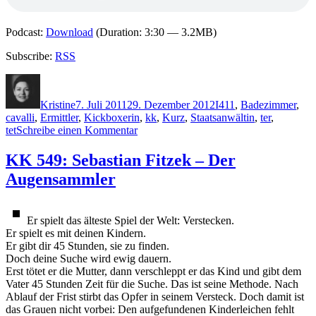
Podcast:
Download
(Duration: 3:30 — 3.2MB)
Subscribe:
RSS
Autor
Veröffentlicht
Kategorien
Schlagwörter
am
Kristine
7. Juli 2011
29. Dezember 2012
I
411
,
Badezimmer
,
cavalli
,
Ermittler
,
Kickboxerin
,
kk
,
Kurz
,
Staatsanwältin
,
ter
,
zu
tet
Schreibe einen Kommentar
KK
693:
KK 549: Sebastian Fitzek – Der
Petra
Augensammler
Ivanov
–
Kalte
Schüsse
Er spielt das älteste Spiel der Welt: Verstecken.
Er spielt es mit deinen Kindern.
Er gibt dir 45 Stunden, sie zu finden.
Doch deine Suche wird ewig dauern.
Erst tötet er die Mutter, dann verschleppt er das Kind und gibt dem
Vater 45 Stunden Zeit für die Suche. Das ist seine Methode. Nach
Ablauf der Frist stirbt das Opfer in seinem Versteck. Doch damit ist
das Grauen nicht vorbei: Den aufgefundenen Kinderleichen fehlt