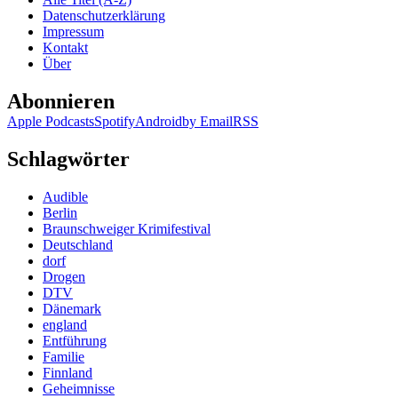
Auris
Datenschutzerklärung
(Print)
Impressum
Kontakt
Über
Abonnieren
Apple Podcasts
Spotify
Android
by Email
RSS
Schlagwörter
Audible
Berlin
Braunschweiger Krimifestival
Deutschland
dorf
Drogen
DTV
Dänemark
england
Entführung
Familie
Finnland
Geheimnisse