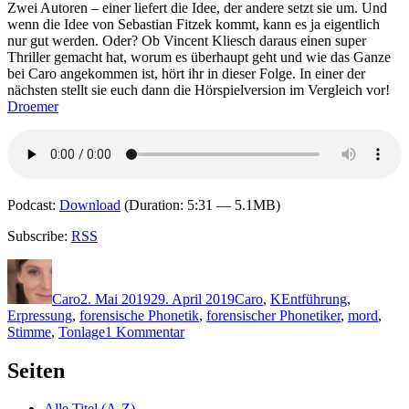
Zwei Autoren – einer liefert die Idee, der andere setzt sie um. Und
(Hörspiel)
wenn die Idee von Sebastian Fitzek kommt, kann es ja eigentlich
nur gut werden. Oder? Ob Vincent Kliesch daraus einen super
Thriller gemacht hat, worum es überhaupt geht und wie das Ganze
bei Caro angekommen ist, hört ihr in dieser Folge. In einer der
nächsten stellt sie euch dann die Hörspielversion im Vergleich vor!
Droemer
Podcast:
Download
(Duration: 5:31 — 5.1MB)
Subscribe:
RSS
Autor
Veröffentlicht
Kategorien
Schlagwörter
am
Caro
2. Mai 2019
29. April 2019
Caro
,
K
Entführung
,
Erpressung
,
forensische Phonetik
,
forensischer Phonetiker
,
mord
,
zu
Stimme
,
Tonlage
1 Kommentar
1771:
Vincent
Seiten
Kliesch
–
Alle Titel (A-Z)