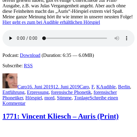
bereits gelesen haben, gibt es einige Unterschiede zur Print-
Ausgabe, z.B. was Julas Vergangenheit angeht. Aber auch ohne
diese Feinheiten macht das „Auris“-Hörspiel extrem viel Spaß.
Meine ganze Meinung hört ihr wie immer in unserer neusten Folge!
Hier geht es zum bei Audible erhältlichen Hörspiel
Podcast:
Download
(Duration: 6:35 — 6.0MB)
Subscribe:
RSS
Autor
Veröffentlicht
Kategorien
Schlagwörter
am
Caro
16. Juni 2019
12. Juni 2019
Caro
,
F
,
K
Audible
,
Berlin
,
Entführung
,
Erpressung
,
forensische Phonetik
,
forensischer
Phonetiker
,
Hörspiel
,
mord
,
Stimme
,
Tonlage
Schreibe einen
zu
Kommentar
1795:
Sebastian
1771: Vincent Kliesch – Auris (Print)
Fitzek
u.a.
–
Auris