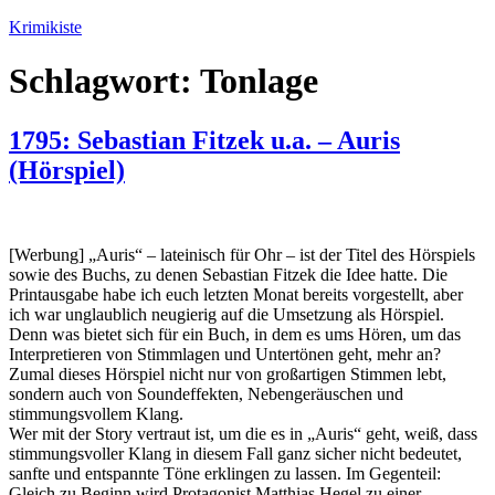
Zum
Krimikiste
Inhalt
springen
Schlagwort:
Tonlage
1795: Sebastian Fitzek u.a. – Auris
(Hörspiel)
[Werbung] „Auris“ – lateinisch für Ohr – ist der Titel des Hörspiels
sowie des Buchs, zu denen Sebastian Fitzek die Idee hatte. Die
Printausgabe habe ich euch letzten Monat bereits vorgestellt, aber
ich war unglaublich neugierig auf die Umsetzung als Hörspiel.
Denn was bietet sich für ein Buch, in dem es ums Hören, um das
Interpretieren von Stimmlagen und Untertönen geht, mehr an?
Zumal dieses Hörspiel nicht nur von großartigen Stimmen lebt,
sondern auch von Soundeffekten, Nebengeräuschen und
stimmungsvollem Klang.
Wer mit der Story vertraut ist, um die es in „Auris“ geht, weiß, dass
stimmungsvoller Klang in diesem Fall ganz sicher nicht bedeutet,
sanfte und entspannte Töne erklingen zu lassen. Im Gegenteil:
Gleich zu Beginn wird Protagonist Matthias Hegel zu einer