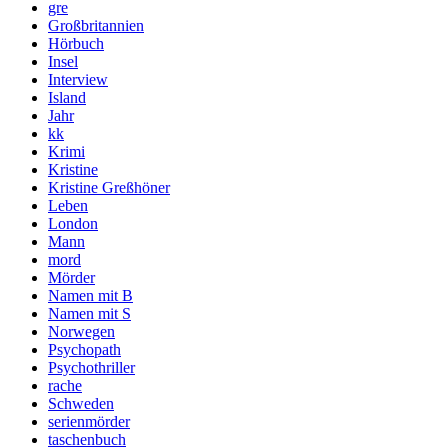
gre
Großbritannien
Hörbuch
Insel
Interview
Island
Jahr
kk
Krimi
Kristine
Kristine Greßhöner
Leben
London
Mann
mord
Mörder
Namen mit B
Namen mit S
Norwegen
Psychopath
Psychothriller
rache
Schweden
serienmörder
taschenbuch