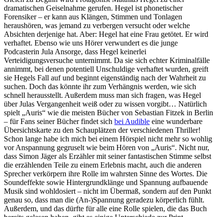
dramatischen Geiselnahme gerufen. Hegel ist phonetischer
Forensiker – er kann aus Klängen, Stimmen und Tonlagen
heraushören, was jemand zu verbergen versucht oder welche
Absichten derjenige hat. Aber: Hegel hat eine Frau getötet. Er wird
verhaftet. Ebenso wie uns Hörer verwundert es die junge
Podcasterin Jula Ansorge, dass Hegel keinerlei
Verteidigungsversuche unternimmt. Da sie sich echter Kriminalfälle
annimmt, bei denen potentiell Unschuldige verhaftet wurden, greift
sie Hegels Fall auf und beginnt eigenständig nach der Wahrheit zu
suchen. Doch das könnte ihr zum Verhängnis werden, wie sich
schnell herausstellt. Außerdem muss man sich fragen, was Hegel
über Julas Vergangenheit weiß oder zu wissen vorgibt… Natürlich
spielt „Auris“ wie die meisten Bücher von Sebastian Fitzek in Berlin
– für Fans seiner Bücher findet sich
bei Audible
eine wunderbare
Übersichtskarte zu den Schauplätzen der verschiedenen Thriller!
Schon lange habe ich mich bei einem Hörspiel nicht mehr so wohlig
vor Anspannung gegruselt wie beim Hören von „Auris“. Nicht nur,
dass Simon Jäger als Erzähler mit seiner fantastischen Stimme selbst
die erzählenden Teile zu einem Erlebnis macht, auch die anderen
Sprecher verkörpern ihre Rolle im wahrsten Sinne des Wortes. Die
Soundeffekte sowie Hintergrundklänge und Spannung aufbauende
Musik sind wohldosiert – nicht im Übermaß, sondern auf den Punkt
genau so, dass man die (An-)Spannung geradezu körperlich fühlt.
Außerdem, und das dürfte für alle eine Rolle spielen, die das Buch