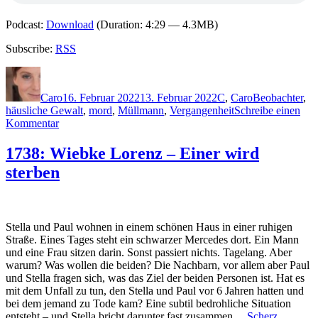
Podcast:
Download
(Duration: 4:29 — 4.3MB)
Subscribe:
RSS
Autor
Veröffentlicht
Kategorien
Schlagwörter
am
Caro
16. Februar 2022
13. Februar 2022
C
,
Caro
Beobachter
,
häusliche Gewalt
,
mord
,
Müllmann
,
Vergangenheit
Schreibe einen
zu
Kommentar
2137:
Donato
1738: Wiebke Lorenz – Einer wird
Carrisi
sterben
–
Ich
bin
der
Abgrund
Stella und Paul wohnen in einem schönen Haus in einer ruhigen
Straße. Eines Tages steht ein schwarzer Mercedes dort. Ein Mann
und eine Frau sitzen darin. Sonst passiert nichts. Tagelang. Aber
warum? Was wollen die beiden? Die Nachbarn, vor allem aber Paul
und Stella fragen sich, was das Ziel der beiden Personen ist. Hat es
mit dem Unfall zu tun, den Stella und Paul vor 6 Jahren hatten und
bei dem jemand zu Tode kam? Eine subtil bedrohliche Situation
entsteht – und Stella bricht darunter fast zusammen…
Scherz