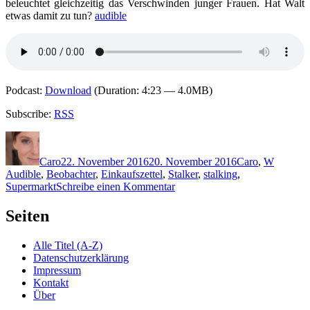
beleuchtet gleichzeitig das Verschwinden junger Frauen. Hat Walt
etwas damit zu tun?
audible
Podcast:
Download
(Duration: 4:23 — 4.0MB)
Subscribe:
RSS
Autor
Veröffentlicht
Kategorien
Schlagw
am
Caro
22. November 2016
20. November 2016
Caro
,
W
Audible
,
Beobachter
,
Einkaufszettel
,
Stalker
,
stalking
,
zu
Supermarkt
Schreibe einen Kommentar
1388:
Russell
Seiten
Wangersky
–
Alle Titel (A-Z)
Walt
Datenschutzerklärung
Impressum
Kontakt
Über