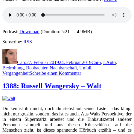
Podcast:
Download
(Duration: 5:21 — 4.9MB)
Subscribe:
RSS
Autor
Veröffentlicht
Kategorien
Schlagwörter
am
Caro
27. Februar 2019
24. Februar 2019
Caro
,
L
Auto
,
Bedrohung
,
Beobachter
,
Nachbarschaft
,
Unfall
,
zu
Vergangenheit
Schreibe einen Kommentar
1738:
Wiebke
1388: Russell Wangersky – Walt
Lorenz
–
Einer
wird
Du kennst ihn nicht, doch du stehst auf seiner Liste – das klingt
sterben
nicht nur gruslig, sondern das ist es auch. Aus Walts Perspektive, der
in einem Supermarkt arbeitet und die Einkaufszettel anderer
Personen sammelt und aus diesen Rückschlüsse auf die
Menschen zieht, ist dieses spannende Hörbuch erzählt – und es