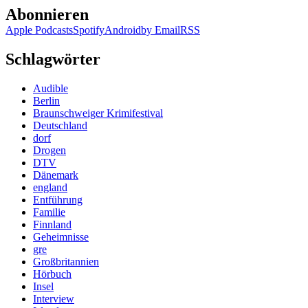
Abonnieren
Apple Podcasts
Spotify
Android
by Email
RSS
Schlagwörter
Audible
Berlin
Braunschweiger Krimifestival
Deutschland
dorf
Drogen
DTV
Dänemark
england
Entführung
Familie
Finnland
Geheimnisse
gre
Großbritannien
Hörbuch
Insel
Interview