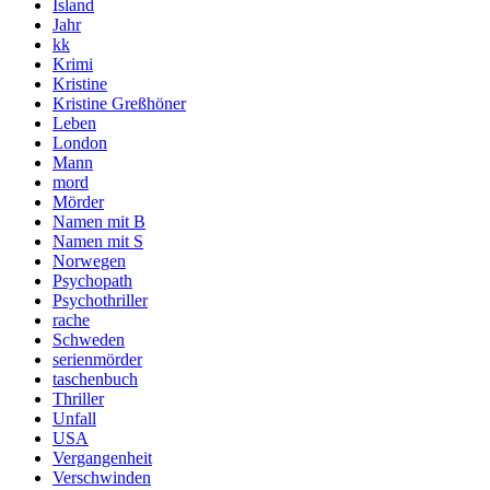
Island
Jahr
kk
Krimi
Kristine
Kristine Greßhöner
Leben
London
Mann
mord
Mörder
Namen mit B
Namen mit S
Norwegen
Psychopath
Psychothriller
rache
Schweden
serienmörder
taschenbuch
Thriller
Unfall
USA
Vergangenheit
Verschwinden