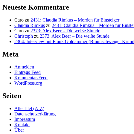
Neueste Kommentare
Caro
zu
2431: Claudia Rimkus – Morden für Einsteiger
Claudia Rimkus
zu
2431: Claudia Rimkus – Morden für Einste
Caro
zu
2373: Alex Beer – Die weiße Stunde
Christoph
zu
2373: Alex Beer – Die weiße Stunde
2364: Interview mit Frank Goldammer (Braunschweiger Krimife
Meta
Anmelden
Eintrags-Feed
Kommentar-Feed
WordPress.org
Seiten
Alle Titel (A-Z)
Datenschutzerklärung
Impressum
Kontakt
Über