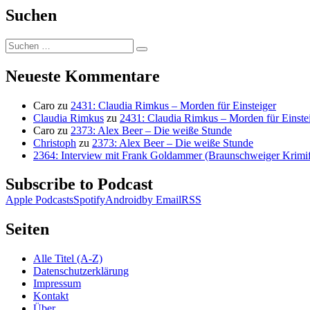
Suchen
Suchen
Suchen
nach:
Neueste Kommentare
Caro
zu
2431: Claudia Rimkus – Morden für Einsteiger
Claudia Rimkus
zu
2431: Claudia Rimkus – Morden für Einste
Caro
zu
2373: Alex Beer – Die weiße Stunde
Christoph
zu
2373: Alex Beer – Die weiße Stunde
2364: Interview mit Frank Goldammer (Braunschweiger Krimife
Subscribe to Podcast
Apple Podcasts
Spotify
Android
by Email
RSS
Seiten
Alle Titel (A-Z)
Datenschutzerklärung
Impressum
Kontakt
Über