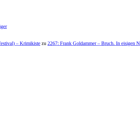
iger
stival) – Krimikiste
zu
2267: Frank Goldammer – Bruch. In eisigen N