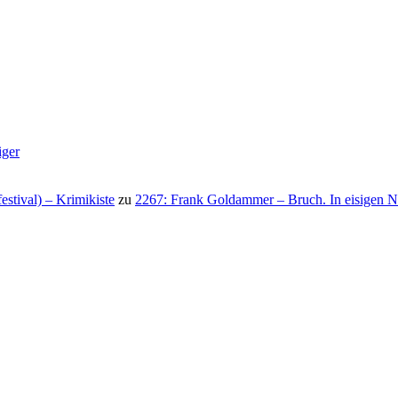
iger
stival) – Krimikiste
zu
2267: Frank Goldammer – Bruch. In eisigen N