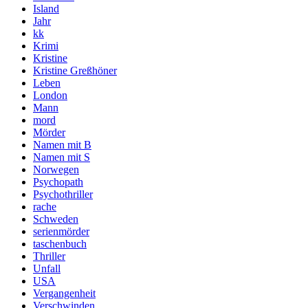
Island
Jahr
kk
Krimi
Kristine
Kristine Greßhöner
Leben
London
Mann
mord
Mörder
Namen mit B
Namen mit S
Norwegen
Psychopath
Psychothriller
rache
Schweden
serienmörder
taschenbuch
Thriller
Unfall
USA
Vergangenheit
Verschwinden