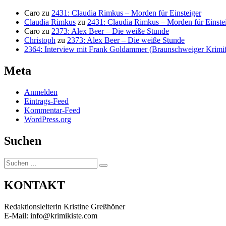
Caro
zu
2431: Claudia Rimkus – Morden für Einsteiger
Claudia Rimkus
zu
2431: Claudia Rimkus – Morden für Einste
Caro
zu
2373: Alex Beer – Die weiße Stunde
Christoph
zu
2373: Alex Beer – Die weiße Stunde
2364: Interview mit Frank Goldammer (Braunschweiger Krimife
Meta
Anmelden
Eintrags-Feed
Kommentar-Feed
WordPress.org
Suchen
Suchen
Suchen
nach:
KONTAKT
Redaktionsleiterin Kristine Greßhöner
E-Mail: info@krimikiste.com