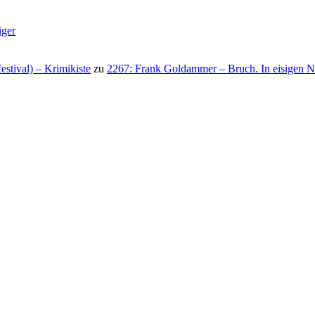
iger
stival) – Krimikiste
zu
2267: Frank Goldammer – Bruch. In eisigen N