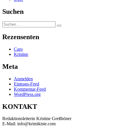
Suchen
Suchen
Suchen
nach:
Rezensenten
Caro
Kristine
Meta
Anmelden
Eintrags-Feed
Kommentar-Feed
WordPress.org
KONTAKT
Redaktionsleiterin Kristine Greßhöner
E-Mail: info@krimikiste.com