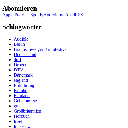
Abonnieren
Apple Podcasts
Spotify
Android
by Email
RSS
Schlagwörter
Audible
Berlin
Braunschweiger Krimifestival
Deutschland
dorf
Drogen
DTV
Dänemark
england
Entführung
Familie
Finnland
Geheimnisse
gre
Großbritannien
Hörbuch
Insel
Interview