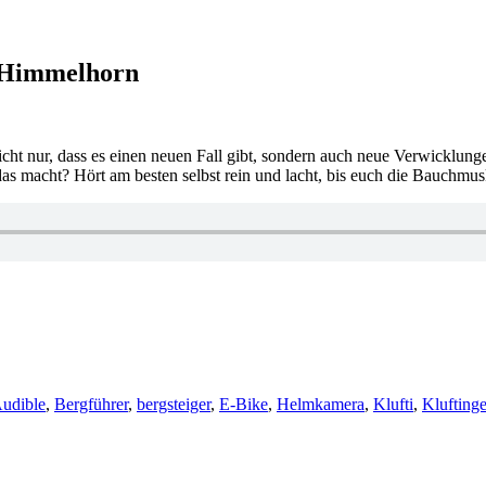
– Himmelhorn
icht nur, dass es einen neuen Fall gibt, sondern auch neue Verwicklung
s macht? Hört am besten selbst rein und lacht, bis euch die Bauchmu
rter
udible
,
Bergführer
,
bergsteiger
,
E-Bike
,
Helmkamera
,
Klufti
,
Kluftinge