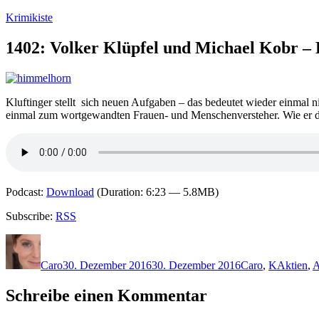
Zum
Krimikiste
Inhalt
springen
1402: Volker Klüpfel und Michael Kobr 
Kluftinger stellt sich neuen Aufgaben – das bedeutet wieder einmal n
einmal zum wortgewandten Frauen- und Menschenversteher. Wie er da
Podcast:
Download
(Duration: 6:23 — 5.8MB)
Subscribe:
RSS
Autor
Veröffentlicht
Kategorien
Schlagwö
am
Caro
30. Dezember 2016
30. Dezember 2016
Caro
,
K
Aktien
,
A
Schreibe einen Kommentar