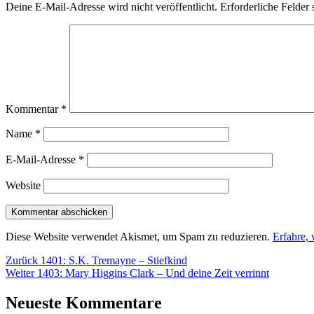
Deine E-Mail-Adresse wird nicht veröffentlicht.
Erforderliche Felder 
Kommentar
*
Name
*
E-Mail-Adresse
*
Website
Diese Website verwendet Akismet, um Spam zu reduzieren.
Erfahre,
Beitragsnavigation
Vorheriger
Zurück
1401: S.K. Tremayne – Stiefkind
Nächster
Beitrag:
Weiter
1403: Mary Higgins Clark – Und deine Zeit verrinnt
Beitrag:
Neueste Kommentare