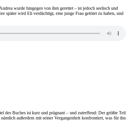
. Andrea wurde hingegen von ihm gerettet – ist jedoch seelisch und
re später wird Eli verdächtigt, eine junge Frau getötet zu haben, und
1:
a
in
er
st
el des Buches ist kurz und prägnant – und zutreffend: Der größte Teil
nämlich außerdem mit seiner Vergangenheit konfrontiert, was für ihn