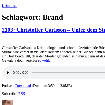
Zum
Krimikiste
Inhalt
springen
Schlagwort:
Brand
2103: Christoffer Carlsson – Unter dem S
Christoffer Carlsson ist Kriminologe – und schreibt faszinierende Bü
Sturm“ wie vorher in vielleicht keinem anderen seiner Bücher, denn 
ein Dorf beschließt, dass der Mörder gefunden sein muss, dann ist das
Gewalt ja doch vererbt?
rowohlt
Podcast:
Download
(Duration: 3:59 — 3.8MB)
Subscribe:
RSS
Autor
Veröffentlicht
Kategorien
Schlagwörter