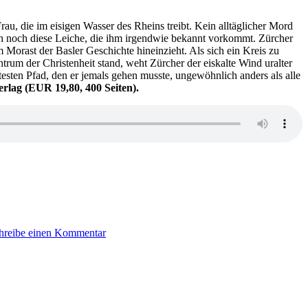
–
Die
au, die im eisigen Wasser des Rheins treibt. Kein alltäglicher Mord
kalte
ch noch diese Leiche, die ihm irgendwie bekannt vorkommt. Zürcher
Zeit
m Morast der Basler Geschichte hineinzieht. Als sich ein Kreis zu
entrum der Christenheit stand, weht Zürcher der eiskalte Wind uralter
esten Pfad, den er jemals gehen musste, ungewöhnlich anders als alle
rlag (EUR 19,80, 400 Seiten).
zu
KK
hreibe einen Kommentar
554:
Robert
M.
Schmid
–
Ufer
der