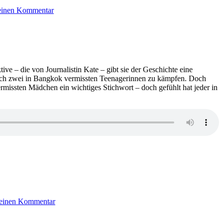
2103:
 einen Kommentar
Christoffer
Carlsson
–
Unter
dem
Sturm
ive – die von Journalistin Kate – gibt sie der Geschichte eine
 nach zwei in Bangkok vermissten Teenagerinnen zu kämpfen. Doch
ermissten Mädchen ein wichtiges Stichwort – doch gefühlt hat jeder in
zu
1962:
 einen Kommentar
Fiona
Barton
–