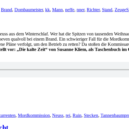
,
Brand
,
Dombaumeister
,
kk
,
Mann
,
neffe
,
nner
,
Richter
,
Stand
,
Zeuge
S
i Neuss aus dem Winterschlaf. Wer hat die Spitzen von tausenden We
oeven qualvoll bei einem Brand. Ein schwieriger Fall für die Mordko
ene Pläne verfolgt, um den Betrieb zu retten? Da stoßen die Kommissar
tellt vor: „Die kalte Zeit“ von Susanne Kliem, als Taschenbuch im
r
urrenten
,
Mordkommission
,
Neuss
,
rei
,
Ruin
,
Stecken
,
Tannenbaumpr
cht