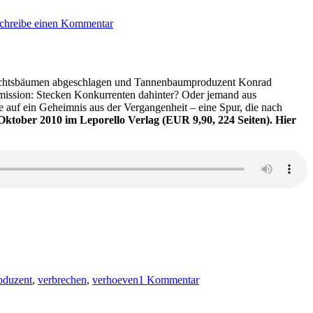
KK
chreibe einen Kommentar
627:
Iris
Kammerer
–
Die
ihnachtsbäumen abgeschlagen und Tannenbaumproduzent Konrad
Blutsäule
mmission: Stecken Konkurrenten dahinter? Oder jemand aus
e auf ein Geheimnis aus der Vergangenheit – eine Spur, die nach
 Oktober 2010 im Leporello Verlag (EUR 9,90, 224 Seiten). Hier
zu
KK
oduzent
,
verbrechen
,
verhoeven
1 Kommentar
572:
Susanne
Kliem