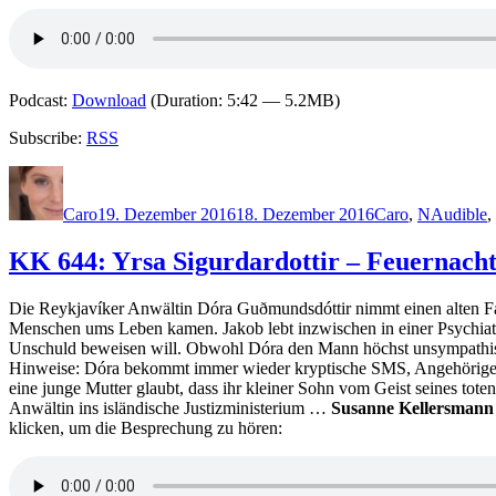
Podcast:
Download
(Duration: 5:42 — 5.2MB)
Subscribe:
RSS
Autor
Veröffentlicht
Kategorien
Schlagwö
am
Caro
19. Dezember 2016
18. Dezember 2016
Caro
,
N
Audible
,
KK 644: Yrsa Sigurdardottir – Feuernach
Die Reykjavíker Anwältin Dóra Guðmundsdóttir nimmt einen alten Fa
Menschen ums Leben kamen. Jakob lebt inzwischen in einer Psychiatris
Unschuld beweisen will. Obwohl Dóra den Mann höchst unsympathisch 
Hinweise: Dóra bekommt immer wieder kryptische SMS, Angehörige e
eine junge Mutter glaubt, dass ihr kleiner Sohn vom Geist seines tot
Anwältin ins isländische Justizministerium …
Susanne Kellersmann h
klicken, um die Besprechung zu hören: