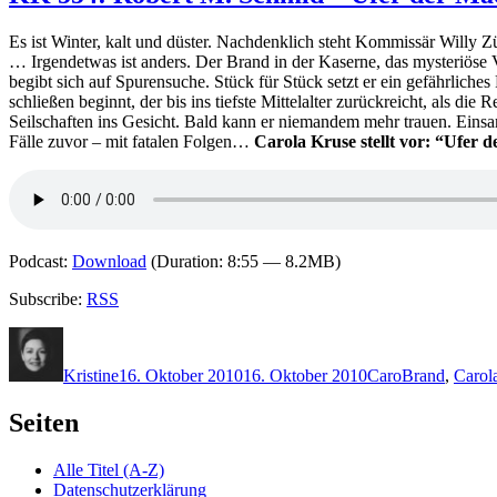
Es ist Winter, kalt und düster. Nachdenklich steht Kommissär Willy Z
… Irgendetwas ist anders. Der Brand in der Kaserne, das mysteriöse
begibt sich auf Spurensuche. Stück für Stück setzt er ein gefährliche
schließen beginnt, der bis ins tiefste Mittelalter zurückreicht, als di
Seilschaften ins Gesicht. Bald kann er niemandem mehr trauen. Einsam
Fälle zuvor – mit fatalen Folgen…
Carola Kruse stellt vor: “Ufer 
Podcast:
Download
(Duration: 8:55 — 8.2MB)
Subscribe:
RSS
Autor
Veröffentlicht
Kategorien
Schlagwörter
am
Kristine
16. Oktober 2010
16. Oktober 2010
Caro
Brand
,
Carol
Seiten
Alle Titel (A-Z)
Datenschutzerklärung