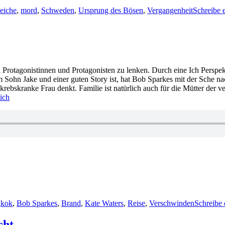
eiche
,
mord
,
Schweden
,
Ursprung des Bösen
,
Vergangenheit
Schreibe
n Protagonistinnen und Protagonisten zu lenken. Durch eine Ich Perspekt
m Sohn Jake und einer guten Story ist, hat Bob Sparkes mit der Sche
rebskranke Frau denkt. Familie ist natürlich auch für die Mütter der v
ich
gkok
,
Bob Sparkes
,
Brand
,
Kate Waters
,
Reise
,
Verschwinden
Schreibe
cht