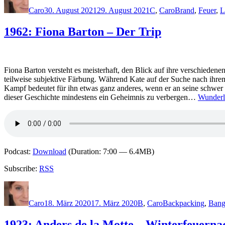
am
Caro
30. August 2021
29. August 2021
C
,
Caro
Brand
,
Feuer
,
L
1962: Fiona Barton – Der Trip
Fiona Barton versteht es meisterhaft, den Blick auf ihre verschiedene
teilweise subjektive Färbung. Während Kate auf der Suche nach ihre
Kampf bedeutet für ihn etwas ganz anderes, wenn er an seine schwer k
dieser Geschichte mindestens ein Geheimnis zu verbergen…
Wunderl
Podcast:
Download
(Duration: 7:00 — 6.4MB)
Subscribe:
RSS
Autor
Veröffentlicht
Kategorien
Schlagwörter
am
Caro
18. März 2020
17. März 2020
B
,
Caro
Backpacking
,
Ban
1923: Anders de la Motte – Winterfeuerna