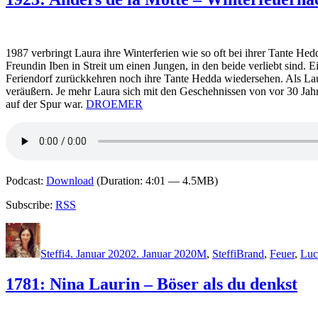
1987 verbringt Laura ihre Winterferien wie so oft bei ihrer Tante H
Freundin Iben in Streit um einen Jungen, in den beide verliebt sind.
Feriendorf zurückkehren noch ihre Tante Hedda wiedersehen. Als Lau
veräußern. Je mehr Laura sich mit den Geschehnissen von vor 30 Jah
auf der Spur war.
DROEMER
Podcast:
Download
(Duration: 4:01 — 4.5MB)
Subscribe:
RSS
Autor
Veröffentlicht
Kategorien
Schlagwörter
am
Steffi
4. Januar 2020
2. Januar 2020
M
,
Steffi
Brand
,
Feuer
,
Luc
1781: Nina Laurin – Böser als du denkst