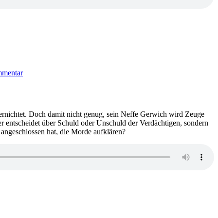
zu
KK
mmentar
644:
Yrsa
Sigurdardottir
–
Feuernacht
ernichtet. Doch damit nicht genug, sein Neffe Gerwich wird Zeuge
er entscheidet über Schuld oder Unschuld der Verdächtigen, sondern
angeschlossen hat, die Morde aufklären?
zu