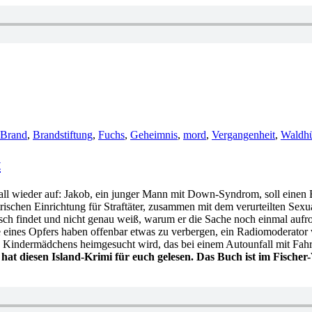
rter
Brand
,
Brandstiftung
,
Fuchs
,
Geheimnis
,
mord
,
Vergangenheit
,
Waldhü
t
ll wieder auf: Jakob, ein junger Mann mit Down-Syndrom, soll einen 
chen Einrichtung für Straftäter, zusammen mit dem verurteilten Sexual
findet und nicht genau weiß, warum er die Sache noch einmal aufrollen
ines Opfers haben offenbar etwas zu verbergen, ein Radiomoderator 
en Kindermädchens heimgesucht wird, das bei einem Autounfall mit Fahr
at diesen Island-Krimi für euch gelesen. Das Buch ist im Fischer