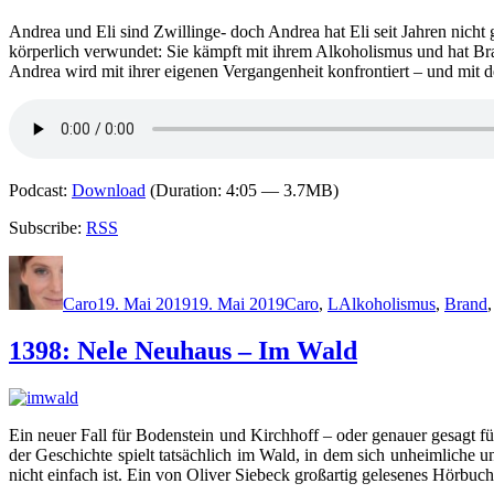
Andrea und Eli sind Zwillinge- doch Andrea hat Eli seit Jahren nicht 
körperlich verwundet: Sie kämpft mit ihrem Alkoholismus und hat Brand
Andrea wird mit ihrer eigenen Vergangenheit konfrontiert – und mit 
Podcast:
Download
(Duration: 4:05 — 3.7MB)
Subscribe:
RSS
Autor
Veröffentlicht
Kategorien
Schlagwörter
am
Caro
19. Mai 2019
19. Mai 2019
Caro
,
L
Alkoholismus
,
Brand
1398: Nele Neuhaus – Im Wald
Ein neuer Fall für Bodenstein und Kirchhoff – oder genauer gesagt fü
der Geschichte spielt tatsächlich im Wald, in dem sich unheimliche
nicht einfach ist. Ein von Oliver Siebeck großartig gelesenes Hörbuc