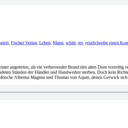
giert
,
Fischer Verlag
,
Leben
,
Mann
,
schlie
,
ter
,
yrsa
Schreibe einen Ko
ster angetreten, als ein verheerender Brand den alten Dom vorzeitig v
eindeten Ständen der Händler und Handwerker sterben. Doch kein Richt
ie Mönche Albertus Magnus und Thomas von Aquin, denen Gerwich sich 