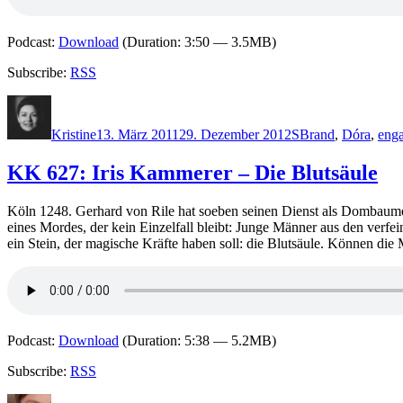
Podcast:
Download
(Duration: 3:50 — 3.5MB)
Subscribe:
RSS
Autor
Veröffentlicht
Kategorien
Schlagwörter
am
Kristine
13. März 2011
29. Dezember 2012
S
Brand
,
Dóra
,
enga
KK 627: Iris Kammerer – Die Blutsäule
Köln 1248. Gerhard von Rile hat soeben seinen Dienst als Dombaumei
eines Mordes, der kein Einzelfall bleibt: Junge Männer aus den verf
ein Stein, der magische Kräfte haben soll: die Blutsäule. Können d
Podcast:
Download
(Duration: 5:38 — 5.2MB)
Subscribe:
RSS
Autor
Veröffentlicht
Kategorien
Schlagwörter