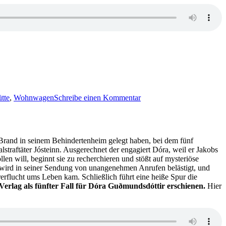
zu
1398:
tte
,
Wohnwagen
Schreibe einen Kommentar
Nele
Neuhaus
–
Im
Wald
Brand in seinem Behindertenheim gelegt haben, bei dem fünf
straftäter Jósteinn. Ausgerechnet der engagiert Dóra, weil er Jakobs
 will, beginnt sie zu recherchieren und stößt auf mysteriöse
wird in seiner Sendung von unangenehmen Anrufen belästigt, und
erflucht ums Leben kam. Schließlich führt eine heiße Spur die
-Verlag als fünfter Fall für Dóra Guðmundsdóttir erschienen.
Hier