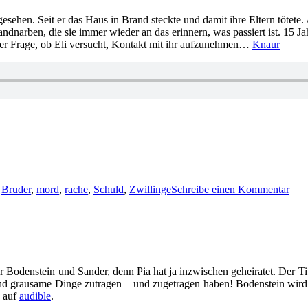
gesehen. Seit er das Haus in Brand steckte und damit ihre Eltern tötete
narben, die sie immer wieder an das erinnern, was passiert ist. 15 Jah
der Frage, ob Eli versucht, Kontakt mit ihr aufzunehmen…
Knaur
zu
178
,
Bruder
,
mord
,
rache
,
Schuld
,
Zwillinge
Schreibe einen Kommentar
Nin
Laur
–
Bös
als
du
denk
r Bodenstein und Sander, denn Pia hat ja inzwischen geheiratet. Der Tit
 und grausame Dinge zutragen – und zugetragen haben! Bodenstein wird 
h auf
audible
.