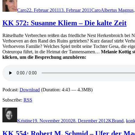
am
Caro
22. Februar 2011
13. Februar 2011
Caro
Albertus Magnus
KK 572: Susanne Kliem – Die kalte Zeit
Rätselhafte Verbrechen reißen das friedliche Nest Herkenbroich be
Verhoeven an den Rand des Ruins getrieben? Kurz darauf stirbt Verh
Verhoevens Familie? Welches Spiel treibt seine Tochter Gesa, die eig
Osteuropa führt, in die Heimat der Tannensamen…
Melanie Kottig s
klicken, um die Besprechung anzuhören:
Podcast:
Download
(Duration: 4:43 — 4.3MB)
Subscribe:
RSS
Autor
Veröffentlicht
Kategorien
Schlagwörte
am
Kristine
19. November 2010
28. Dezember 2012
K
Brand
,
konk
KK 554: Robert M. Schmid – Ufer der Ma