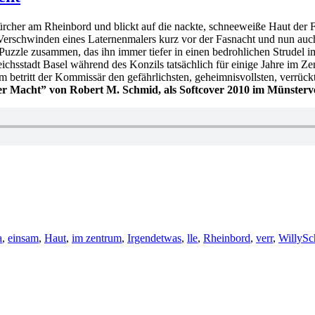
ürcher am Rheinbord und blickt auf die nackte, schneeweiße Haut der Fr
 Verschwinden eines Laternenmalers kurz vor der Fasnacht und nun au
s Puzzle zusammen, das ihn immer tiefer in einen bedrohlichen Strudel i
e Reichsstadt Basel während des Konzils tatsächlich für einige Jahre im Z
 betritt der Kommissär den gefährlichsten, geheimnisvollsten, verrückt
der Macht” von Robert M. Schmid, als Softcover 2010 im Münsterve
a
,
einsam
,
Haut
,
im zentrum
,
Irgendetwas
,
lle
,
Rheinbord
,
verr
,
Willy
Sc