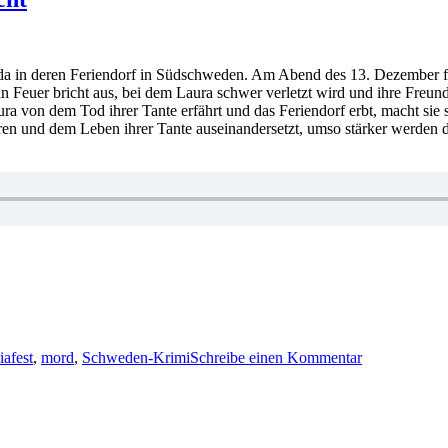
edda in deren Feriendorf in Südschweden. Am Abend des 13. Dezember f
 Ein Feuer bricht aus, bei dem Laura schwer verletzt wird und ihre Fr
ra von dem Tod ihrer Tante erfährt und das Feriendorf erbt, macht sie
ren und dem Leben ihrer Tante auseinandersetzt, umso stärker werden 
zu
1923:
iafest
,
mord
,
Schweden-Krimi
Schreibe einen Kommentar
Anders
de
la
Motte
–
Winterfeuern