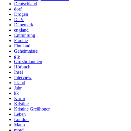
Deutschland
dorf
Drogen
DTV
Dänemark
england
Entführung
Familie
Finnland
Geheimnisse
gre
Großbritannien
Hörbuch
Insel
Interview
Island
Jahr
kk
Krimi
Kristine
Kristine Greßhöner
Leben
London
Mann
mord