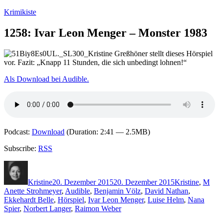
Zum
Krimikiste
Inhalt
springen
1258: Ivar Leon Menger – Monster 1983
Kristine Greßhöner stellt dieses Hörspiel
vor. Fazit: „Knapp 11 Stunden, die sich unbedingt lohnen!“
Als Download bei Audible.
Podcast:
Download
(Duration: 2:41 — 2.5MB)
Subscribe:
RSS
Autor
Veröffentlicht
Kategorien
Sc
am
Kristine
20. Dezember 2015
20. Dezember 2015
Kristine
,
M
Anette Strohmeyer
,
Audible
,
Benjamin Völz
,
David Nathan
,
Ekkehardt Belle
,
Hörspiel
,
Ivar Leon Menger
,
Luise Helm
,
Nana
Spier
,
Norbert Langer
,
Raimon Weber