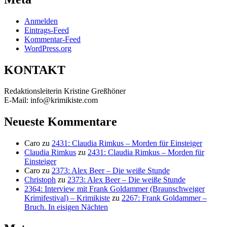
Anmelden
Eintrags-Feed
Kommentar-Feed
WordPress.org
KONTAKT
Redaktionsleiterin Kristine Greßhöner
E-Mail: info@krimikiste.com
Neueste Kommentare
Caro
zu
2431: Claudia Rimkus – Morden für Einsteiger
Claudia Rimkus
zu
2431: Claudia Rimkus – Morden für
Einsteiger
Caro
zu
2373: Alex Beer – Die weiße Stunde
Christoph
zu
2373: Alex Beer – Die weiße Stunde
2364: Interview mit Frank Goldammer (Braunschweiger
Krimifestival) – Krimikiste
zu
2267: Frank Goldammer –
Bruch. In eisigen Nächten