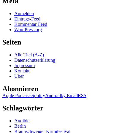
Meta
Anmelden
Eintrags-Feed
Kommentar-Feed
WordPress.org
Seiten
Alle Titel (A-Z)
Datenschutzerklärung
Impressum
Kontakt
Über
Abonnieren
Apple Podcasts
Spotify
Android
by Email
RSS
Schlagwörter
Audible
Berlin
Braunschweiger Krimifestival