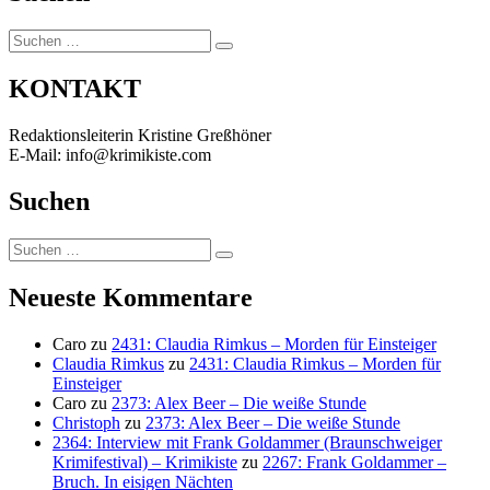
Suchen
Suchen
nach:
KONTAKT
Redaktionsleiterin Kristine Greßhöner
E-Mail: info@krimikiste.com
Suchen
Suchen
Suchen
nach:
Neueste Kommentare
Caro
zu
2431: Claudia Rimkus – Morden für Einsteiger
Claudia Rimkus
zu
2431: Claudia Rimkus – Morden für
Einsteiger
Caro
zu
2373: Alex Beer – Die weiße Stunde
Christoph
zu
2373: Alex Beer – Die weiße Stunde
2364: Interview mit Frank Goldammer (Braunschweiger
Krimifestival) – Krimikiste
zu
2267: Frank Goldammer –
Bruch. In eisigen Nächten