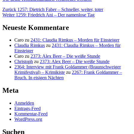
Beitragsnavigation
Vorheriger
Zurück
1257: Dietrich Faber – Schneller, weiter, toter
Nächster
Beitrag:
Weiter
1259: Friedrich Ani – Der namenlose Tag
Beitrag:
Neueste Kommentare
Caro
zu
2431: Claudia Rimkus – Morden für Einsteiger
Claudia Rimkus
zu
2431: Claudia Rimkus – Morden für
Einsteiger
Caro
zu
2373: Alex Beer – Die weiße Stunde
Christoph
zu
2373: Alex Beer – Die weiße Stunde
2364: Interview mit Frank Goldammer (Braunschweiger
Krimifestival) – Krimikiste
zu
2267: Frank Goldammer –
Bruch. In eisigen Nächten
Meta
Anmelden
Eintrags-Feed
Kommentar-Feed
WordPress.org
Suchen