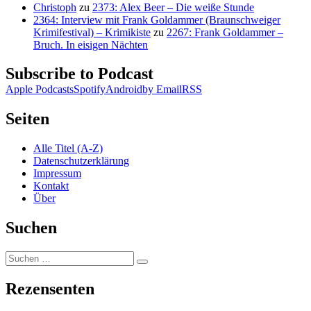
Christoph
zu
2373: Alex Beer – Die weiße Stunde
2364: Interview mit Frank Goldammer (Braunschweiger
Krimifestival) – Krimikiste
zu
2267: Frank Goldammer –
Bruch. In eisigen Nächten
Subscribe to Podcast
Apple Podcasts
Spotify
Android
by Email
RSS
Seiten
Alle Titel (A-Z)
Datenschutzerklärung
Impressum
Kontakt
Über
Suchen
Suchen
Suchen
nach:
Rezensenten