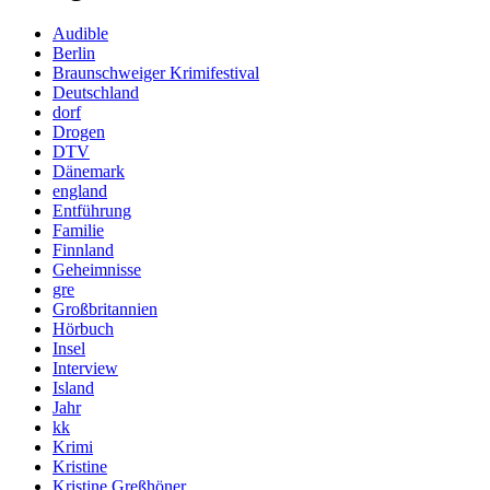
Audible
Berlin
Braunschweiger Krimifestival
Deutschland
dorf
Drogen
DTV
Dänemark
england
Entführung
Familie
Finnland
Geheimnisse
gre
Großbritannien
Hörbuch
Insel
Interview
Island
Jahr
kk
Krimi
Kristine
Kristine Greßhöner