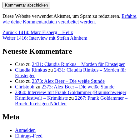
Diese Website verwendet Akismet, um Spam zu reduzieren.
Erfahre,
wie deine Kommentardaten verarbeitet werden.
Beitragsnavigation
Vorheriger
Zurück
1414: Marc Elsberg – Helix
Nächster
Beitrag:
Weiter
1416: Interview mit Stefan Ahnhem
Beitrag:
Neueste Kommentare
Caro
zu
2431: Claudia Rimkus – Morden für Einsteiger
Claudia Rimkus
zu
2431: Claudia Rimkus – Morden für
Einsteiger
Caro
zu
2373: Alex Beer – Die weiße Stunde
Christoph
zu
2373: Alex Beer – Die weiße Stunde
2364: Interview mit Frank Goldammer (Braunschweiger
Krimifestival) – Krimikiste
zu
2267: Frank Goldammer –
Bruch. In eisigen Nächten
Meta
Anmelden
Eintrags-Feed