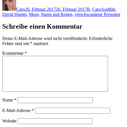
am
Caro
26. Februar 2017
26. Februar 2017
B
,
Caro
Audible
,
David Hunter
,
Moor
,
Sturm und Regen
,
verschwundene Personen
Schreibe einen Kommentar
Deine E-Mail-Adresse wird nicht veröffentlicht.
Erforderliche
Felder sind mit
*
markiert
Kommentar
*
Name
*
E-Mail-Adresse
*
Website