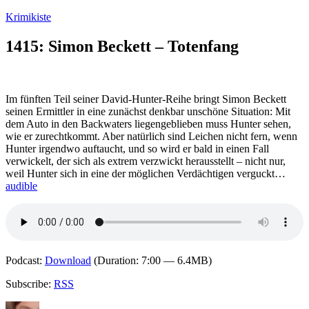
Zum
Krimikiste
Inhalt
springen
1415: Simon Beckett – Totenfang
Im fünften Teil seiner David-Hunter-Reihe bringt Simon Beckett
seinen Ermittler in eine zunächst denkbar unschöne Situation: Mit
dem Auto in den Backwaters liegengeblieben muss Hunter sehen,
wie er zurechtkommt. Aber natürlich sind Leichen nicht fern, wenn
Hunter irgendwo auftaucht, und so wird er bald in einen Fall
verwickelt, der sich als extrem verzwickt herausstellt – nicht nur,
weil Hunter sich in eine der möglichen Verdächtigen verguckt…
audible
Podcast:
Download
(Duration: 7:00 — 6.4MB)
Subscribe:
RSS
Autor
Veröffentlicht
Kategorien
Schlagwörter