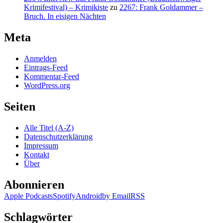
Krimifestival) – Krimikiste
zu
2267: Frank Goldammer –
Bruch. In eisigen Nächten
Meta
Anmelden
Eintrags-Feed
Kommentar-Feed
WordPress.org
Seiten
Alle Titel (A-Z)
Datenschutzerklärung
Impressum
Kontakt
Über
Abonnieren
Apple Podcasts
Spotify
Android
by Email
RSS
Schlagwörter