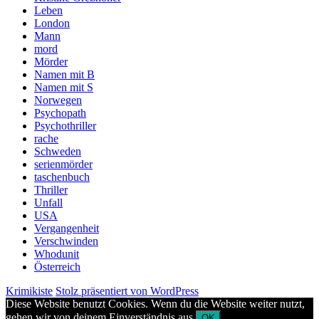
Leben
London
Mann
mord
Mörder
Namen mit B
Namen mit S
Norwegen
Psychopath
Psychothriller
rache
Schweden
serienmörder
taschenbuch
Thriller
Unfall
USA
Vergangenheit
Verschwinden
Whodunit
Österreich
Krimikiste
Stolz präsentiert von WordPress
Diese Website benutzt Cookies. Wenn du die Website weiter nutzt,
gehen wir von deinem Einverständnis aus.
OK