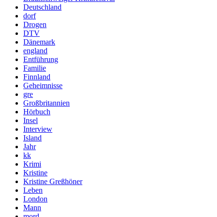
Deutschland
dorf
Drogen
DTV
Dänemark
england
Entführung
Familie
Finnland
Geheimnisse
gre
Großbritannien
Hörbuch
Insel
Interview
Island
Jahr
kk
Krimi
Kristine
Kristine Greßhöner
Leben
London
Mann
mord