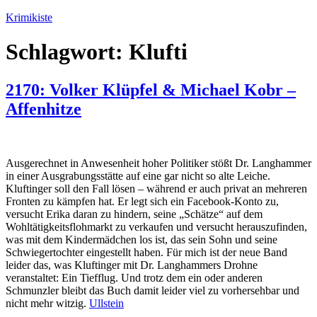
Zum
Krimikiste
Inhalt
springen
Schlagwort:
Klufti
2170: Volker Klüpfel & Michael Kobr –
Affenhitze
Ausgerechnet in Anwesenheit hoher Politiker stößt Dr. Langhammer
in einer Ausgrabungsstätte auf eine gar nicht so alte Leiche.
Kluftinger soll den Fall lösen – während er auch privat an mehreren
Fronten zu kämpfen hat. Er legt sich ein Facebook-Konto zu,
versucht Erika daran zu hindern, seine „Schätze“ auf dem
Wohltätigkeitsflohmarkt zu verkaufen und versucht herauszufinden,
was mit dem Kindermädchen los ist, das sein Sohn und seine
Schwiegertochter eingestellt haben. Für mich ist der neue Band
leider das, was Kluftinger mit Dr. Langhammers Drohne
veranstaltet: Ein Tiefflug. Und trotz dem ein oder anderen
Schmunzler bleibt das Buch damit leider viel zu vorhersehbar und
nicht mehr witzig.
Ullstein