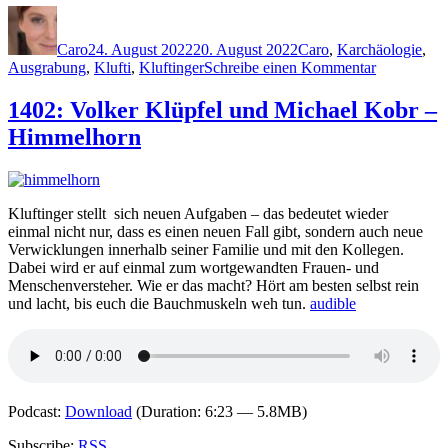
Autor
Veröffentlicht
Kategorien
Schlagwörter
am
Caro
24. August 2022
20. August 2022
Caro
,
K
archäologie
,
zu
Ausgrabung
,
Klufti
,
Kluftinger
Schreibe einen Kommentar
2170:
Volker
1402: Volker Klüpfel und Michael Kobr –
Klüpfel
Himmelhorn
&
Michael
Kobr
–
Affenhitze
Kluftinger stellt sich neuen Aufgaben – das bedeutet wieder
einmal nicht nur, dass es einen neuen Fall gibt, sondern auch neue
Verwicklungen innerhalb seiner Familie und mit den Kollegen.
Dabei wird er auf einmal zum wortgewandten Frauen- und
Menschenversteher. Wie er das macht? Hört am besten selbst rein
und lacht, bis euch die Bauchmuskeln weh tun.
audible
Podcast:
Download
(Duration: 6:23 — 5.8MB)
Subscribe:
RSS