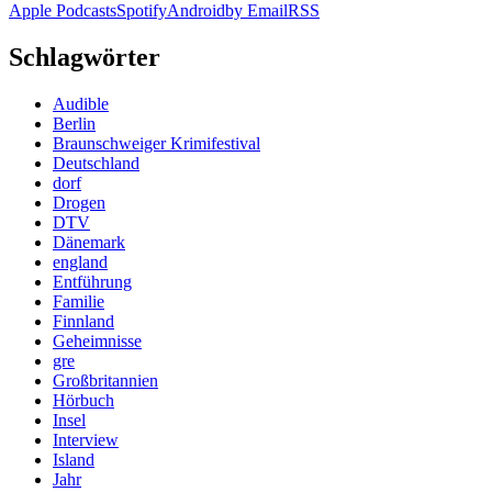
Apple Podcasts
Spotify
Android
by Email
RSS
Schlagwörter
Audible
Berlin
Braunschweiger Krimifestival
Deutschland
dorf
Drogen
DTV
Dänemark
england
Entführung
Familie
Finnland
Geheimnisse
gre
Großbritannien
Hörbuch
Insel
Interview
Island
Jahr