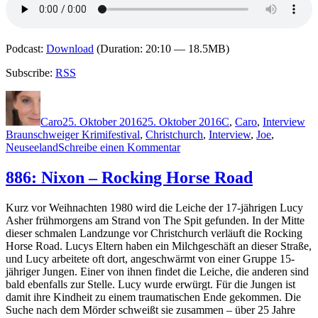
Podcast:
Download
(Duration: 20:10 — 18.5MB)
Subscribe:
RSS
Autor
Veröffentlicht
Kategorien
Sc
am
Caro
25. Oktober 2016
25. Oktober 2016
C
,
Caro
,
Interview
Braunschweiger Krimifestival
,
Christchurch
,
Interview
,
Joe
,
zu
Neuseeland
Schreibe einen Kommentar
1378:
Interview
886: Nixon – Rocking Horse Road
mit
Paul
Kurz vor Weihnachten 1980 wird die Leiche der 17-jährigen Lucy
Cleave
Asher frühmorgens am Strand von The Spit gefunden. In der Mitte
(Braunschweiger
dieser schmalen Landzunge vor Christchurch verläuft die Rocking
Krimifestival)
Horse Road. Lucys Eltern haben ein Milchgeschäft an dieser Straße,
und Lucy arbeitete oft dort, angeschwärmt von einer Gruppe 15-
jähriger Jungen. Einer von ihnen findet die Leiche, die anderen sind
bald ebenfalls zur Stelle. Lucy wurde erwürgt. Für die Jungen ist
damit ihre Kindheit zu einem traumatischen Ende gekommen. Die
Suche nach dem Mörder schweißt sie zusammen – über 25 Jahre