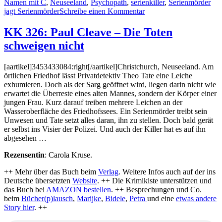
Namen mit C
,
Neuseeland
,
Psychopath
,
serienkiller
,
Serienmörder
zu
jagt Serienmörder
Schreibe einen Kommentar
KK
787:
KK 326: Paul Cleave – Die Toten
Paul
schweigen nicht
Cleave
–
Der
[aartikel]3453433084:right[/aartikel]Christchurch, Neuseeland. Am
siebte
örtlichen Friedhof lässt Privatdetektiv Theo Tate eine Leiche
Tod
exhumieren. Doch als der Sarg geöffnet wird, liegen darin nicht wie
(Audio)
erwartet die Überreste eines alten Mannes, sondern der Körper einer
jungen Frau. Kurz darauf treiben mehrere Leichen an der
Wasseroberfläche des Friedhofssees. Ein Serienmörder treibt sein
Unwesen und Tate setzt alles daran, ihn zu stellen. Doch bald gerät
er selbst ins Visier der Polizei. Und auch der Killer hat es auf ihn
abgesehen …
Rezensentin
: Carola Kruse.
++ Mehr über das Buch beim
Verlag
. Weitere Infos auch auf der ins
Deutsche übersetzten
Website
. ++ Die Krimikiste unterstützen und
das Buch bei
AMAZON bestellen
. ++ Besprechungen und Co.
beim
Bücher(p)lausch
,
Marijke
,
Bidele
,
Petra
und eine
etwas andere
Story hier
. ++