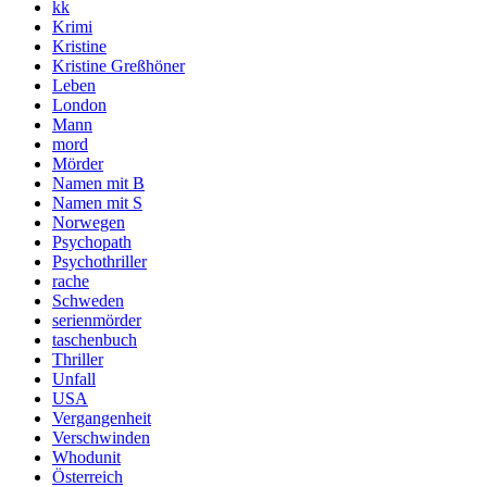
kk
Krimi
Kristine
Kristine Greßhöner
Leben
London
Mann
mord
Mörder
Namen mit B
Namen mit S
Norwegen
Psychopath
Psychothriller
rache
Schweden
serienmörder
taschenbuch
Thriller
Unfall
USA
Vergangenheit
Verschwinden
Whodunit
Österreich