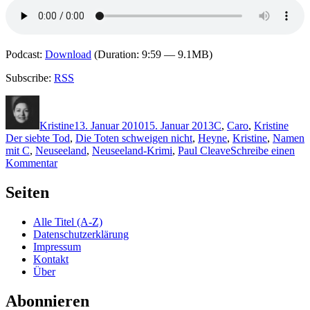
Podcast:
Download
(Duration: 9:59 — 9.1MB)
Subscribe:
RSS
Autor
Veröffentlicht
Kategorien
Schl
am
Kristine
13. Januar 2010
15. Januar 2013
C
,
Caro
,
Kristine
Der siebte Tod
,
Die Toten schweigen nicht
,
Heyne
,
Kristine
,
Namen
mit C
,
Neuseeland
,
Neuseeland-Krimi
,
Paul Cleave
Schreibe einen
zu
Kommentar
KK
326:
Seiten
Paul
Cleave
Alle Titel (A-Z)
–
Datenschutzerklärung
Die
Impressum
Toten
Kontakt
schweigen
Über
nicht
Abonnieren