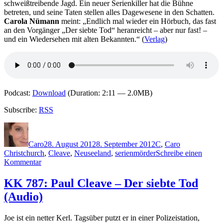
schweißtreibende Jagd. Ein neuer Serienkiller hat die Bühne
betreten, und seine Taten stellen alles Dagewesene in den Schatten.
Carola Nümann
meint: „Endlich mal wieder ein Hörbuch, das fast
an den Vorgänger „Der siebte Tod“ heranreicht – aber nur fast! –
und ein Wiedersehen mit alten Bekannten.“ (
Verlag
)
Podcast:
Download
(Duration: 2:11 — 2.0MB)
Subscribe:
RSS
Autor
Veröffentlicht
Kategorien
Schlagwörter
am
Caro
28. August 2012
8. September 2012
C
,
Caro
Christchurch
,
Cleave
,
Neuseeland
,
serienmörder
Schreibe einen
zu
Kommentar
KK
854:
KK 787: Paul Cleave – Der siebte Tod
Paul
(Audio)
Cleave
–
Die
Joe ist ein netter Kerl. Tagsüber putzt er in einer Polizeistation,