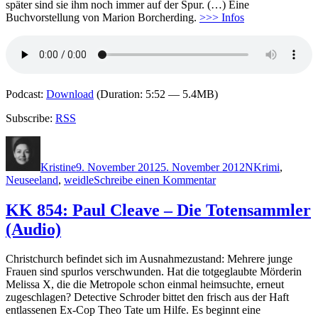
später sind sie ihm noch immer auf der Spur. (…) Eine
Buchvorstellung von Marion Borcherding.
>>> Infos
Podcast:
Download
(Duration: 5:52 — 5.4MB)
Subscribe:
RSS
Autor
Veröffentlicht
Kategorien
Schlagwörter
am
Kristine
9. November 2012
5. November 2012
N
Krimi
,
zu
Neuseeland
,
weidle
Schreibe einen Kommentar
886:
Nixon
KK 854: Paul Cleave – Die Totensammler
–
(Audio)
Rocking
Horse
Road
Christchurch befindet sich im Ausnahmezustand: Mehrere junge
Frauen sind spurlos verschwunden. Hat die totgeglaubte Mörderin
Melissa X, die die Metropole schon einmal heimsuchte, erneut
zugeschlagen? Detective Schroder bittet den frisch aus der Haft
entlassenen Ex-Cop Theo Tate um Hilfe. Es beginnt eine