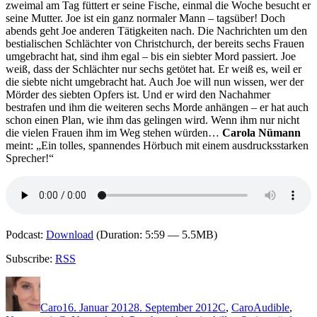
Totensammler
zweimal am Tag füttert er seine Fische, einmal die Woche besucht er
(Audio)
seine Mutter. Joe ist ein ganz normaler Mann – tagsüber! Doch
abends geht Joe anderen Tätigkeiten nach. Die Nachrichten um den
bestialischen Schlächter von Christchurch, der bereits sechs Frauen
umgebracht hat, sind ihm egal – bis ein siebter Mord passiert. Joe
weiß, dass der Schlächter nur sechs getötet hat. Er weiß es, weil er
die siebte nicht umgebracht hat. Auch Joe will nun wissen, wer der
Mörder des siebten Opfers ist. Und er wird den Nachahmer
bestrafen und ihm die weiteren sechs Morde anhängen – er hat auch
schon einen Plan, wie ihm das gelingen wird. Wenn ihm nur nicht
die vielen Frauen ihm im Weg stehen würden…
Carola Nümann
meint: „Ein tolles, spannendes Hörbuch mit einem ausdrucksstarken
Sprecher!“
Podcast:
Download
(Duration: 5:59 — 5.5MB)
Subscribe:
RSS
Autor
Veröffentlicht
Kategorien
Schlagwörter
am
Caro
16. Januar 2012
8. September 2012
C
,
Caro
Audible
,