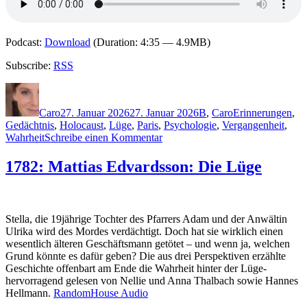
Podcast:
Download
(Duration: 4:35 — 4.9MB)
Subscribe:
RSS
Autor
Veröffentlicht
Kategorien
Schlagwörter
am
Caro
27. Januar 2026
27. Januar 2026
B
,
Caro
Erinnerungen
,
Gedächtnis
,
Holocaust
,
Lüge
,
Paris
,
Psychologie
,
Vergangenheit
,
zu
Wahrheit
Schreibe einen Kommentar
2450:
Matthew
1782: Mattias Edvardsson: Die Lüge
Blake
–
Sophie
L.
Stella, die 19jährige Tochter des Pfarrers Adam und der Anwältin
Ulrika wird des Mordes verdächtigt. Doch hat sie wirklich einen
wesentlich älteren Geschäftsmann getötet – und wenn ja, welchen
Grund könnte es dafür geben? Die aus drei Perspektiven erzählte
Geschichte offenbart am Ende die Wahrheit hinter der Lüge-
hervorragend gelesen von Nellie und Anna Thalbach sowie Hannes
Hellmann.
RandomHouse Audio