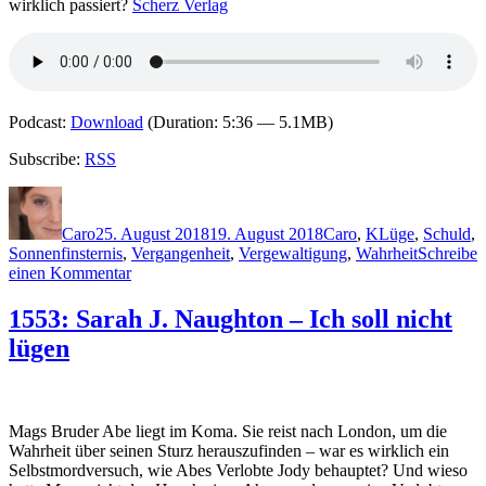
wirklich passiert?
Scherz Verlag
Podcast:
Download
(Duration: 5:36 — 5.1MB)
Subscribe:
RSS
Autor
Veröffentlicht
Kategorien
Schlagwörter
am
Caro
25. August 2018
19. August 2018
Caro
,
K
Lüge
,
Schuld
,
Sonnenfinsternis
,
Vergangenheit
,
Vergewaltigung
,
Wahrheit
Schreibe
zu
einen Kommentar
1637:
Erin
1553: Sarah J. Naughton – Ich soll nicht
Kelly
lügen
–
Vier
Zwei
Eins
Mags Bruder Abe liegt im Koma. Sie reist nach London, um die
Wahrheit über seinen Sturz herauszufinden – war es wirklich ein
Selbstmordversuch, wie Abes Verlobte Jody behauptet? Und wieso