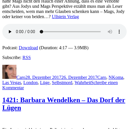
hatte Mags nicht den Hauch einer Ahnung, dass es eine Verlobte
gibt? Aus Jodys und Mags Perspektive erzählt muss man als Leser
entscheiden, wem man mehr Glauben schenken kann – Mags, Jody
oder keiner von beiden…?
Ullstein Verlag
Podcast:
Download
(Duration: 4:17 — 3.9MB)
Subscribe:
RSS
Autor
Veröffentlicht
Kategorien
Schlagwö
am
Caro
28. Dezember 2017
26. Dezember 2017
Caro
,
N
Koma
,
Las Vegas
,
London
,
Lüge
,
Selbstmord
,
Wahrheit
Schreibe einen
zu
Kommentar
1553:
Sarah
1421: Barbara Wendelken – Das Dorf der
J.
Lügen
Naughton
–
Ich
soll
nicht