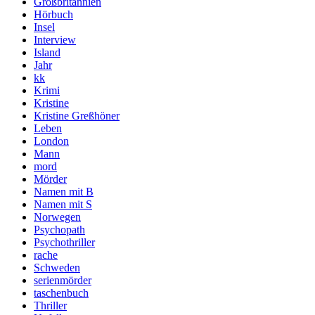
Großbritannien
Hörbuch
Insel
Interview
Island
Jahr
kk
Krimi
Kristine
Kristine Greßhöner
Leben
London
Mann
mord
Mörder
Namen mit B
Namen mit S
Norwegen
Psychopath
Psychothriller
rache
Schweden
serienmörder
taschenbuch
Thriller