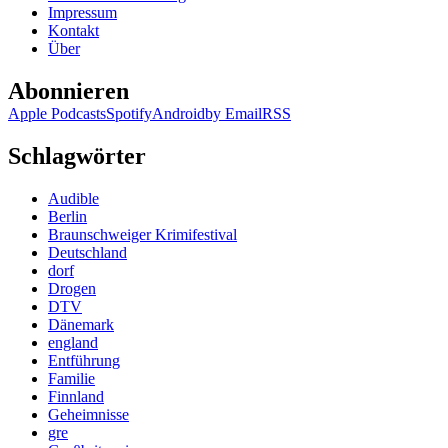
Impressum
der
Kontakt
Lügen
Über
Abonnieren
Apple Podcasts
Spotify
Android
by Email
RSS
Schlagwörter
Audible
Berlin
Braunschweiger Krimifestival
Deutschland
dorf
Drogen
DTV
Dänemark
england
Entführung
Familie
Finnland
Geheimnisse
gre