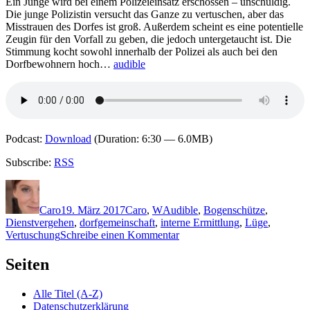
Ein Junge wird bei einem Polizeieinsatz erschossen – unschuldig.
lügen
Die junge Polizistin versucht das Ganze zu vertuschen, aber das
Misstrauen des Dorfes ist groß. Außerdem scheint es eine potentielle
Zeugin für den Vorfall zu geben, die jedoch untergetaucht ist. Die
Stimmung kocht sowohl innerhalb der Polizei als auch bei den
Dorfbewohnern hoch…
audible
Podcast:
Download
(Duration: 6:30 — 6.0MB)
Subscribe:
RSS
Autor
Veröffentlicht
Kategorien
Schlagwörter
am
Caro
19. März 2017
Caro
,
W
Audible
,
Bogenschütze
,
Dienstvergehen
,
dorfgemeinschaft
,
interne Ermittlung
,
Lüge
,
zu
Vertuschung
Schreibe einen Kommentar
1421:
Barbara
Seiten
Wendelken
–
Alle Titel (A-Z)
Das
Datenschutzerklärung
Dorf