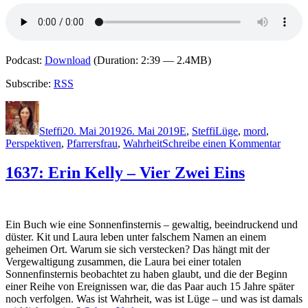
Podcast:
Download
(Duration: 2:39 — 2.4MB)
Subscribe:
RSS
Autor
Veröffentlicht
Kategorien
Schlagwörter
am
Steffi
20. Mai 2019
26. Mai 2019
E
,
Steffi
Lüge
,
mord
,
zu
Perspektiven
,
Pfarrersfrau
,
Wahrheit
Schreibe einen Kommentar
1782:
Mattia
1637: Erin Kelly – Vier Zwei Eins
Edvar
Die
Lüge
Ein Buch wie eine Sonnenfinsternis – gewaltig, beeindruckend und
düster. Kit und Laura leben unter falschem Namen an einem
geheimen Ort. Warum sie sich verstecken? Das hängt mit der
Vergewaltigung zusammen, die Laura bei einer totalen
Sonnenfinsternis beobachtet zu haben glaubt, und die der Beginn
einer Reihe von Ereignissen war, die das Paar auch 15 Jahre später
noch verfolgen. Was ist Wahrheit, was ist Lüge – und was ist damals