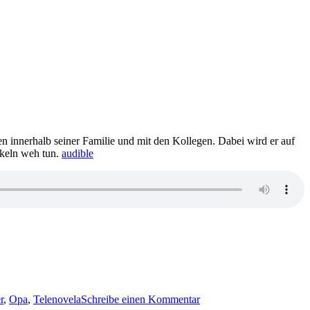
en innerhalb seiner Familie und mit den Kollegen. Dabei wird er auf
skeln weh tun.
audible
zu
1402:
r
,
Opa
,
Telenovela
Schreibe einen Kommentar
Volker