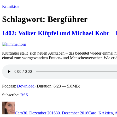
Zum
Krimikiste
Inhalt
springen
Schlagwort:
Bergführer
1402: Volker Klüpfel und Michael Kobr 
Kluftinger stellt sich neuen Aufgaben – das bedeutet wieder einmal n
einmal zum wortgewandten Frauen- und Menschenversteher. Wie er da
Podcast:
Download
(Duration: 6:23 — 5.8MB)
Subscribe:
RSS
Autor
Veröffentlicht
Kategorien
Schlagwö
am
Caro
30. Dezember 2016
30. Dezember 2016
Caro
,
K
Aktien
,
A