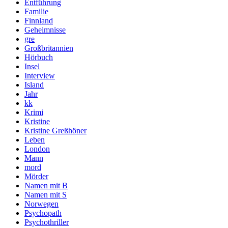
Entführung
Familie
Finnland
Geheimnisse
gre
Großbritannien
Hörbuch
Insel
Interview
Island
Jahr
kk
Krimi
Kristine
Kristine Greßhöner
Leben
London
Mann
mord
Mörder
Namen mit B
Namen mit S
Norwegen
Psychopath
Psychothriller