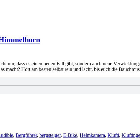
– Himmelhorn
icht nur, dass es einen neuen Fall gibt, sondern auch neue Verwicklung
s macht? Hört am besten selbst rein und lacht, bis euch die Bauchmu
rter
udible
,
Bergführer
,
bergsteiger
,
E-Bike
,
Helmkamera
,
Klufti
,
Kluftinge