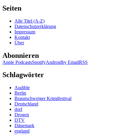
Seiten
Alle Titel (A-Z)
Datenschutzerklärung
Impressum
Kontakt
Über
Abonnieren
Apple Podcasts
Spotify
Android
by Email
RSS
Schlagwörter
Audible
Berlin
Braunschweiger Krimifestival
Deutschland
dorf
Drogen
DTV
Dänemark
england