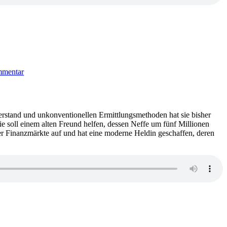
zu
KK
mmentar
822:
Marie
Hermanson
–
Himmelstal
erstand und unkonventionellen Ermittlungsmethoden hat sie bisher
(Audio)
ie soll einem alten Freund helfen, dessen Neffe um fünf Millionen
ser Finanzmärkte auf und hat eine moderne Heldin geschaffen, deren