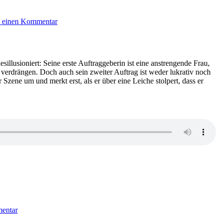
zu
KK
e einen Kommentar
740:
Ian
Hamilton
–
Die
illusioniert: Seine erste Auftraggeberin ist eine anstrengende Frau,
Wasserratte
 verdrängen. Doch auch sein zweiter Auftrag ist weder lukrativ noch
von
zene um und merkt erst, als er über eine Leiche stolpert, dass er
Wanchai
zu
KK
entar
431:
Sunil