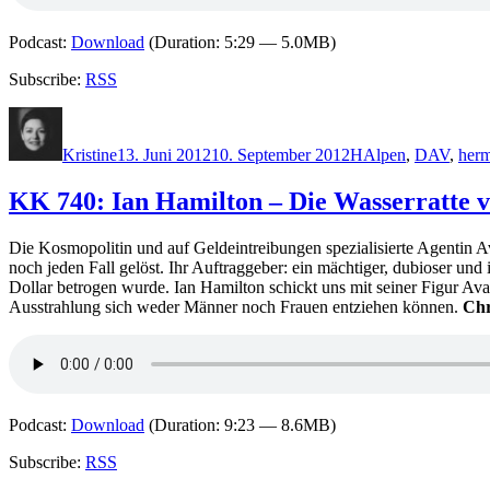
Podcast:
Download
(Duration: 5:29 — 5.0MB)
Subscribe:
RSS
Autor
Veröffentlicht
Kategorien
Schlagwörter
am
Kristine
13. Juni 2012
10. September 2012
H
Alpen
,
DAV
,
her
KK 740: Ian Hamilton – Die Wasserratte 
Die Kosmopolitin und auf Geldeintreibungen spezialisierte Agentin 
noch jeden Fall gelöst. Ihr Auftraggeber: ein mächtiger, dubioser un
Dollar betrogen wurde. Ian Hamilton schickt uns mit seiner Figur Av
Ausstrahlung sich weder Männer noch Frauen entziehen können.
Chr
Podcast:
Download
(Duration: 9:23 — 8.6MB)
Subscribe:
RSS