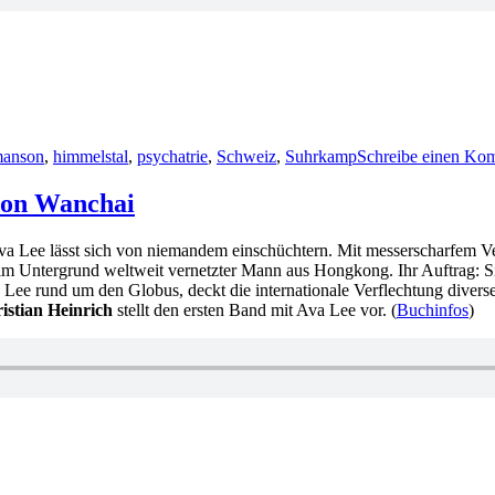
manson
,
himmelstal
,
psychatrie
,
Schweiz
,
Suhrkamp
Schreibe einen Ko
von Wanchai
Ava Lee lässt sich von niemandem einschüchtern. Mit messerscharfem V
d im Untergrund weltweit vernetzter Mann aus Hongkong. Ihr Auftrag: S
a Lee rund um den Globus, deckt die internationale Verflechtung diver
istian Heinrich
stellt den ersten Band mit Ava Lee vor. (
Buchinfos
)