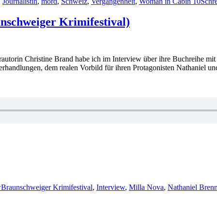
,
Journalistin
,
mord
,
Schweiz
,
Vergangenheit
,
Woman in Cabin 10
Schr
nschweiger Krimifestival)
erautorin Christine Brand habe ich im Interview über ihre Buchreihe 
erhandlungen, dem realen Vorbild für ihren Protagonisten Nathaniel un
Schlagwörter
w
Braunschweiger Krimifestival
,
Interview
,
Milla Nova
,
Nathaniel Brenn