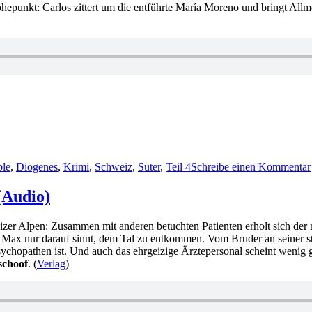
epunkt: Carlos zittert um die entführte María Moreno und bringt Allmen
ble
,
Diogenes
,
Krimi
,
Schweiz
,
Suter
,
Teil 4
Schreibe einen Kommentar
(Audio)
weizer Alpen: Zusammen mit anderen betuchten Patienten erholt sich de
ass Max nur darauf sinnt, dem Tal zu entkommen. Vom Bruder an seiner s
 Psychopathen ist. Und auch das ehrgeizige Ärztepersonal scheint wenig 
schoof
. (
Verlag
)