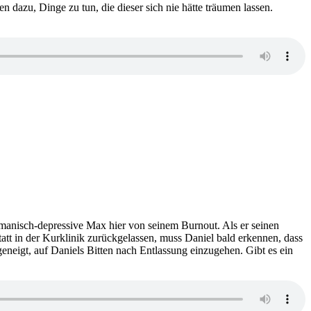
 dazu, Dinge zu tun, die dieser sich nie hätte träumen lassen.
zu
1069:
Martin
Suter
–
Allmen
und
r manisch-depressive Max hier von seinem Burnout. Als er seinen
die
tatt in der Kurklinik zurückgelassen, muss Daniel bald erkennen, dass
verschwundene
geneigt, auf Daniels Bitten nach Entlassung einzugehen. Gibt es ein
María