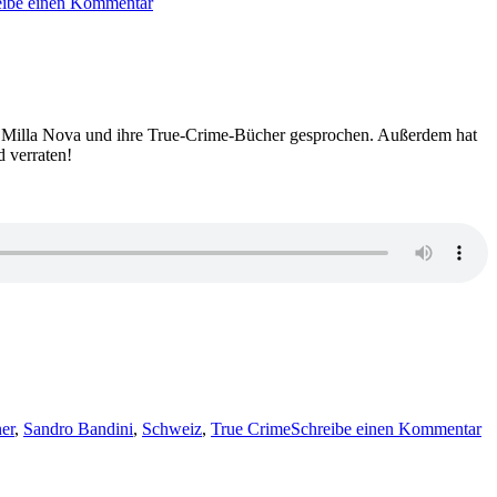
eibe einen Kommentar
Ruth
Ware
–
The
woman
in
suite
mit Milla Nova und ihre True-Crime-Bücher gesprochen. Außerdem hat
11
d verraten!
zu
22
er
,
Sandro Bandini
,
Schweiz
,
True Crime
Schreibe einen Kommentar
In
mi
Ch
B