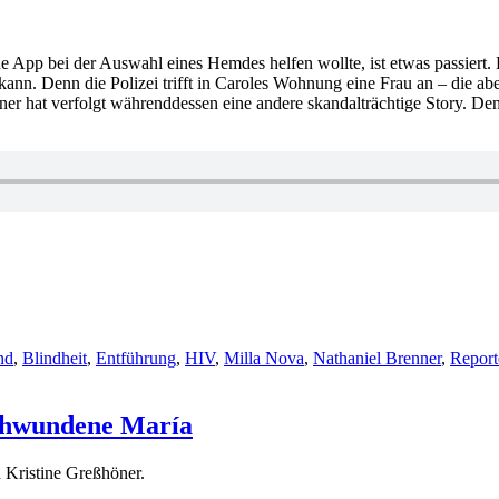
ne App bei der Auswahl eines Hemdes helfen wollte, ist etwas passiert. 
n kann. Denn die Polizei trifft in Caroles Wohnung eine Frau an – die ab
rtner hat verfolgt währenddessen eine andere skandalträchtige Story. De
nd
,
Blindheit
,
Entführung
,
HIV
,
Milla Nova
,
Nathaniel Brenner
,
Report
schwundene María
 Kristine Greßhöner.