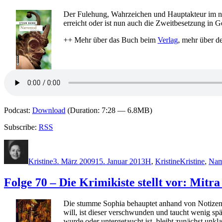
Der Fulehung, Wahrzeichen und Hauptakteur im närri
erreicht oder ist nun auch die Zweitbesetzung in G
++ Mehr über das Buch beim
Verlag
, mehr über d
Podcast:
Download
(Duration: 7:28 — 6.8MB)
Subscribe:
RSS
Autor
Veröffentlicht
Kategorien
Schlagwörter
am
Kristine
3. März 2009
15. Januar 2013
H
,
Kristine
Kristine
,
Nam
Folge 70 – Die Krimikiste stellt vor: Mit
Die stumme Sophia behauptet anhand von Notizen, 
will, ist dieser verschwunden und taucht wenig sp
wurde oder untergetaucht ist, bleibt zunächst unkla