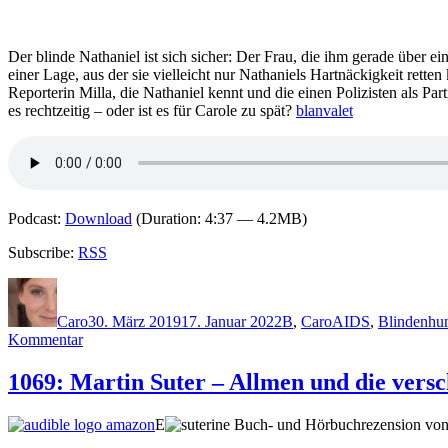
Der blinde Nathaniel ist sich sicher: Der Frau, die ihm gerade über ei
einer Lage, aus der sie vielleicht nur Nathaniels Hartnäckigkeit rette
Reporterin Milla, die Nathaniel kennt und die einen Polizisten als Pa
es rechtzeitig – oder ist es für Carole zu spät?
blanvalet
Podcast:
Download
(Duration: 4:37 — 4.2MB)
Subscribe:
RSS
Autor
Veröffentlicht
Kategorien
Schlagwörter
am
Caro
30. März 2019
17. Januar 2022
B
,
Caro
AIDS
,
Blindenhu
zu
Kommentar
1755:
Christine
1069: Martin Suter – Allmen und die ver
Brand
–
E
ine Buch- und Hörbuchrezension von
Blind