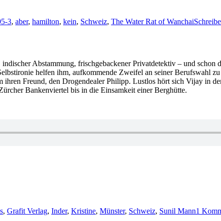
05-3
,
aber
,
hamilton
,
kein
,
Schweiz
,
The Water Rat of Wanchai
Schreib
t, indischer Abstammung, frischgebackener Privatdetektiv – und schon des
 Selbstironie helfen ihm, aufkommende Zweifel an seiner Berufswahl zu
en Freund, den Drogendealer Philipp. Lustlos hört sich Vijay in der S
Zürcher Bankenviertel bis in die Einsamkeit einer Berghütte.
ter
s
,
Grafit Verlag
,
Inder
,
Kristine
,
Münster
,
Schweiz
,
Sunil Mann
1 Komm