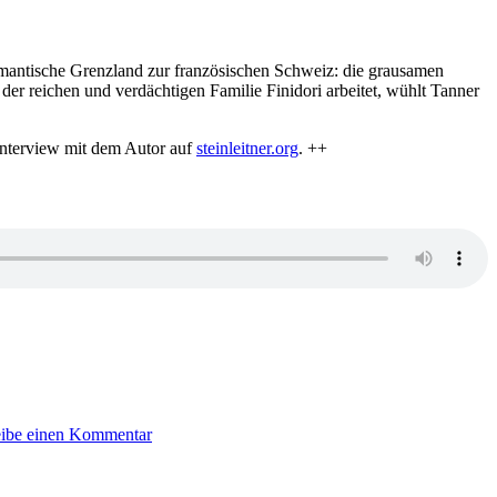
Mann
–
Fangschuss
antische Grenzland zur französischen Schweiz: die grausamen
r reichen und verdächtigen Familie Finidori arbeitet, wühlt Tanner
Interview mit dem Autor auf
steinleitner.org
. ++
zu
KK
eibe einen Kommentar
201:
Urs
Schaub
–