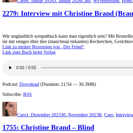
Caro
6. Januar 2026
3. Januar 2026
Caro
,
W
Fortsetzung
,
Hotel
2279: Interview mit Christine Brand (Brau
Wie unglaublich sympathisch kann man eigentlich sein? Mit Bestsell
sie mir einiges über ihre (manchmal riskanten) Recherchen, Gerichtsv
Link zu meiner Rezension von „Der Feind“
Link zum Buch beim Verlag
Podcast:
Download
(Duration: 21:54 — 30.3MB)
Subscribe:
RSS
Autor
Veröffentlicht
Kategorien
am
Caro
1. Dezember 2023
30. November 2023
B
,
Caro
,
Intervie
1755: Christine Brand – Blind