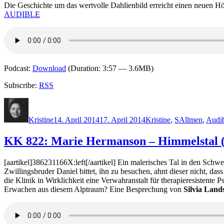
Die Geschichte um das wertvolle Dahlienbild erreicht einen neuen Höh
AUDIBLE
Podcast:
Download
(Duration: 3:57 — 3.6MB)
Subscribe:
RSS
Autor
Veröffentlicht
Kategorien
Schlagwörter
am
Kristine
14. April 2014
17. April 2014
Kristine
,
S
Allmen
,
Audi
KK 822: Marie Hermanson – Himmelstal 
[aartikel]386231166X:left[/aartikel] Ein malerisches Tal in den Sch
Zwillingsbruder Daniel bittet, ihn zu besuchen, ahnt dieser nicht, d
die Klinik in Wirklichkeit eine Verwahranstalt für therapieresistente
Erwachen aus diesem Alptraum? Eine Besprechung von
Silvia Land