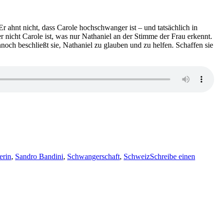
(B
Kr
Er ahnt nicht, dass Carole hochschwanger ist – und tatsächlich in
er nicht Carole ist, was nur Nathaniel an der Stimme der Frau erkennt.
nnoch beschließt sie, Nathaniel zu glauben und zu helfen. Schaffen sie
erin
,
Sandro Bandini
,
Schwangerschaft
,
Schweiz
Schreibe einen