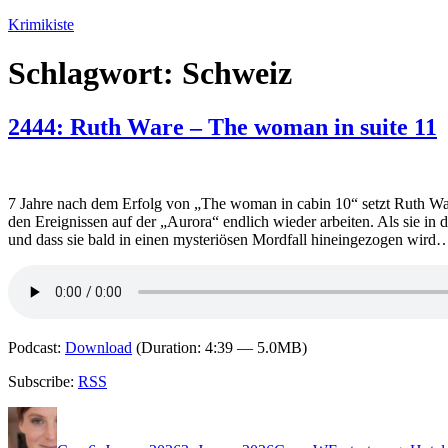
Zum
Krimikiste
Inhalt
springen
Schlagwort:
Schweiz
2444: Ruth Ware – The woman in suite 11
7 Jahre nach dem Erfolg von „The woman in cabin 10“ setzt Ruth Ware 
den Ereignissen auf der „Aurora“ endlich wieder arbeiten. Als sie in
und dass sie bald in einen mysteriösen Mordfall hineingezogen wir
Podcast:
Download
(Duration: 4:39 — 5.0MB)
Subscribe:
RSS
Autor
Veröffentlicht
Kategorien
Schlagwörter
am