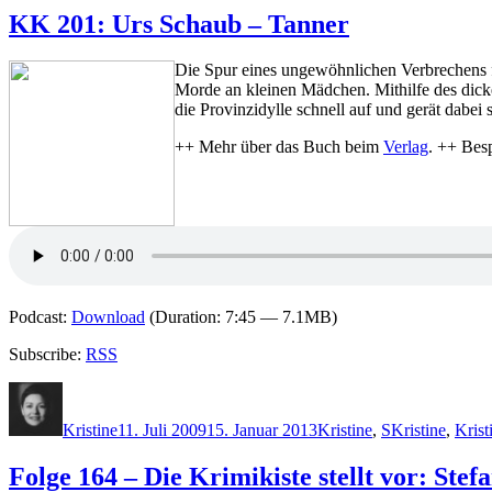
KK 201: Urs Schaub – Tanner
Die Spur eines ungewöhnlichen Verbrechens 
Morde an kleinen Mädchen. Mithilfe des dicke
die Provinzidylle schnell auf und gerät dabei 
++ Mehr über das Buch beim
Verlag
. ++ Bes
Podcast:
Download
(Duration: 7:45 — 7.1MB)
Subscribe:
RSS
Autor
Veröffentlicht
Kategorien
Schlagwörter
am
Kristine
11. Juli 2009
15. Januar 2013
Kristine
,
S
Kristine
,
Krist
Folge 164 – Die Krimikiste stellt vor: St