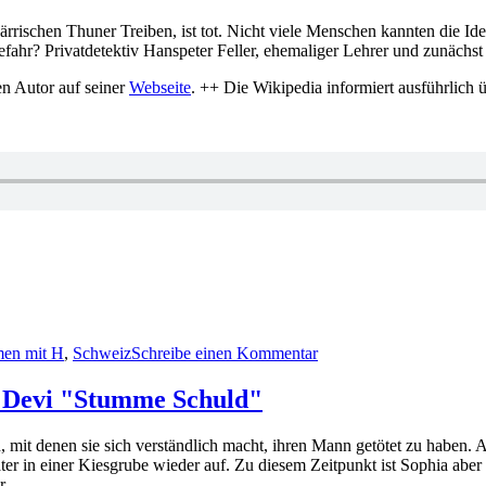
schen Thuner Treiben, ist tot. Nicht viele Menschen kannten die Identi
efahr? Privatdetektiv Hanspeter Feller, ehemaliger Lehrer und zunächst 
en Autor auf seiner
Webseite
. ++ Die Wikipedia informiert ausführlich 
zu
Folge
en mit H
,
Schweiz
Schreibe einen Kommentar
164
–
Die
ra Devi "Stumme Schuld"
Krimikiste
stellt
mit denen sie sich verständlich macht, ihren Mann getötet zu haben. A
vor:
äter in einer Kiesgrube wieder auf. Zu diesem Zeitpunkt ist Sophia abe
Stefan
r.