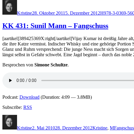
Autor
Veröffentlicht
Kategorien
Schlagwörter
am
Kristine
28. Oktober 2011
5. Dezember 2012
H
978-3-0369-56
KK 431: Sunil Mann – Fangschuss
[aartikel]389425369X:right[/aartikel]Vijay Kumar ist dreißig Jahre al
die ihre Katze vermisst. Indischer Whisky und eine gehörige Portion
Glanz und Ruhm versprechend: Die junge Ness macht sich Sorgen um ihr
längst selbst in Gefahr schwebt. Eine Jagd beginnt – durch das noble 
Besprochen von
Simone Schultze
.
Podcast:
Download
(Duration: 4:09 — 3.8MB)
Subscribe:
RSS
Autor
Veröffentlicht
Kategorien
Schlagwör
am
Kristine
2. Mai 2010
28. Dezember 2012
Kristine
,
M
Fangschus