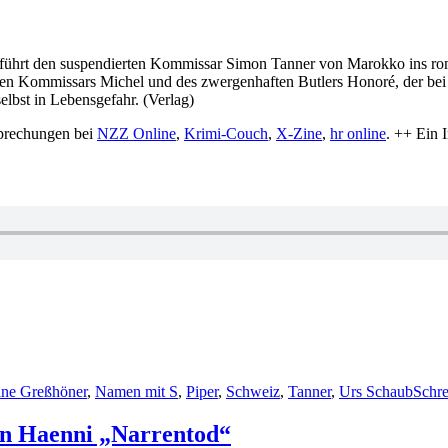
führt den suspendierten Kommissar Simon Tanner von Marokko ins rom
n Kommissars Michel und des zwergenhaften Butlers Honoré, der bei de
selbst in Lebensgefahr. (Verlag)
prechungen bei
NZZ Online
,
Krimi-Couch
,
X-Zine
,
hr online
. ++ Ein 
ine Greßhöner
,
Namen mit S
,
Piper
,
Schweiz
,
Tanner
,
Urs Schaub
Schr
efan Haenni „Narrentod“