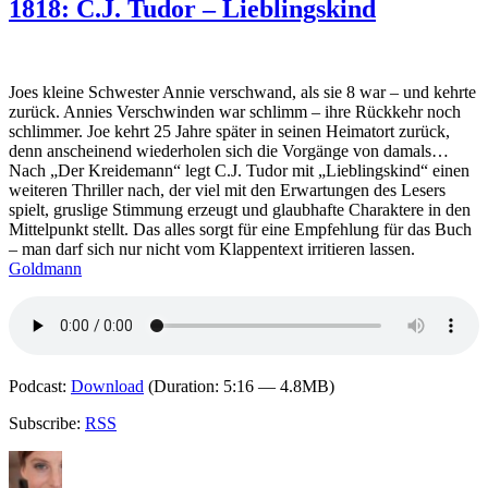
Andrea
1818: C.J. Tudor – Lieblingskind
Bartz
–
Flashback.
Was
Joes kleine Schwester Annie verschwand, als sie 8 war – und kehrte
hast
zurück. Annies Verschwinden war schlimm – ihre Rückkehr noch
du
schlimmer. Joe kehrt 25 Jahre später in seinen Heimatort zurück,
damals
denn anscheinend wiederholen sich die Vorgänge von damals…
getan?
Nach „Der Kreidemann“ legt C.J. Tudor mit „Lieblingskind“ einen
weiteren Thriller nach, der viel mit den Erwartungen des Lesers
spielt, gruslige Stimmung erzeugt und glaubhafte Charaktere in den
Mittelpunkt stellt. Das alles sorgt für eine Empfehlung für das Buch
– man darf sich nur nicht vom Klappentext irritieren lassen.
Goldmann
Podcast:
Download
(Duration: 5:16 — 4.8MB)
Subscribe:
RSS
Autor
Veröffentlicht
Kategorien
Schlagwörter
am