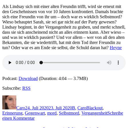
dunkler
Ort
Als Lindsay sich mit einer alten Freundin trifft, wird sie erneut mit
den Geschehnissen von vor 10 Jahren konfrontiert. Damals brachte
sich eine Freundin von ihr um – doch war es wirklich Selbstmord?
Wieso behauptet Sarah, sie sei gar nicht auf der Party gewesen?
Lindsay beginnt, in der Vergangenheit zu graben, und merkt schnell,
dass sie sich anscheinend nicht an alles erinnern kann. Aber wieso –
und was ist wirklich passiert? Und vor allem – wer von all den alten
Bekannten, die sie wiedertrifft, hat mit dem Tod ihrer Freundin zu
tun? Oder war es am Ende sie selbst, die Schuld daran hat?
Heyne
Podcast:
Download
(Duration: 4:04 — 3.7MB)
Subscribe:
RSS
Autor
Veröffentlicht
Kategorien
Schlagwörter
am
Caro
24. Juli 2020
23. Juli 2020
B
,
Caro
Blackout
,
Erinnerung
,
Gegenwart
,
mord
,
Selbstmord
,
Vergangenheit
Schreibe
zu
einen Kommentar
2014: