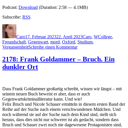
Podcast:
Download
(Duration: 2:58 — 4.1MB)
Subscribe:
RSS
Autor
Veröffentlicht
Kategorien
Schlagwörter
am
Caro
17. Februar 2023
22. April 2023
Caro
,
W
College
,
Freundschaft
,
Gegenwart
,
mord
,
Oxford
,
Studium
,
zu
Vergangenheit
Schreibe einen Kommentar
2215:
Ruth
2178: Frank Goldammer – Bruch. Ein
Ware
dunkler Ort
–
Das
College
Dass Frank Goldammer großartig schreibt, wissen wir längst – mit
seinem neuen Buch beweist er aber, dass er auch
Gegenwartskriminalliteratur kann. Und wie!
Felix Bruch und Nicole Schauer ermitteln in diesem ersten Band der
Reihe auf der Suche nach einem verschwundenen Mädchen. Und
noch während sie auf der Suche nach dem Kind sind, stellt sich
heraus, dass dies nicht nur schwerer ist als gedacht, sondern dass
Bruch und Schauer zwei noch nie dagewesene Protagonisten sind,