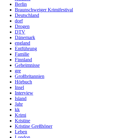
Berlin
Braunschweiger Krimifestival
Deutschland
dorf
Drogen
DTV
Dänemark
england
Entführung
Familie
Finnland
Geheimnisse
gre
Großbritannien
Hörbuch
Insel
Interview
Island
Jahr
kk
Krimi
Kristine
Kristine Greßhöner
Leben
London