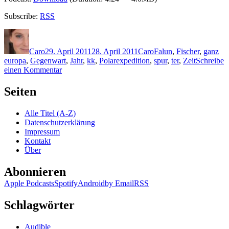
Subscribe:
RSS
Autor
Veröffentlicht
Kategorien
Schlagwörter
am
Caro
29. April 2011
28. April 2011
Caro
Falun
,
Fischer
,
ganz
europa
,
Gegenwart
,
Jahr
,
kk
,
Polarexpedition
,
spur
,
ter
,
Zeit
Schreibe
zu
einen Kommentar
KK
664:
Seiten
Jan
Wallentin
Alle Titel (A-Z)
–
Datenschutzerklärung
Strindbergs
Impressum
Stern
Kontakt
Über
Abonnieren
Apple Podcasts
Spotify
Android
by Email
RSS
Schlagwörter
Audible