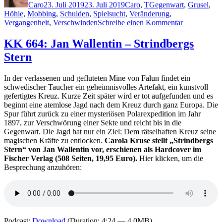
Caro
23. Juli 2019
23. Juli 2019
Caro
,
T
Gegenwart
,
Grusel
,
Höhle
,
Mobbing
,
Schulden
,
Spielsucht
,
Veränderung
,
zu
Vergangenheit
,
Verschwinden
Schreibe einen Kommentar
1818:
C.J.
KK 664: Jan Wallentin – Strindbergs
Tudor
Stern
–
Lieblingski
In der verlassenen und gefluteten Mine von Falun findet ein
schwedischer Taucher ein geheimnisvolles Artefakt, ein kunstvoll
gefertigtes Kreuz. Kurze Zeit später wird er tot aufgefunden und es
beginnt eine atemlose Jagd nach dem Kreuz durch ganz Europa. Die
Spur führt zurück zu einer mysteriösen Polarexpedition im Jahr
1897, zur Verschwörung einer Sekte und reicht bis in die
Gegenwart. Die Jagd hat nur ein Ziel: Dem rätselhaften Kreuz seine
magischen Kräfte zu entlocken.
Carola Kruse stellt „Strindbergs
Stern“ von Jan Wallentin vor, erschienen als Hardcover im
Fischer Verlag (508 Seiten, 19,95 Euro).
Hier klicken, um die
Besprechung anzuhören:
Podcast:
Download
(Duration: 4:24 — 4.0MB)