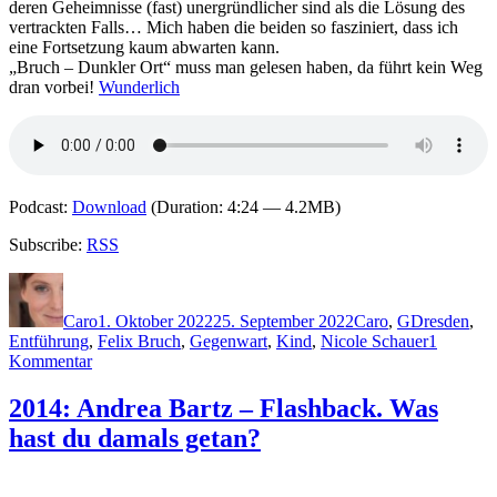
deren Geheimnisse (fast) unergründlicher sind als die Lösung des
vertrackten Falls… Mich haben die beiden so fasziniert, dass ich
eine Fortsetzung kaum abwarten kann.
„Bruch – Dunkler Ort“ muss man gelesen haben, da führt kein Weg
dran vorbei!
Wunderlich
Podcast:
Download
(Duration: 4:24 — 4.2MB)
Subscribe:
RSS
Autor
Veröffentlicht
Kategorien
Schlagwörte
am
Caro
1. Oktober 2022
25. September 2022
Caro
,
G
Dresden
,
Entführung
,
Felix Bruch
,
Gegenwart
,
Kind
,
Nicole Schauer
1
zu
Kommentar
2178:
Frank
2014: Andrea Bartz – Flashback. Was
Goldammer
hast du damals getan?
–
Bruch.
Ein