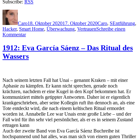
Subscribe:
RSS
Autor
Veröffentlicht
Kategorien
Schlagwörter
am
Caro
18. Oktober 2020
17. Oktober 2020
Caro
,
S
Entführung
,
Hacker
,
Smart Home
,
Überwachung
,
Vertrauen
Schreibe einen
zu
Kommentar
2024:
Arno
1912: Eva García Sáenz – Das Ritual des
Strobel
Wassers
–
Die
App
Nach seinem letzten Fall hat Unai – genannt Kraken – mit einer
Aphasie zu kämpfen. Er kann nicht sprechen, gerade noch
krächzen, nachdem er eine Kugel in den Kopf bekommen hat. Er
kommuniziert mittels getippter Antworten. Daher ist er eigentlich
krankgeschrieben, aber seine Kollegin ruft ihn dennoch an, als eine
Tote entdeckt wird, die nach einem keltischen Ritual ermordet
worden ist. Annabelle Lee war Unais erste große Liebe – und der
Fall wird für ihn sehr viel persönlicher, als er es in seinem Zustand
ertragen kann
Auch der zweite Band von Eva García Sáenz Buchreihe ist
hochspannend und hat alles, was man sich von einem guten Thriller