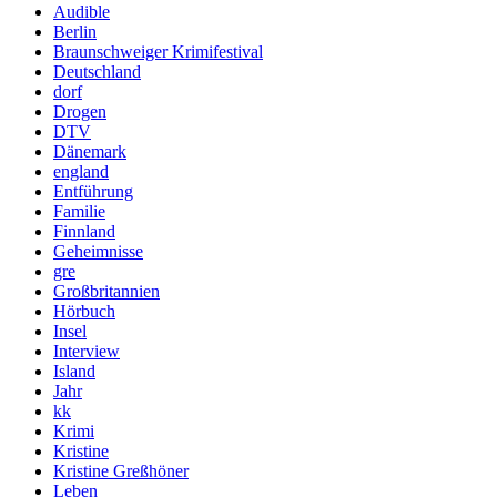
Audible
Berlin
Braunschweiger Krimifestival
Deutschland
dorf
Drogen
DTV
Dänemark
england
Entführung
Familie
Finnland
Geheimnisse
gre
Großbritannien
Hörbuch
Insel
Interview
Island
Jahr
kk
Krimi
Kristine
Kristine Greßhöner
Leben