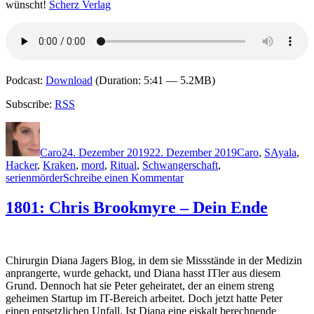
wünscht!
Scherz Verlag
Podcast:
Download
(Duration: 5:41 — 5.2MB)
Subscribe:
RSS
Autor
Veröffentlicht
Kategorien
Schlagwör
am
Caro
24. Dezember 2019
22. Dezember 2019
Caro
,
S
Ayala
,
Hacker
,
Kraken
,
mord
,
Ritual
,
Schwangerschaft
,
zu
serienmörder
Schreibe einen Kommentar
1912:
Eva
1801: Chris Brookmyre – Dein Ende
García
Sáenz
–
Das
Chirurgin Diana Jagers Blog, in dem sie Missstände in der Medizin
Ritual
anprangerte, wurde gehackt, und Diana hasst ITler aus diesem
des
Grund. Dennoch hat sie Peter geheiratet, der an einem streng
Wassers
geheimen Startup im IT-Bereich arbeitet. Doch jetzt hatte Peter
einen entsetzlichen Unfall. Ist Diana eine eiskalt berechnende