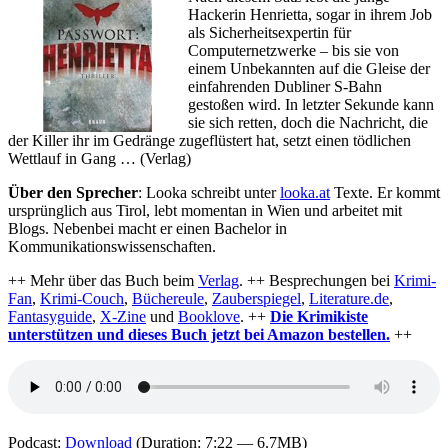
Hackerin Henrietta, sogar in ihrem Job
als Sicherheitsexpertin für
Computernetzwerke – bis sie von
einem Unbekannten auf die Gleise der
einfahrenden Dubliner S-Bahn
gestoßen wird. In letzter Sekunde kann
sie sich retten, doch die Nachricht, die
der Killer ihr im Gedränge zugeflüstert hat, setzt einen tödlichen
Wettlauf in Gang … (Verlag)
Über den Sprecher
: Looka schreibt unter
looka.at
Texte. Er kommt
ursprünglich aus Tirol, lebt momentan in Wien und arbeitet mit
Blogs. Nebenbei macht er einen Bachelor in
Kommunikationswissenschaften.
++ Mehr über das Buch beim
Verlag
. ++ Besprechungen bei
Krimi-
Fan
,
Krimi-Couch
,
Büchereule
,
Zauberspiegel
,
Literature.de
,
Fantasyguide
,
X-Zine
und
Booklove
. ++
Die Krimikiste
unterstützen und dieses Buch jetzt bei Amazon bestellen.
++
Podcast:
Download
(Duration: 7:22 — 6.7MB)