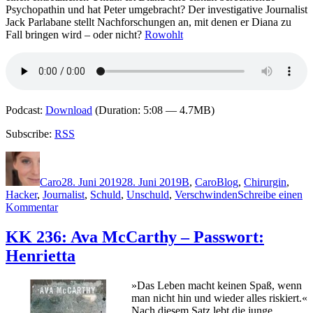
Psychopathin und hat Peter umgebracht? Der investigative Journalist
Jack Parlabane stellt Nachforschungen an, mit denen er Diana zu
Fall bringen wird – oder nicht?
Rowohlt
Podcast:
Download
(Duration: 5:08 — 4.7MB)
Subscribe:
RSS
Autor
Veröffentlicht
Kategorien
Schlagwörter
am
Caro
28. Juni 2019
28. Juni 2019
B
,
Caro
Blog
,
Chirurgin
,
Hacker
,
Journalist
,
Schuld
,
Unschuld
,
Verschwinden
Schreibe einen
zu
Kommentar
1801:
Chris
KK 236: Ava McCarthy – Passwort:
Brookmyre
Henrietta
–
Dein
Ende
»Das Leben macht keinen Spaß, wenn
man nicht hin und wieder alles riskiert.«
Nach diesem Satz lebt die junge