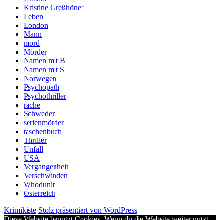
Kristine Greßhöner
Leben
London
Mann
mord
Mörder
Namen mit B
Namen mit S
Norwegen
Psychopath
Psychothriller
rache
Schweden
serienmörder
taschenbuch
Thriller
Unfall
USA
Vergangenheit
Verschwinden
Whodunit
Österreich
Krimikiste
Stolz präsentiert von WordPress
Diese Website benutzt Cookies. Wenn du die Website weiter nutzt,