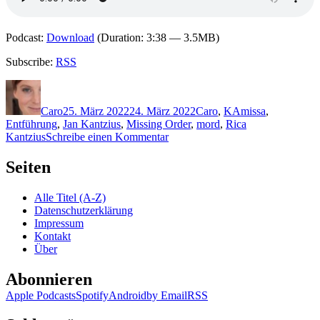
Podcast:
Download
(Duration: 3:38 — 3.5MB)
Subscribe:
RSS
Autor
Veröffentlicht
Kategorien
Schlagwörter
am
Caro
25. März 2022
24. März 2022
Caro
,
K
Amissa
,
Entführung
,
Jan Kantzius
,
Missing Order
,
mord
,
Rica
zu
Kantzius
Schreibe einen Kommentar
2143:
Frank
Seiten
Kodiak
–
Alle Titel (A-Z)
Amissa.
Datenschutzerklärung
Die
Impressum
Vermissten
Kontakt
Über
Abonnieren
Apple Podcasts
Spotify
Android
by Email
RSS