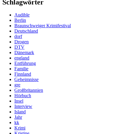
Schlagwörter
Audible
Berlin
Braunschweiger Krimifestival
Deutschland
dorf
Drogen
DTV
Dänemark
england
Entführung
Familie
Finnland
Geheimnisse
gre
Großbritannien
Hörbuch
Insel
Interview
Island
Jahr
kk
Krimi
Kristine