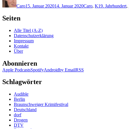
am
Caro
15. Januar 2020
14. Januar 2020
Caro
,
K
19. Jahrhundert
,
Seiten
Alle Titel (A-Z)
Datenschutzerklärung
Impressum
Kontakt
Über
Abonnieren
Apple Podcasts
Spotify
Android
by Email
RSS
Schlagwörter
Audible
Berlin
Braunschweiger Krimifestival
Deutschland
dorf
Drogen
DTV