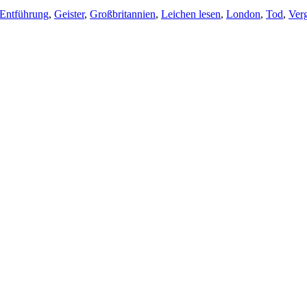
Entführung
,
Geister
,
Großbritannien
,
Leichen lesen
,
London
,
Tod
,
Ver