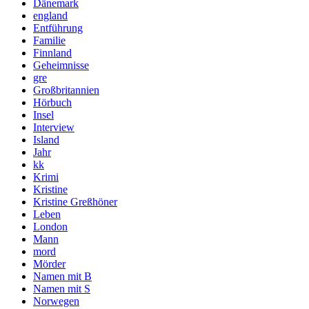
Dänemark
england
Entführung
Familie
Finnland
Geheimnisse
gre
Großbritannien
Hörbuch
Insel
Interview
Island
Jahr
kk
Krimi
Kristine
Kristine Greßhöner
Leben
London
Mann
mord
Mörder
Namen mit B
Namen mit S
Norwegen