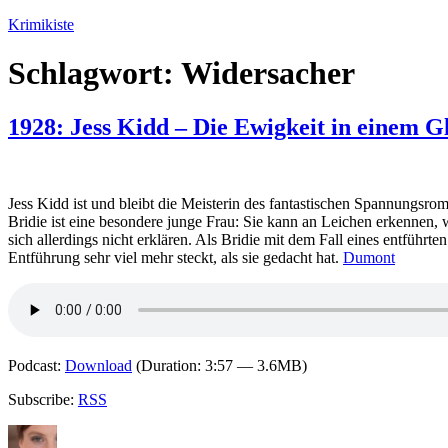
Zum
Krimikiste
Inhalt
springen
Schlagwort:
Widersacher
1928: Jess Kidd – Die Ewigkeit in einem G
Jess Kidd ist und bleibt die Meisterin des fantastischen Spannungsr
Bridie ist eine besondere junge Frau: Sie kann an Leichen erkennen, w
sich allerdings nicht erklären. Als Bridie mit dem Fall eines entführt
Entführung sehr viel mehr steckt, als sie gedacht hat.
Dumont
Podcast:
Download
(Duration: 3:57 — 3.6MB)
Subscribe:
RSS
Autor
Veröffentlicht
Kategorien
Schlagwörter