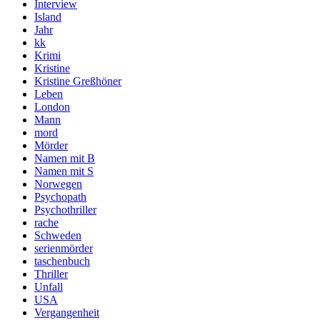
Interview
Island
Jahr
kk
Krimi
Kristine
Kristine Greßhöner
Leben
London
Mann
mord
Mörder
Namen mit B
Namen mit S
Norwegen
Psychopath
Psychothriller
rache
Schweden
serienmörder
taschenbuch
Thriller
Unfall
USA
Vergangenheit