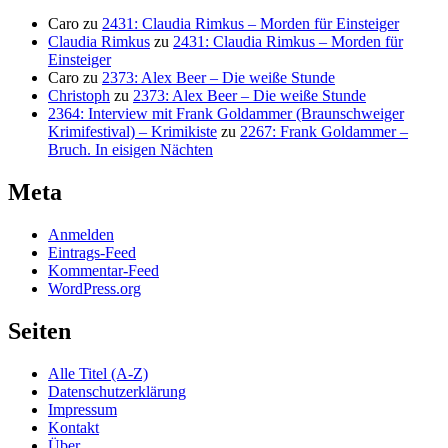
Caro
zu
2431: Claudia Rimkus – Morden für Einsteiger
Claudia Rimkus
zu
2431: Claudia Rimkus – Morden für
Einsteiger
Caro
zu
2373: Alex Beer – Die weiße Stunde
Christoph
zu
2373: Alex Beer – Die weiße Stunde
2364: Interview mit Frank Goldammer (Braunschweiger
Krimifestival) – Krimikiste
zu
2267: Frank Goldammer –
Bruch. In eisigen Nächten
Meta
Anmelden
Eintrags-Feed
Kommentar-Feed
WordPress.org
Seiten
Alle Titel (A-Z)
Datenschutzerklärung
Impressum
Kontakt
Über