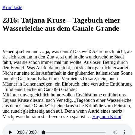
Zum
Krimikiste
Inhalt
springen
2316: Tatjana Kruse – Tagebuch einer
Wasserleiche aus dem Canale Grande
Venedig sehen und … ja, was dann? Das weiß Astrid noch nicht, als
sie sich spontan in den Zug setzt und in die wunderschöne Stadt
fährt, was sie schon immer mal tun wollte. Auslöser: Betrug durch
den Freund! Was Astrid dann erlebt, hat sie aber gar nicht erwartet.
Nicht nur eine toller Aufenthalt in der glühenden italienischen Sonne
und die Gastfreundschaft ihres Vermieters Cesare, nein, auch
Männer in Leinenanzügen, ein Einbruch, eine versuchte Entführung
– und eine Leiche im Canal(e) Grande!
Mit ihrer unvergleichlich humorvollen Erzählstimme entführt uns
Tatjana Kruse diesmal nach Venedig. „Tagebuch einer Wasserleiche
aus dem Canale Grande“ ist eine krus´sche Krimödie vom Feinsten,
und rüttelt gleichzeitig auch auf. Denn wenn Astrid eines merkt:
Mach, was du träumst – bevor es zu spät ist …
Haymon Krimi