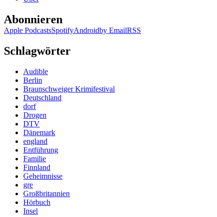
Abonnieren
Apple Podcasts
Spotify
Android
by Email
RSS
Schlagwörter
Audible
Berlin
Braunschweiger Krimifestival
Deutschland
dorf
Drogen
DTV
Dänemark
england
Entführung
Familie
Finnland
Geheimnisse
gre
Großbritannien
Hörbuch
Insel