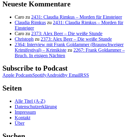
Neueste Kommentare
Caro
zu
2431: Claudia Rimkus – Morden für Einsteiger
Claudia Rimkus
zu
2431: Claudia Rimkus – Morden für
Einsteiger
Caro
zu
2373: Alex Beer – Die weiße Stunde
Christoph
zu
2373: Alex Beer – Die weiße Stunde
2364: Interview mit Frank Goldammer (Braunschweiger
Krimifestival) – Krimikiste
zu
2267: Frank Goldammer –
Bruch. In eisigen Nächten
Subscribe to Podcast
Apple Podcasts
Spotify
Android
by Email
RSS
Seiten
Alle Titel (A-Z)
Datenschutzerklärung
Impressum
Kontakt
Über
Suchen