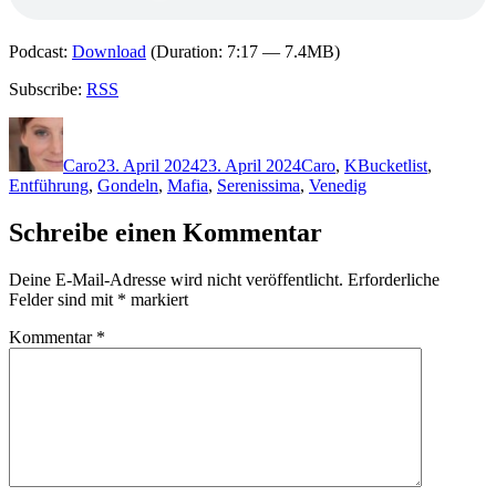
Podcast:
Download
(Duration: 7:17 — 7.4MB)
Subscribe:
RSS
Autor
Veröffentlicht
Kategorien
Schlagwörter
am
Caro
23. April 2024
23. April 2024
Caro
,
K
Bucketlist
,
Entführung
,
Gondeln
,
Mafia
,
Serenissima
,
Venedig
Schreibe einen Kommentar
Deine E-Mail-Adresse wird nicht veröffentlicht.
Erforderliche
Felder sind mit
*
markiert
Kommentar
*