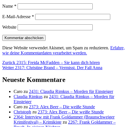
Name
*
E-Mail-Adresse
*
Website
Diese Website verwendet Akismet, um Spam zu reduzieren.
Erfahre,
wie deine Kommentardaten verarbeitet werden.
Beitragsnavigation
Vorheriger
Zurück
2315: Freida McFadden – Sie kann dich hören
Nächster
Beitrag:
Weiter
2317: Christine Brand – Vermisst. Der Fall Anna
Beitrag:
Neueste Kommentare
Caro
zu
2431: Claudia Rimkus – Morden für Einsteiger
Claudia Rimkus
zu
2431: Claudia Rimkus – Morden für
Einsteiger
Caro
zu
2373: Alex Beer – Die weiße Stunde
Christoph
zu
2373: Alex Beer – Die weiße Stunde
2364: Interview mit Frank Goldammer (Braunschweiger
Krimifestival) – Krimikiste
zu
2267: Frank Goldammer –