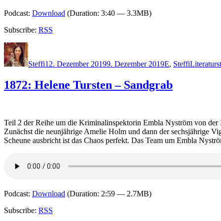
Podcast:
Download
(Duration: 3:40 — 3.3MB)
Subscribe:
RSS
Autor
Veröffentlicht
Kategorien
Schlagwör
am
Steffi
12. Dezember 2019
9. Dezember 2019
E
,
Steffi
Literatur
1872: Helene Tursten – Sandgrab
Teil 2 der Reihe um die Kriminalinspektorin Embla Nyström von der 
Zunächst die neunjährige Amelie Holm und dann der sechsjährige Vigg
Scheune ausbricht ist das Chaos perfekt. Das Team um Embla Nyström
Podcast:
Download
(Duration: 2:59 — 2.7MB)
Subscribe:
RSS