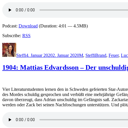
Podcast:
Download
(Duration: 4:01 — 4.5MB)
Subscribe:
RSS
Autor
Veröffentlicht
Kategorien
Schlagwörter
am
Steffi
4. Januar 2020
2. Januar 2020
M
,
Steffi
Brand
,
Feuer
,
Luc
1904: Mattias Edvardsson – Der unschuld
Vier Literaturstudenten lernen den in Schweden gefeierten Star-Aut
des Mordes schuldig gesprochen und verbüßt eine mehrjährige Gefängn
davon überzeugt, dass Adrian unschuldig im Gefängnis saß. Zackarias
werden oder Zack bei seinen Nachfoschungen unterstützen. Und plöt