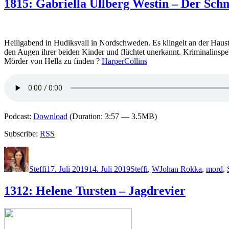
1815: Gabriella Ullberg Westin – Der Schm
Heiligabend in Hudiksvall in Nordschweden. Es klingelt an der Haust
den Augen ihrer beiden Kinder und flüchtet unerkannt. Kriminalinsp
Mörder von Hella zu finden ?
HarperCollins
Podcast:
Download
(Duration: 3:57 — 3.5MB)
Subscribe:
RSS
Autor
Veröffentlicht
Kategorien
Schlagwörter
am
Steffi
17. Juli 2019
14. Juli 2019
Steffi
,
W
Johan Rokka
,
mord
,
1312: Helene Tursten – Jagdrevier