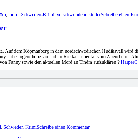
r
röm
,
mord
,
Schweden-Krimi
,
verschwundene kinder
Schreibe einen K
fer
ka. Auf dem Köpmanberg in dem nordschwedischen Hudiksvall wird die 
anny – die Jugendliebe von Johan Rokka – ebenfalls am Abend ihrer Ab
von Fanny sowie den aktuellen Mord an Tindra aufzuklären ?
HarperCo
zu
1822:
d
,
Schweden-Krimi
Schreibe einen Kommentar
Gabriella
Ullberg