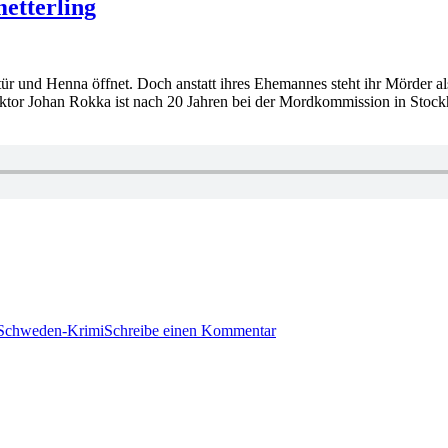
Westin
etterling
–
Der
Läufer
ür und Henna öffnet. Doch anstatt ihres Ehemannes steht ihr Mörder al
ektor Johan Rokka ist nach 20 Jahren bei der Mordkommission in Stock
zu
1815:
Schweden-Krimi
Schreibe einen Kommentar
Gabriella
Ullberg
Westin
–
Der
Schmetterling