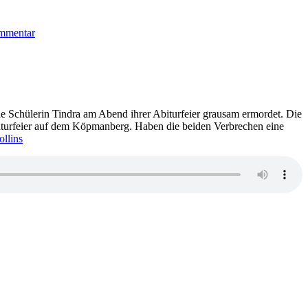
zu
1872:
ommentar
Helene
Tursten
–
Sandgrab
Schülerin Tindra am Abend ihrer Abiturfeier grausam ermordet. Die
iturfeier auf dem Köpmanberg. Haben die beiden Verbrechen eine
llins