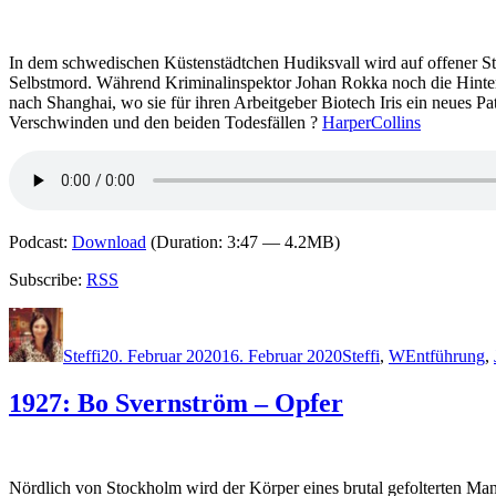
In dem schwedischen Küstenstädtchen Hudiksvall wird auf offener St
Selbstmord. Während Kriminalinspektor Johan Rokka noch die Hinterg
nach Shanghai, wo sie für ihren Arbeitgeber Biotech Iris ein neues P
Verschwinden und den beiden Todesfällen ?
HarperCollins
Podcast:
Download
(Duration: 3:47 — 4.2MB)
Subscribe:
RSS
Autor
Veröffentlicht
Kategorien
Schlagwörte
am
Steffi
20. Februar 2020
16. Februar 2020
Steffi
,
W
Entführung
,
1927: Bo Svernström – Opfer
Nördlich von Stockholm wird der Körper eines brutal gefolterten M