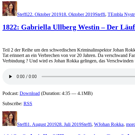
Autor
Veröffentlicht
Kategorien
Schlagwörte
am
Steffi
22. Oktober 2019
18. Oktober 2019
Steffi
,
T
Embla Nyst
1822: Gabriella Ullberg Westin – Der Läu
Teil 2 der Reihe um den schwedischen Kriminalinspektor Johan Rok
Tat erinnert an ein Verbrechen von vor 20 Jahren. Da verschwand F
Verbindung ? Und wird es Johan Rokka gelingen, das Verschwinden 
Podcast:
Download
(Duration: 4:35 — 4.1MB)
Subscribe:
RSS
Autor
Veröffentlicht
Kategorien
Schlagwörter
am
Steffi
1. August 2019
28. Juli 2019
Steffi
,
W
Johan Rokka
,
mor