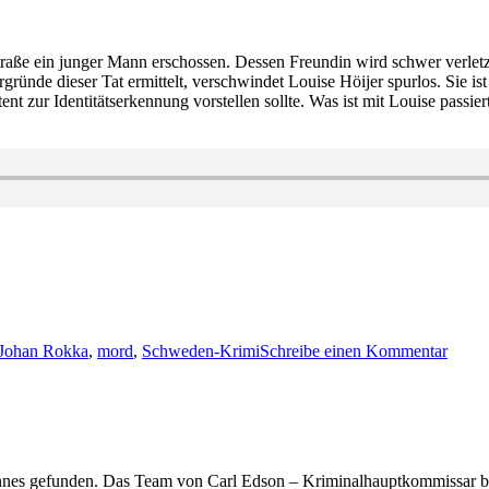
raße ein junger Mann erschossen. Dessen Freundin wird schwer verlet
ründe dieser Tat ermittelt, verschwindet Louise Höijer spurlos. Sie 
atent zur Identitätserkennung vorstellen sollte. Was ist mit Louise pa
r
zu
1950:
Johan Rokka
,
mord
,
Schweden-Krimi
Schreibe einen Kommentar
Gabrie
Ullbe
Westi
–
Der
Todge
annes gefunden. Das Team von Carl Edson – Kriminalhauptkommissar be