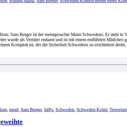
ution
,
Russen-Mafia
,
Sam Berger
,
Schweden-Krimi
Schreibe einen Kom
Blom. Sam Berger ist der meistgesuchte Mann Schwedens. Er steht in 
er wurde als Verräter enttarnt und ist mit einem entführten Mädchen g
 einem Komplott ist, der die Sicherheit Schwedens zu erschüttern droht
Blom
,
mord
,
Sam Berger
,
SäPo
,
Schweden
,
Schweden-Krimi
,
Terrorism
geweihte