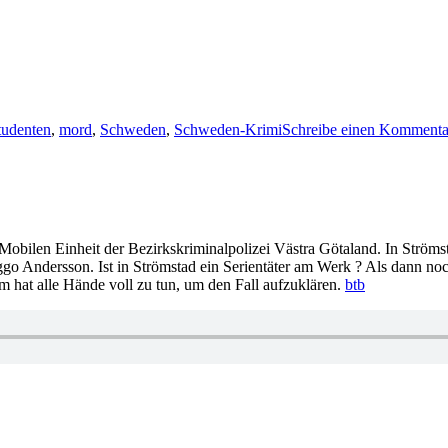
ter
studenten
,
mord
,
Schweden
,
Schweden-Krimi
Schreibe einen Kommenta
Mobilen Einheit der Bezirkskriminalpolizei Västra Götaland. In Ström
o Andersson. Ist in Strömstad ein Serientäter am Werk ? Als dann noch
 hat alle Hände voll zu tun, um den Fall aufzuklären.
btb