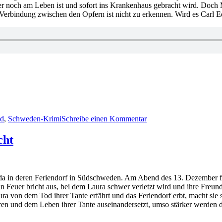
er noch am Leben ist und sofort ins Krankenhaus gebracht wird. Doch
Verbindung zwischen den Opfern ist nicht zu erkennen. Wird es Carl 
zu
1927:
d
,
Schweden-Krimi
Schreibe einen Kommentar
Bo
Svernström
–
cht
Opfer
edda in deren Feriendorf in Südschweden. Am Abend des 13. Dezember f
 Ein Feuer bricht aus, bei dem Laura schwer verletzt wird und ihre Fr
ra von dem Tod ihrer Tante erfährt und das Feriendorf erbt, macht sie
ren und dem Leben ihrer Tante auseinandersetzt, umso stärker werden 