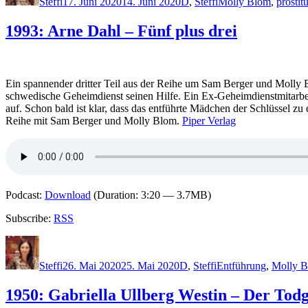
Steffi
17. Juni 2020
14. Juni 2020
D
,
Steffi
Molly Blom
,
prostit
1993: Arne Dahl – Fünf plus drei
Ein spannender dritter Teil aus der Reihe um Sam Berger und Molly 
schwedische Geheimdienst seinen Hilfe. Ein Ex-Geheimdienstmitarbeit
auf. Schon bald ist klar, dass das entführte Mädchen der Schlüssel zu
Reihe mit Sam Berger und Molly Blom.
Piper Verlag
Podcast:
Download
(Duration: 3:20 — 3.7MB)
Subscribe:
RSS
Autor
Veröffentlicht
Kategorien
Schlagwörter
am
Steffi
26. Mai 2020
25. Mai 2020
D
,
Steffi
Entführung
,
Molly 
1950: Gabriella Ullberg Westin – Der Tod