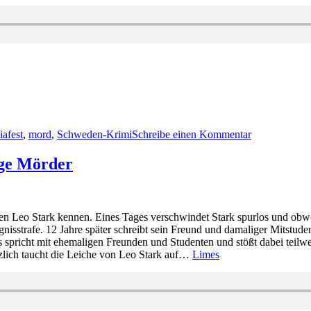
zu
1923:
iafest
,
mord
,
Schweden-Krimi
Schreibe einen Kommentar
Anders
de
la
ige Mörder
Motte
–
Winterfeuern
oren Leo Stark kennen. Eines Tages verschwindet Stark spurlos und ob
isstrafe. 12 Jahre später schreibt sein Freund und damaliger Mitstude
 spricht mit ehemaligen Freunden und Studenten und stößt dabei teilwei
zlich taucht die Leiche von Leo Stark auf…
Limes