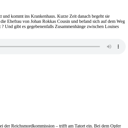
plus
drei
zt und kommt ins Krankenhaus. Kurze Zeit danach begeht sie
ist die Ehefrau von Johan Rokkas Cousin und befand sich auf dem Weg
ssiert ? Und gibt es gegebenenfalls Zusammenhänge zwischen Louises
lla
rg
n
weihte
i der Reichsmordkommission – trifft am Tatort ein. Bei dem Opfer