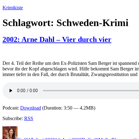
Zum
Krimikiste
Inhalt
springen
Schlagwort:
Schweden-Krimi
2002: Arne Dahl – Vier durch vier
Der 4. Teil der Reihe um den Ex-Polizisten Sam Berger ist spannend 
bevor ihr der Kopf abgeschlagen wird. Hilfe bekommt Sam Berger im 
immer tiefer in den Fall, der durch Brutalität, Zwangsprostitution un
Podcast:
Download
(Duration: 3:50 — 4.2MB)
Subscribe:
RSS
Autor
Veröffentlicht
Kategorien
Schlagwörter
am