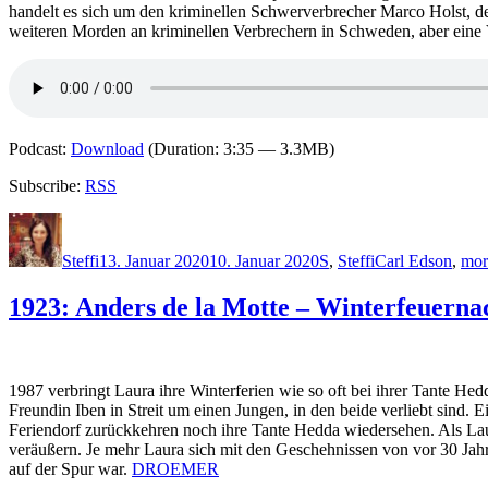
handelt es sich um den kriminellen Schwerverbrecher Marco Holst, d
weiteren Morden an kriminellen Verbrechern in Schweden, aber eine 
Podcast:
Download
(Duration: 3:35 — 3.3MB)
Subscribe:
RSS
Autor
Veröffentlicht
Kategorien
Schlagwörter
am
Steffi
13. Januar 2020
10. Januar 2020
S
,
Steffi
Carl Edson
,
mor
1923: Anders de la Motte – Winterfeuerna
1987 verbringt Laura ihre Winterferien wie so oft bei ihrer Tante H
Freundin Iben in Streit um einen Jungen, in den beide verliebt sind.
Feriendorf zurückkehren noch ihre Tante Hedda wiedersehen. Als Lau
veräußern. Je mehr Laura sich mit den Geschehnissen von vor 30 Jah
auf der Spur war.
DROEMER