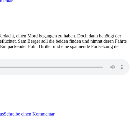
mentar
Arne
Dahl
–
Vier
durch
vier
Verdacht, einen Mord begangen zu haben. Doch dann benötigt der
eflüchtet. Sam Berger soll die beiden finden und nimmt deren Fährte
. Ein packender Polit-Thriller und eine spannende Fortsetzung der
zu
1993:
us
Schreibe einen Kommentar
Arne
Dahl
–
Fünf