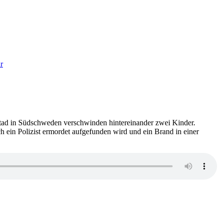
zu
1904:
r
Mattias
Edvardsson
–
Der
unschuldige
Mörder
stad in Südschweden verschwinden hintereinander zwei Kinder.
 ein Polizist ermordet aufgefunden wird und ein Brand in einer