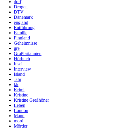
dorf
Drogen
DTV
Dänemark
england
Entführung
Familie
Finnland
Geheimnisse
gre
Großbritannien
Hörbuch
Insel
Interview
Island
Jahr
kk
Krimi
Kristine
Kristine Greßhöner
Leben
London
Mann
mord
Mörder