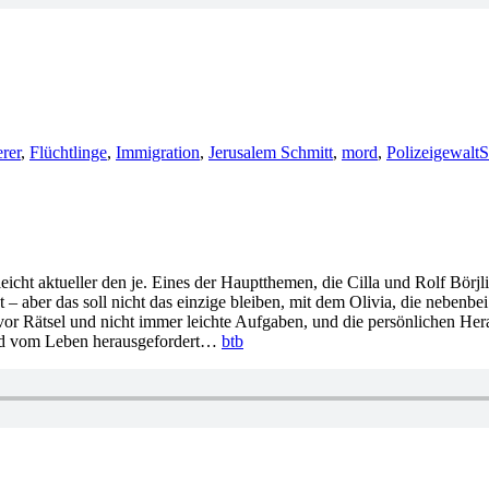
rer
,
Flüchtlinge
,
Immigration
,
Jerusalem Schmitt
,
mord
,
Polizeigewalt
S
lleicht aktueller den je. Eines der Hauptthemen, die Cilla und Rolf Börj
t – aber das soll nicht das einzige bleiben, mit dem Olivia, die nebenbei
en vor Rätsel und nicht immer leichte Aufgaben, und die persönlichen H
 wird vom Leben herausgefordert…
btb