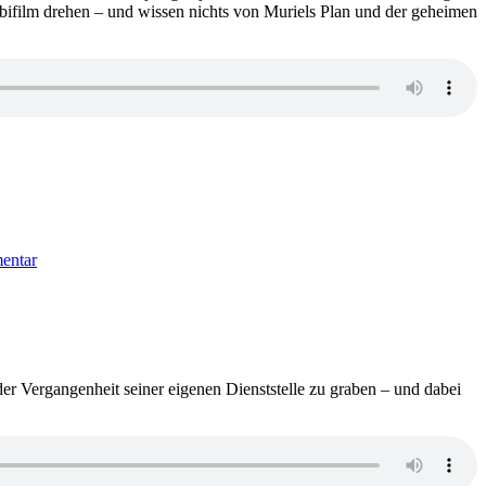
Abifilm drehen – und wissen nichts von Muriels Plan und der geheimen
zu
1744:
entar
Christian
Linker
–
Und
dann
weiß
jeder,
 der Vergangenheit seiner eigenen Dienststelle zu graben – und dabei
was
ihr
getan
habt