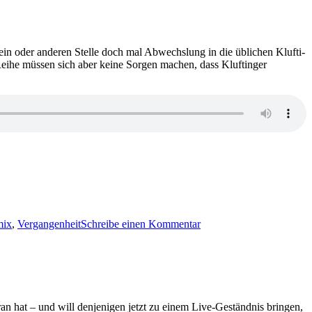
Moses
und
der
kalte
 ein oder anderen Stelle doch mal Abwechslung in die üblichen Klufti-
Engel
Reihe müssen sich aber keine Sorgen machen, dass Kluftinger
zu
2030:
mix
,
Vergangenheit
Schreibe einen Kommentar
Volker
Klüpfel
&
Michael
Kobr
–
Funkenmord
ran hat – und will denjenigen jetzt zu einem Live-Geständnis bringen,