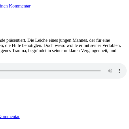
2265:
einen Kommentar
Katrine
Engberg
–
Glutspur
e präsentiert. Die Leiche eines jungen Mannes, der für eine
en, die Hilfe benötigten. Doch wieso wollte er mit seiner Verlobten,
eigenes Trauma, begründet in seiner unklaren Vergangenheit, und
zu
2064:
 Kommentar
Ortwin
Ramadan
–