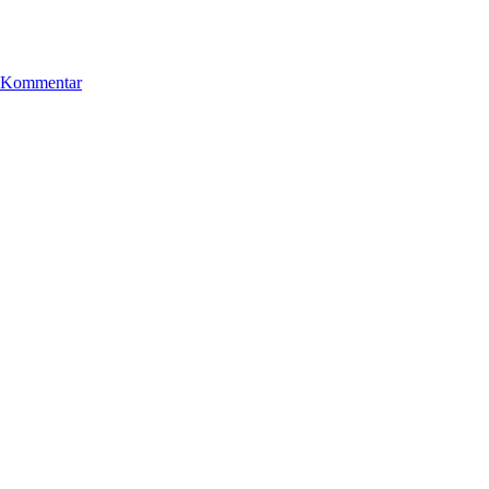
zu
1463:
 Kommentar
Cilla
&
Rolf
Börjlind
–
Schlaflied