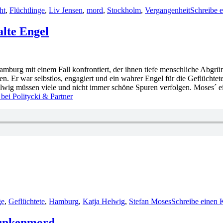
ht
,
Flüchtlinge
,
Liv Jensen
,
mord
,
Stockholm
,
Vergangenheit
Schreibe 
lte Engel
mburg mit einem Fall konfrontiert, der ihnen tiefe menschliche Abgründ
en. Er war selbstlos, engagiert und ein wahrer Engel für die Geflüchtet
 Helwig müssen viele und nicht immer schöne Spuren verfolgen. Moses´ 
ei Politycki & Partner
ge
,
Geflüchtete
,
Hamburg
,
Katja Helwig
,
Stefan Moses
Schreibe einen
Funkenmord