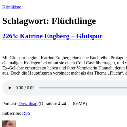
Zum
Krimikiste
Inhalt
springen
Schlagwort:
Flüchtlinge
2265: Katrine Engberg – Glutspur
Mit Glutspur beginnt Katrine Engberg eine neue Buchreihe. Protagonist
ehemaligen Kollegen bekommt sie einen Cold Case übertragen, und wä
Ex-Geliebte ermordet zu haben und ihrer Vermieterin Hannah, deren B
aus. Doch die Hauptfiguren verbindet mehr als das Thema „Flucht“, da
Podcast:
Download
(Duration: 4:44 — 6.6MB)
Subscribe:
RSS
Autor
Veröffentlicht
Kategorien
Schlagwörter