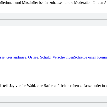
chülerinnen und Mitschüler bei ihr zuhause nur die Moderation für den 
sse
,
Geständnisse
,
Ostsee
,
Schuld
,
Verschwinden
Schreibe einen Komm
d stellt Jay vor die Wahl, eine Sache auf sich beruhen zu lassen oder in