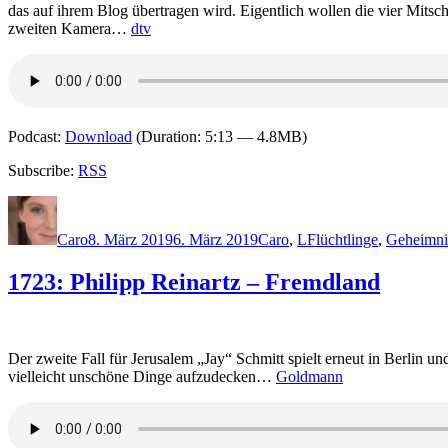
das auf ihrem Blog übertragen wird. Eigentlich wollen die vier Mits
zweiten Kamera…
dtv
Podcast:
Download
(Duration: 5:13 — 4.8MB)
Subscribe:
RSS
Autor
Veröffentlicht
Kategorien
Schlagwörter
am
Caro
8. März 2019
6. März 2019
Caro
,
L
Flüchtlinge
,
Geheimni
1723: Philipp Reinartz – Fremdland
Der zweite Fall für Jerusalem „Jay“ Schmitt spielt erneut in Berlin un
vielleicht unschöne Dinge aufzudecken…
Goldmann