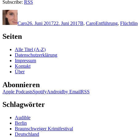
Subscribe:
RSS
Autor
Veröffentlicht
Kategorien
Schlagwörter
am
Caro
26. Juni 2017
22. Juni 2017
B
,
Caro
Entführung
,
Flüchtli
Seiten
Alle Titel (A-Z)
Datenschutzerklärung
Impressum
Kontakt
Über
Abonnieren
Apple Podcasts
Spotify
Android
by Email
RSS
Schlagwörter
Audible
Berlin
Braunschweiger Krimifestival
Deutschland