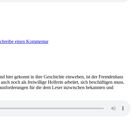
zu
1723:
chreibe einen Kommentar
Philipp
Reinartz
–
Fremdland
lind hier gekonnt in ihre Geschichte einweben, ist der Fremdenhass
 auch noch als freiwillige Helferin arbeitet, sich beschäftigen muss.
erausforderungen für die dem Leser inzwischen bekannten und