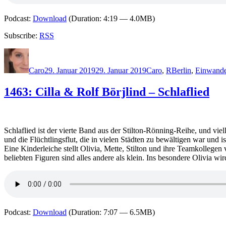
Podcast:
Download
(Duration: 4:19 — 4.0MB)
Subscribe:
RSS
Autor
Veröffentlicht
Kategorien
Schlagwörter
am
Caro
29. Januar 2019
29. Januar 2019
Caro
,
R
Berlin
,
Einwande
1463: Cilla & Rolf Börjlind – Schlaflied
Schlaflied ist der vierte Band aus der Stilton-Rönning-Reihe, und vie
und die Flüchtlingsflut, die in vielen Städten zu bewältigen war und is
Eine Kinderleiche stellt Olivia, Mette, Stilton und ihre Teamkolleg
beliebten Figuren sind alles andere als klein. Ins besondere Olivia
Podcast:
Download
(Duration: 7:07 — 6.5MB)