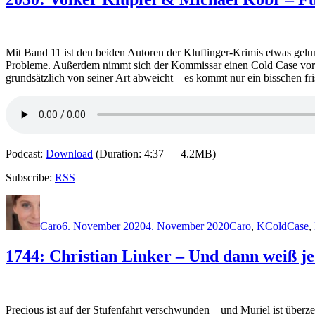
Mit Band 11 ist den beiden Autoren der Kluftinger-Krimis etwas gelun
Probleme. Außerdem nimmt sich der Kommissar einen Cold Case vor, de
grundsätzlich von seiner Art abweicht – es kommt nur ein bisschen fr
Podcast:
Download
(Duration: 4:37 — 4.2MB)
Subscribe:
RSS
Autor
Veröffentlicht
Kategorien
Schlagwört
am
Caro
6. November 2020
4. November 2020
Caro
,
K
ColdCase
,
1744: Christian Linker – Und dann weiß je
Precious ist auf der Stufenfahrt verschwunden – und Muriel ist überze