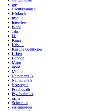
Geheimnisse
gre
Großbritannien
Hörbuch
Insel
Interview
Island
Jahr
kk
Krimi
Kristine
Kristine Greßhöner
Leben
London
Mann
mord
Mörder
Namen mit B
Namen mit S
Norwegen
Psychopath
Psychothriller
rache
Schweden
serienmörder