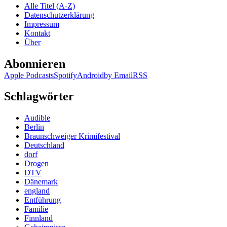
Alle Titel (A-Z)
Tiefe
Datenschutzerklärung
Narbe.
Impressum
Im
Kontakt
Kopf
Über
des
Mörders
Abonnieren
Apple Podcasts
Spotify
Android
by Email
RSS
Schlagwörter
Audible
Berlin
Braunschweiger Krimifestival
Deutschland
dorf
Drogen
DTV
Dänemark
england
Entführung
Familie
Finnland