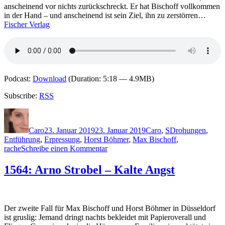
anscheinend vor nichts zurückschreckt. Er hat Bischoff vollkommen
in der Hand – und anscheinend ist sein Ziel, ihn zu zerstörren…
Fischer Verlag
Podcast:
Download
(Duration: 5:18 — 4.9MB)
Subscribe:
RSS
Autor
Veröffentlicht
Kategorien
Schlagwörter
am
Caro
23. Januar 2019
23. Januar 2019
Caro
,
S
Drohungen
,
Entführung
,
Erpressung
,
Horst Böhmer
,
Max Bischoff
,
zu
rache
Schreibe einen Kommentar
1720:
Arno
1564: Arno Strobel – Kalte Angst
Strobel
–
Toter
Schrei.
Der zweite Fall für Max Bischoff und Horst Böhmer in Düsseldorf
Im
ist gruslig: Jemand dringt nachts bekleidet mit Papieroverall und
Kopf