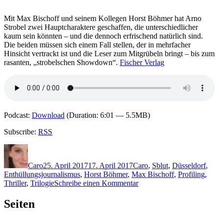
Mit Max Bischoff und seinem Kollegen Horst Böhmer hat Arno
Strobel zwei Hauptcharaktere geschaffen, die unterschiedlicher
kaum sein könnten – und die dennoch erfrischend natürlich sind.
Die beiden müssen sich einem Fall stellen, der in mehrfacher
Hinsicht vertrackt ist und die Leser zum Mitgrübeln bringt – bis zum
rasanten, „strobelschen Showdown“.
Fischer Verlag
Podcast:
Download
(Duration: 6:01 — 5.5MB)
Subscribe:
RSS
Autor
Veröffentlicht
Kategorien
Schlagwörter
am
Caro
25. April 2017
17. April 2017
Caro
,
S
blut
,
Düsseldorf
,
Enthüllungsjournalismus
,
Horst Böhmer
,
Max Bischoff
,
Profiling
,
zu
Thriller
,
Trilogie
Schreibe einen Kommentar
1433:
Arno
Seiten
Strobel
–