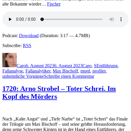
alte Bekannte wieder…
Fischer
Podcast:
Download
(Duration: 3:17 — 4.7MB)
Subscribe:
RSS
Autor
Veröffentlicht
Kategorien
Schlagwörter
am
Caro
6. August 2023
6. August 2023
Caro
,
S
Entführung
,
Fallanalyse
,
Fallanalytiker
,
Max Bischoff
,
mord
,
profiler
,
zu
unheimliche Vorgänge
Schreibe einen Kommentar
2256:
Arno
1720: Arno Strobel – Toter Schrei. Im
Strobel
Kopf des Mörders
–
Mörderfinder.
Die
Spur
der
Nach „Kalte Angst“ und „Tiefe Narbe“ ist „Toter Schrei“ das Finale
Mädchen
der Trilogie um Max Bischoff – und seine größte Herausforderung,
denn seine Schwester Kirsten ist in der Hand eines Entführers, der