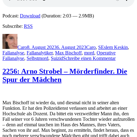
Podcast:
Download
(Duration: 2:03 — 2.9MB)
Subscribe:
RSS
Autor
Veröffentlicht
Kategorien
Schlagwörter
am
Caro
8. August 2023
6. August 2023
Caro
,
S
Eslem Keskin
,
Fallanalyse
,
Fallanalytiker
,
Max Bischoff
,
mord
,
Operative
zu
Fallanalyse
,
Selbstmord
,
Suizid
Schreibe einen Kommentar
2257:
Arno
2256: Arno Strobel – Mörderfinder. Die
Strobel
Spur der Mädchen
–
Mörderfind
Die
Macht
des
Max Bischoff ist wieder da, und diesmal nicht in seiner alten
Täters
Funktion. Er hat den Polizeidienst verlassen und arbeitet an einer
Hochschule als Dozent. Da bittet ein verzweifelter Mann ihn, den
Fall seiner vor 6 Jahren verschwundenen Tochter wieder aufzurollen
– denn auf einmal tauchen im Haus des Mannes, ihres Vaters,
Sachen von ihr auf. Max beginnt, zu ermitteln, findet heraus, dass es
noch mehrere verschwundene Mädcjhen gibt und trifft dabei auch