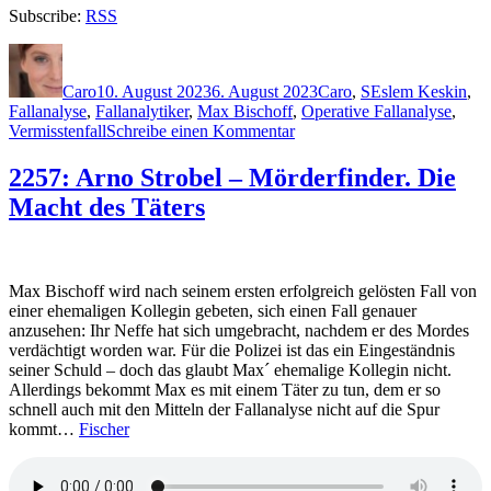
Subscribe:
RSS
Autor
Veröffentlicht
Kategorien
Schlagwörter
am
Caro
10. August 2023
6. August 2023
Caro
,
S
Eslem Keskin
,
Fallanalyse
,
Fallanalytiker
,
Max Bischoff
,
Operative Fallanalyse
,
zu
Vermisstenfall
Schreibe einen Kommentar
2258:
Arno
2257: Arno Strobel – Mörderfinder. Die
Strobel
Macht des Täters
–
Mörderfinder.
Mit
den
Augen
Max Bischoff wird nach seinem ersten erfolgreich gelösten Fall von
des
einer ehemaligen Kollegin gebeten, sich einen Fall genauer
Opfers
anzusehen: Ihr Neffe hat sich umgebracht, nachdem er des Mordes
verdächtigt worden war. Für die Polizei ist das ein Eingeständnis
seiner Schuld – doch das glaubt Max´ ehemalige Kollegin nicht.
Allerdings bekommt Max es mit einem Täter zu tun, dem er so
schnell auch mit den Mitteln der Fallanalyse nicht auf die Spur
kommt…
Fischer