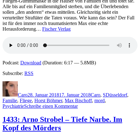
Fliegen-Gummimaske in die Häuser von Familien ein und tötet sie.
des
Alle bis auf ein Familienmitglied sterben, und die Überlebenden
Mörders
sollen „den anderen“ etwas mitteilen. Gleichzeitig sieht ein
verurteilter Straftäter die Taten voraus. Wie kann das sein? Der Fall
ist für den immer noch traumatisierten Max eine echte
Herausforderung…
Fischer Verlag
Podcast:
Download
(Duration: 6:17 — 5.8MB)
Subscribe:
RSS
Autor
Veröffentlicht
Kategorien
Schlagwörter
am
Caro
28. Januar 2018
17. Januar 2018
Caro
,
S
Düsseldorf
,
Familie
,
Fliege
,
Horst Böhmer
,
Max Bischoff
,
mord
,
zu
Psychiatrie
Schreibe einen Kommentar
1564:
Arno
1433: Arno Strobel – Tiefe Narbe. Im
Strobel
Kopf des Mörders
–
Kalte
Angst