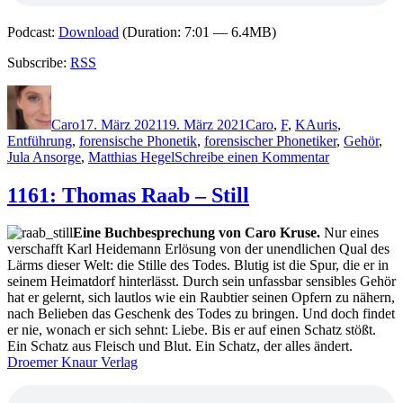
Podcast:
Download
(Duration: 7:01 — 6.4MB)
Subscribe:
RSS
Autor
Veröffentlicht
Kategorien
Schlagwörter
am
Caro
17. März 2021
19. März 2021
Caro
,
F
,
K
Auris
,
Entführung
,
forensische Phonetik
,
forensischer Phonetiker
,
Gehör
,
zu
Jula Ansorge
,
Matthias Hegel
Schreibe einen Kommentar
2057:
Vincent
1161: Thomas Raab – Still
Kliesch
&
Eine Buchbesprechung von Caro Kruse.
Nur eines
Sebastian
verschafft Karl Heidemann Erlösung von der unendlichen Qual des
Fitzek
Lärms dieser Welt: die Stille des Todes. Blutig ist die Spur, die er in
–
seinem Heimatdorf hinterlässt. Durch sein unfassbar sensibles Gehör
Auris
hat er gelernt, sich lautlos wie ein Raubtier seinen Opfern zu nähern,
3.
nach Belieben das Geschenk des Todes zu bringen. Und doch findet
Todesrausch
er nie, wonach er sich sehnt: Liebe. Bis er auf einen Schatz stößt.
(Print)
Ein Schatz aus Fleisch und Blut. Ein Schatz, der alles ändert.
Droemer Knaur Verlag