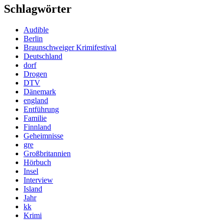
Schlagwörter
Audible
Berlin
Braunschweiger Krimifestival
Deutschland
dorf
Drogen
DTV
Dänemark
england
Entführung
Familie
Finnland
Geheimnisse
gre
Großbritannien
Hörbuch
Insel
Interview
Island
Jahr
kk
Krimi