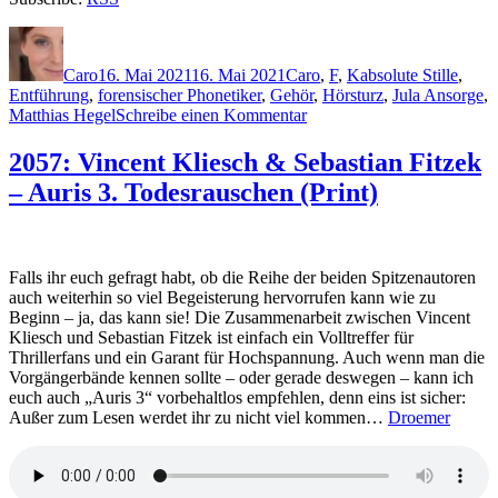
Autor
Veröffentlicht
Kategorien
Schlagwörter
am
Caro
16. Mai 2021
16. Mai 2021
Caro
,
F
,
K
absolute Stille
,
Entführung
,
forensischer Phonetiker
,
Gehör
,
Hörsturz
,
Jula Ansorge
,
zu
Matthias Hegel
Schreibe einen Kommentar
2076:
Vincent
2057: Vincent Kliesch & Sebastian Fitzek
Kliesch
– Auris 3. Todesrauschen (Print)
&
Sebastian
Fitzek
–
Auris
Falls ihr euch gefragt habt, ob die Reihe der beiden Spitzenautoren
3.
auch weiterhin so viel Begeisterung hervorrufen kann wie zu
Todesrauschen
Beginn – ja, das kann sie! Die Zusammenarbeit zwischen Vincent
(Hörspiel)
Kliesch und Sebastian Fitzek ist einfach ein Volltreffer für
Thrillerfans und ein Garant für Hochspannung. Auch wenn man die
Vorgängerbände kennen sollte – oder gerade deswegen – kann ich
euch auch „Auris 3“ vorbehaltlos empfehlen, denn eins ist sicher:
Außer zum Lesen werdet ihr zu nicht viel kommen…
Droemer