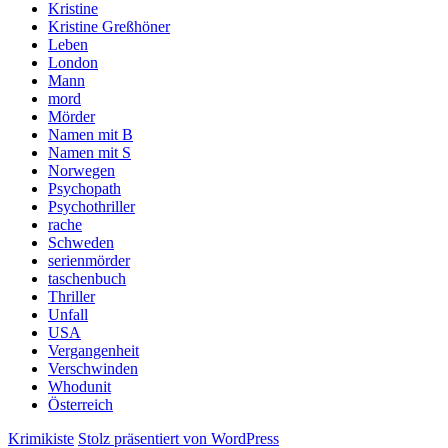
Kristine
Kristine Greßhöner
Leben
London
Mann
mord
Mörder
Namen mit B
Namen mit S
Norwegen
Psychopath
Psychothriller
rache
Schweden
serienmörder
taschenbuch
Thriller
Unfall
USA
Vergangenheit
Verschwinden
Whodunit
Österreich
Krimikiste
Stolz präsentiert von WordPress