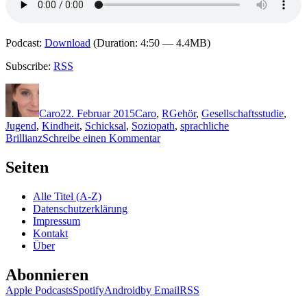
Podcast:
Download
(Duration: 4:50 — 4.4MB)
Subscribe:
RSS
Autor
Veröffentlicht
Kategorien
Schlagwörter
am
Caro
22. Februar 2015
Caro
,
R
Gehör
,
Gesellschaftsstudie
,
Jugend
,
Kindheit
,
Schicksal
,
Soziopath
,
sprachliche
zu
Brillianz
Schreibe einen Kommentar
1161:
Thomas
Seiten
Raab
–
Alle Titel (A-Z)
Still
Datenschutzerklärung
Impressum
Kontakt
Über
Abonnieren
Apple Podcasts
Spotify
Android
by Email
RSS