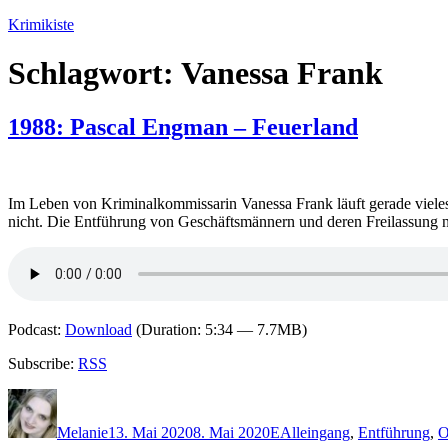
Zum
Krimikiste
Inhalt
springen
Schlagwort:
Vanessa Frank
1988: Pascal Engman – Feuerland
Im Leben von Kriminalkommissarin Vanessa Frank läuft gerade vieles 
nicht. Die Entführung von Geschäftsmännern und deren Freilassung n
Podcast:
Download
(Duration: 5:34 — 7.7MB)
Subscribe:
RSS
Autor
Veröffentlicht
Kategorien
Schlagwörter
am
Melanie
13. Mai 2020
8. Mai 2020
E
Alleingang
,
Entführung
,
O