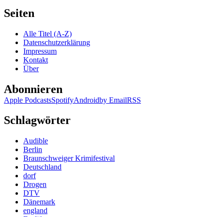
Seiten
Alle Titel (A-Z)
Datenschutzerklärung
Impressum
Kontakt
Über
Abonnieren
Apple Podcasts
Spotify
Android
by Email
RSS
Schlagwörter
Audible
Berlin
Braunschweiger Krimifestival
Deutschland
dorf
Drogen
DTV
Dänemark
england