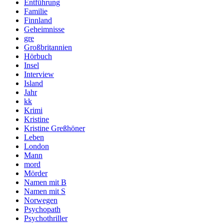
Entführung
Familie
Finnland
Geheimnisse
gre
Großbritannien
Hörbuch
Insel
Interview
Island
Jahr
kk
Krimi
Kristine
Kristine Greßhöner
Leben
London
Mann
mord
Mörder
Namen mit B
Namen mit S
Norwegen
Psychopath
Psychothriller