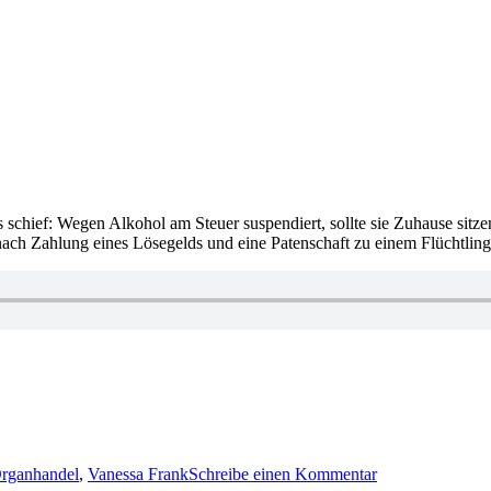
schief: Wegen Alkohol am Steuer suspendiert, sollte sie Zuhause sitz
ach Zahlung eines Lösegelds und eine Patenschaft zu einem Flüchtlin
zu
1988:
rganhandel
,
Vanessa Frank
Schreibe einen Kommentar
Pascal