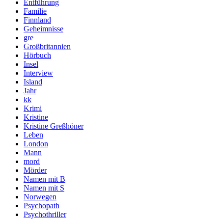
Entführung
Familie
Finnland
Geheimnisse
gre
Großbritannien
Hörbuch
Insel
Interview
Island
Jahr
kk
Krimi
Kristine
Kristine Greßhöner
Leben
London
Mann
mord
Mörder
Namen mit B
Namen mit S
Norwegen
Psychopath
Psychothriller