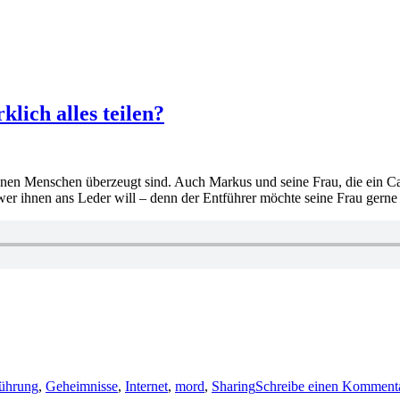
klich alles teilen?
lionen Menschen überzeugt sind. Auch Markus und seine Frau, die ei
 wer ihnen ans Leder will – denn der Entführer möchte seine Frau gern
ührung
,
Geheimnisse
,
Internet
,
mord
,
Sharing
Schreibe einen Komment