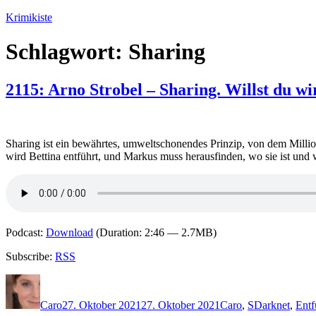
Zum
Krimikiste
Inhalt
springen
Schlagwort:
Sharing
2115: Arno Strobel – Sharing. Willst du wir
Sharing ist ein bewährtes, umweltschonendes Prinzip, von dem Mil
wird Bettina entführt, und Markus muss herausfinden, wo sie ist und
Podcast:
Download
(Duration: 2:46 — 2.7MB)
Subscribe:
RSS
Autor
Veröffentlicht
Kategorien
Schlagwörter
am
Caro
27. Oktober 2021
27. Oktober 2021
Caro
,
S
Darknet
,
Entf