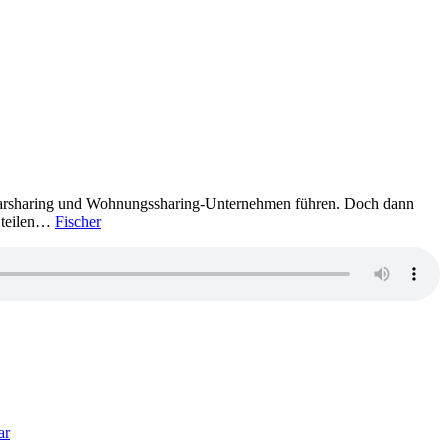
n Carsharing und Wohnungssharing-Unternehmen führen. Doch dann
e teilen…
Fischer
zu
2115:
ar
Arno