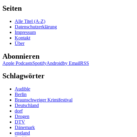
Seiten
Alle Titel (A-Z)
Datenschutzerklärung
Impressum
Kontakt
Über
Abonnieren
Apple Podcasts
Spotify
Android
by Email
RSS
Schlagwörter
Audible
Berlin
Braunschweiger Krimifestival
Deutschland
dorf
Drogen
DTV
Dänemark
england