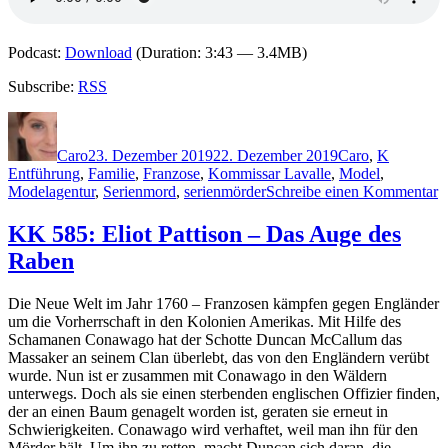
Podcast:
Download
(Duration: 3:43 — 3.4MB)
Subscribe:
RSS
Autor
Veröffentlicht
Kategorien
Schlagwö
am
Caro
23. Dezember 2019
22. Dezember 2019
Caro
,
K
Entführung
,
Familie
,
Franzose
,
Kommissar Lavalle
,
Model
,
z
Modelagentur
,
Serienmord
,
serienmörder
Schreibe einen Kommentar
1
S
KK 585: Eliot Pattison – Das Auge des
K
Raben
–
K
L
Die Neue Welt im Jahr 1760 – Franzosen kämpfen gegen Engländer
D
um die Vorherrschaft in den Kolonien Amerikas. Mit Hilfe des
K
Schamanen Conawago hat der Schotte Duncan McCallum das
d
Massaker an seinem Clan überlebt, das von den Engländern verübt
T
wurde. Nun ist er zusammen mit Conawago in den Wäldern
unterwegs. Doch als sie einen sterbenden englischen Offizier finden,
der an einen Baum genagelt worden ist, geraten sie erneut in
Schwierigkeiten. Conawago wird verhaftet, weil man ihn für den
Mörder hält. Um ihn zu retten, macht Duncan sich daran, die