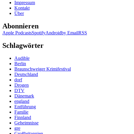
Impressum
Auge
Kontakt
des
Über
Raben
Abonnieren
Apple Podcasts
Spotify
Android
by Email
RSS
Schlagwörter
Audible
Berlin
Braunschweiger Krimifestival
Deutschland
dorf
Drogen
DTV
Dänemark
england
Entführung
Familie
Finnland
Geheimnisse
gre
Großbritannien