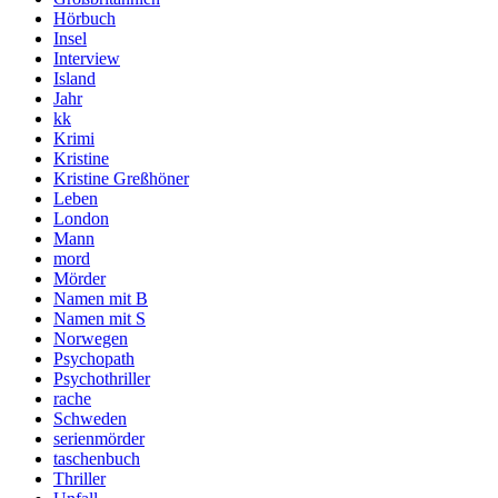
Hörbuch
Insel
Interview
Island
Jahr
kk
Krimi
Kristine
Kristine Greßhöner
Leben
London
Mann
mord
Mörder
Namen mit B
Namen mit S
Norwegen
Psychopath
Psychothriller
rache
Schweden
serienmörder
taschenbuch
Thriller