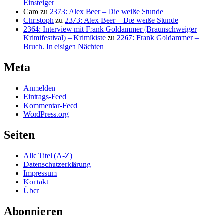
Einsteiger
Caro
zu
2373: Alex Beer – Die weiße Stunde
Christoph
zu
2373: Alex Beer – Die weiße Stunde
2364: Interview mit Frank Goldammer (Braunschweiger
Krimifestival) – Krimikiste
zu
2267: Frank Goldammer –
Bruch. In eisigen Nächten
Meta
Anmelden
Eintrags-Feed
Kommentar-Feed
WordPress.org
Seiten
Alle Titel (A-Z)
Datenschutzerklärung
Impressum
Kontakt
Über
Abonnieren