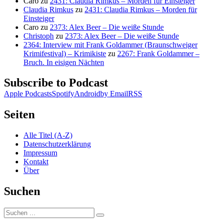
Caro
zu
2431: Claudia Rimkus – Morden für Einsteiger
Claudia Rimkus
zu
2431: Claudia Rimkus – Morden für
Einsteiger
Caro
zu
2373: Alex Beer – Die weiße Stunde
Christoph
zu
2373: Alex Beer – Die weiße Stunde
2364: Interview mit Frank Goldammer (Braunschweiger
Krimifestival) – Krimikiste
zu
2267: Frank Goldammer –
Bruch. In eisigen Nächten
Subscribe to Podcast
Apple Podcasts
Spotify
Android
by Email
RSS
Seiten
Alle Titel (A-Z)
Datenschutzerklärung
Impressum
Kontakt
Über
Suchen
Suchen
Suchen