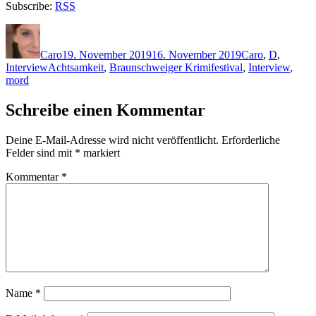
Subscribe:
RSS
Autor
Veröffentlicht
Kategorien
am
Caro
19. November 2019
16. November 2019
Caro
,
D
,
Schlagwörter
Interview
Achtsamkeit
,
Braunschweiger Krimifestival
,
Interview
,
mord
Schreibe einen Kommentar
Deine E-Mail-Adresse wird nicht veröffentlicht.
Erforderliche
Felder sind mit
*
markiert
Kommentar
*
Name
*