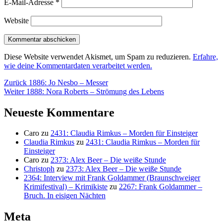
E-Mail-Adresse
*
Website
Diese Website verwendet Akismet, um Spam zu reduzieren.
Erfahre,
wie deine Kommentardaten verarbeitet werden.
Beitragsnavigation
Vorheriger
Zurück
1886: Jo Nesbo – Messer
Nächster
Beitrag:
Weiter
1888: Nora Roberts – Strömung des Lebens
Beitrag:
Neueste Kommentare
Caro
zu
2431: Claudia Rimkus – Morden für Einsteiger
Claudia Rimkus
zu
2431: Claudia Rimkus – Morden für
Einsteiger
Caro
zu
2373: Alex Beer – Die weiße Stunde
Christoph
zu
2373: Alex Beer – Die weiße Stunde
2364: Interview mit Frank Goldammer (Braunschweiger
Krimifestival) – Krimikiste
zu
2267: Frank Goldammer –
Bruch. In eisigen Nächten
Meta