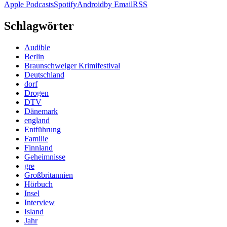
Apple Podcasts
Spotify
Android
by Email
RSS
Schlagwörter
Audible
Berlin
Braunschweiger Krimifestival
Deutschland
dorf
Drogen
DTV
Dänemark
england
Entführung
Familie
Finnland
Geheimnisse
gre
Großbritannien
Hörbuch
Insel
Interview
Island
Jahr