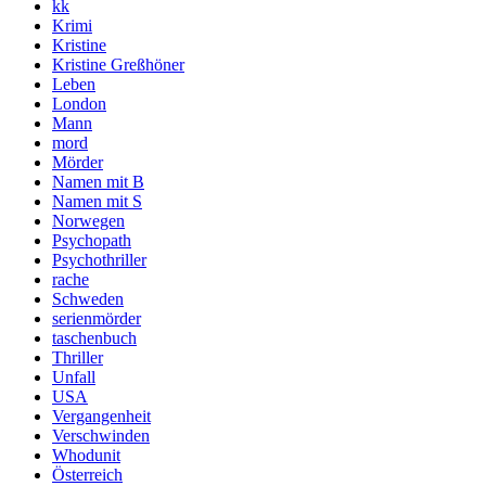
kk
Krimi
Kristine
Kristine Greßhöner
Leben
London
Mann
mord
Mörder
Namen mit B
Namen mit S
Norwegen
Psychopath
Psychothriller
rache
Schweden
serienmörder
taschenbuch
Thriller
Unfall
USA
Vergangenheit
Verschwinden
Whodunit
Österreich