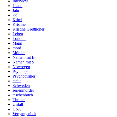
Interview
Island
Jahr
kk
Krimi
Kristine
Kristine Greßhöner
Leben
London
Mann
mord
Mörder
Namen mit B
Namen mit S
Norwegen
Psychopath
Psychothriller
rache
Schweden
serienmörder
taschenbuch
Thriller
Unfall
USA
Vergangenheit