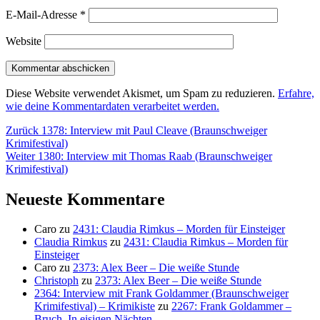
E-Mail-Adresse
*
Website
Diese Website verwendet Akismet, um Spam zu reduzieren.
Erfahre,
wie deine Kommentardaten verarbeitet werden.
Beitragsnavigation
Vorheriger
Zurück
1378: Interview mit Paul Cleave (Braunschweiger
Beitrag:
Krimifestival)
Nächster
Weiter
1380: Interview mit Thomas Raab (Braunschweiger
Beitrag:
Krimifestival)
Neueste Kommentare
Caro
zu
2431: Claudia Rimkus – Morden für Einsteiger
Claudia Rimkus
zu
2431: Claudia Rimkus – Morden für
Einsteiger
Caro
zu
2373: Alex Beer – Die weiße Stunde
Christoph
zu
2373: Alex Beer – Die weiße Stunde
2364: Interview mit Frank Goldammer (Braunschweiger
Krimifestival) – Krimikiste
zu
2267: Frank Goldammer –
Bruch. In eisigen Nächten