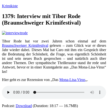
Zum
Krimikiste
Inhalt
springen
1379: Interview mit Tibor Rode
(Braunschweiger Krimifestival)
Tibor Rode hat vor zwei Jahren schon einmal auf dem
Braunschweiger Krimifestival
gelesen – zum Glück war er dieses
Jahr wieder dabei. Dieses Mal hat Caro mit ihm ein Gespräch über
die Bedeutung der Schönheit, die Frage, was eigentlich Schönheit
ist und sein neues Buch gesprochen – und natürlich auch über
andere Themen. Der sympathische Thrillerautor stand ihr rede und
Antwort, bevor er in einer Kunstgalerie aus „Das Mona-Lisa-Virus“
las!
Hier geht es zur Rezension von „Das
Mona-Lisa-Virus
„.
Podcast:
Download
(Duration: 18:17 — 16.7MB)