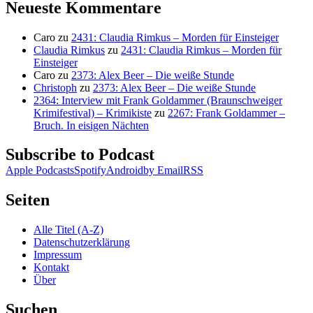
Neueste Kommentare
Caro
zu
2431: Claudia Rimkus – Morden für Einsteiger
Claudia Rimkus
zu
2431: Claudia Rimkus – Morden für
Einsteiger
Caro
zu
2373: Alex Beer – Die weiße Stunde
Christoph
zu
2373: Alex Beer – Die weiße Stunde
2364: Interview mit Frank Goldammer (Braunschweiger
Krimifestival) – Krimikiste
zu
2267: Frank Goldammer –
Bruch. In eisigen Nächten
Subscribe to Podcast
Apple Podcasts
Spotify
Android
by Email
RSS
Seiten
Alle Titel (A-Z)
Datenschutzerklärung
Impressum
Kontakt
Über
Suchen