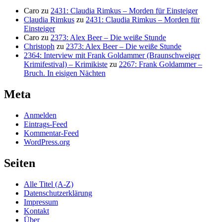
Caro
zu
2431: Claudia Rimkus – Morden für Einsteiger
Claudia Rimkus
zu
2431: Claudia Rimkus – Morden für
Einsteiger
Caro
zu
2373: Alex Beer – Die weiße Stunde
Christoph
zu
2373: Alex Beer – Die weiße Stunde
2364: Interview mit Frank Goldammer (Braunschweiger
Krimifestival) – Krimikiste
zu
2267: Frank Goldammer –
Bruch. In eisigen Nächten
Meta
Anmelden
Eintrags-Feed
Kommentar-Feed
WordPress.org
Seiten
Alle Titel (A-Z)
Datenschutzerklärung
Impressum
Kontakt
Über