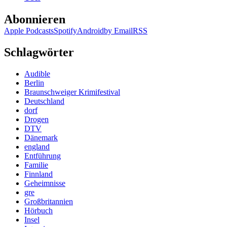
Abonnieren
Apple Podcasts
Spotify
Android
by Email
RSS
Schlagwörter
Audible
Berlin
Braunschweiger Krimifestival
Deutschland
dorf
Drogen
DTV
Dänemark
england
Entführung
Familie
Finnland
Geheimnisse
gre
Großbritannien
Hörbuch
Insel