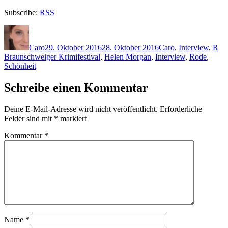
Subscribe:
RSS
Autor
Veröffentlicht
Kategorien
Sc
am
Caro
29. Oktober 2016
28. Oktober 2016
Caro
,
Interview
,
R
Braunschweiger Krimifestival
,
Helen Morgan
,
Interview
,
Rode
,
Schönheit
Schreibe einen Kommentar
Deine E-Mail-Adresse wird nicht veröffentlicht.
Erforderliche
Felder sind mit
*
markiert
Kommentar
*
Name
*