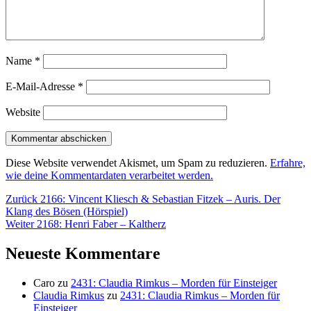
Name
*
E-Mail-Adresse
*
Website
Diese Website verwendet Akismet, um Spam zu reduzieren.
Erfahre,
wie deine Kommentardaten verarbeitet werden.
Beitragsnavigation
Vorheriger
Zurück
2166: Vincent Kliesch & Sebastian Fitzek – Auris. Der
Beitrag:
Klang des Bösen (Hörspiel)
Nächster
Weiter
2168: Henri Faber – Kaltherz
Beitrag:
Neueste Kommentare
Caro
zu
2431: Claudia Rimkus – Morden für Einsteiger
Claudia Rimkus
zu
2431: Claudia Rimkus – Morden für
Einsteiger