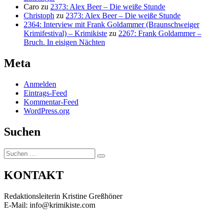
Caro
zu
2373: Alex Beer – Die weiße Stunde
Christoph
zu
2373: Alex Beer – Die weiße Stunde
2364: Interview mit Frank Goldammer (Braunschweiger
Krimifestival) – Krimikiste
zu
2267: Frank Goldammer –
Bruch. In eisigen Nächten
Meta
Anmelden
Eintrags-Feed
Kommentar-Feed
WordPress.org
Suchen
Suchen
Suchen
nach:
KONTAKT
Redaktionsleiterin Kristine Greßhöner
E-Mail: info@krimikiste.com