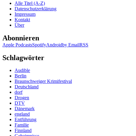
Alle Titel (A-Z)
Datenschutzerklärung
Impressum
Kontakt
Über
Abonnieren
Apple Podcasts
Spotify
Android
by Email
RSS
Schlagwörter
Audible
Berlin
Braunschweiger Krimifestival
Deutschland
dorf
Drogen
DTV
Dänemark
england
Entführung
Familie
Finnland
Geheimnisse