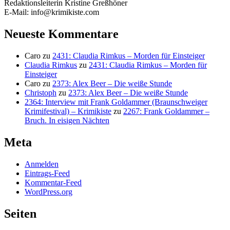
Redaktionsleiterin Kristine Greßhöner
E-Mail: info@krimikiste.com
Neueste Kommentare
Caro
zu
2431: Claudia Rimkus – Morden für Einsteiger
Claudia Rimkus
zu
2431: Claudia Rimkus – Morden für
Einsteiger
Caro
zu
2373: Alex Beer – Die weiße Stunde
Christoph
zu
2373: Alex Beer – Die weiße Stunde
2364: Interview mit Frank Goldammer (Braunschweiger
Krimifestival) – Krimikiste
zu
2267: Frank Goldammer –
Bruch. In eisigen Nächten
Meta
Anmelden
Eintrags-Feed
Kommentar-Feed
WordPress.org
Seiten