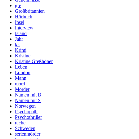
gre
Großbritannien
Hörbuch
Insel
Interview
Island
Jahr
kk
Krimi
Kristine
Kristine Greßhöner
Leben
London
Mann
mord
Mörder
Namen mit B
Namen mit S
Norwegen
Psychopath
Psychothriller
rache
Schweden
serienmörder