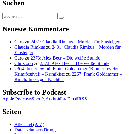
Suchen
Suchen
Suchen
nach:
Neueste Kommentare
Caro
zu
2431: Claudia Rimkus – Morden für Einsteiger
Claudia Rimkus
zu
2431: Claudia Rimkus – Morden für
Einsteiger
Caro
zu
2373: Alex Beer – Die weiße Stunde
Christoph
zu
2373: Alex Beer – Die weiße Stunde
2364: Interview mit Frank Goldammer (Braunschweiger
Krimifestival) – Krimikiste
zu
2267: Frank Goldammer –
Bruch. In eisigen Nächten
Subscribe to Podcast
Apple Podcasts
Spotify
Android
by Email
RSS
Seiten
Alle Titel (A-Z)
Datenschutzerklärung