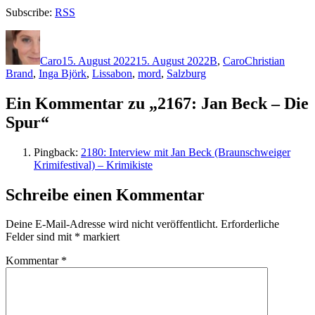
Subscribe:
RSS
Autor
Veröffentlicht
Kategorien
Schlagwörter
am
Caro
15. August 2022
15. August 2022
B
,
Caro
Christian
Brand
,
Inga Björk
,
Lissabon
,
mord
,
Salzburg
Ein Kommentar zu „2167: Jan Beck – Die
Spur“
Pingback:
2180: Interview mit Jan Beck (Braunschweiger
Krimifestival) – Krimikiste
Schreibe einen Kommentar
Deine E-Mail-Adresse wird nicht veröffentlicht.
Erforderliche
Felder sind mit
*
markiert
Kommentar
*