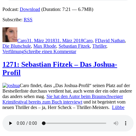
Podcast:
Download
(Duration: 7:21 — 6.7MB)
Subscribe:
RSS
Autor
Veröffentlicht
Kategorien
Schlagwörter
am
Caro
31. März 2018
31. März 2018
Caro
,
F
David Nathan
,
Die Blutschule
,
Max Rhode
,
Sebastian Fitzek
,
Thriller
,
zu
Verfilmung
Schreibe einen Kommentar
1585:
Sebastian
1271: Sebastian Fitzek – Das Joshua-
Fitzek
Profil
–
Das
Joshua-
Caro findet, dass „Das Joshua-Profil“ seinen Platz auf der
Profil
Bestsellerliste durchaus verdient hat, auch wenn der ein oder andere
(RTL-
das anders sehen mag.
Sie hat den Autor beim Braunschweiger
Verfilmung)
Krimifestival bereits zum Buch interviewt
und ist begeistert vom
neuen Thriller des – ja, Herr Scheck – Thriller-Meisters.
Lübbe