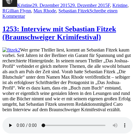
Kristine
29. Dezember 2015
29. Dezember 2015
F
,
Kristine
,
Schlagwörter
R
Gillian Flynn
,
Max Rhode
,
Sebastian Fitzek
Schreibe einen
zu
Kommentar
1263:
Gillian
1253: Interview mit Sebastian Fitzek
Flynn
(Braunschweiger Krimifestival)
vs.
Max
Rhode
Wer gerne Thriller liest, kommt an Sebastian Fitzek kaum
vorbei. Seit Jahren ist der Berliner ein Garant für Spannung und gut
recherchierte Hintergründe. In seinem neuen Thriller „Das Joshua-
Profil“ verbindet er gleich mehrere Themen, die alle sowohl brisant
als auch am Puls der Zeit sind. Vorab hatte Sebastian Fitzek „Die
Blutschule“ unter dem Namen Max Rhode veröffentlicht – selbiger
ist als erfolgloser Schriftsteller der Protagonist in „Das Joshua-
Profil“. Wie es dazu kam, dass ein „Buch zum Buch“ entstand,
woher er eigentlich seine genialen Ideen in den Lesungen und rund
um die Bücher nimmt und wie er mit seinem eigenen großen Erfolg
umgeht, hat Sebastian Fitzek unserem Redaktionsmitglied Caro
beim Interview auf dem Braunschweiger Krimifestival erzählt.