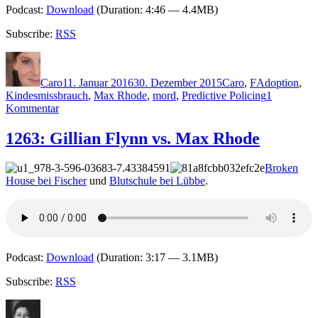
Podcast:
Download
(Duration: 4:46 — 4.4MB)
Subscribe:
RSS
Autor
Veröffentlicht
Kategorien
Schlagwörter
am
Caro
11. Januar 2016
30. Dezember 2015
Caro
,
F
Adoption
,
Kindesmissbrauch
,
Max Rhode
,
mord
,
Predictive Policing
1
zu
Kommentar
1271:
Sebastian
1263: Gillian Flynn vs. Max Rhode
Fitzek
–
Broken
Das
House bei Fischer
und
Blutschule bei Lübbe
.
Joshua-
Profil
Podcast:
Download
(Duration: 3:17 — 3.1MB)
Subscribe:
RSS
Autor
Veröffentlicht
Kategorien
am