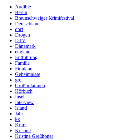
Audible
Berlin
Braunschweiger Krimifestival
Deutschland
dorf
Drogen
DTV
Dänemark
england
Entführung
Familie
Finnland
Geheimnisse
gre
Großbritannien
Hörbuch
Insel
Interview
Island
Jahr
kk
Krimi
Kristine
Kristine Greßhöner