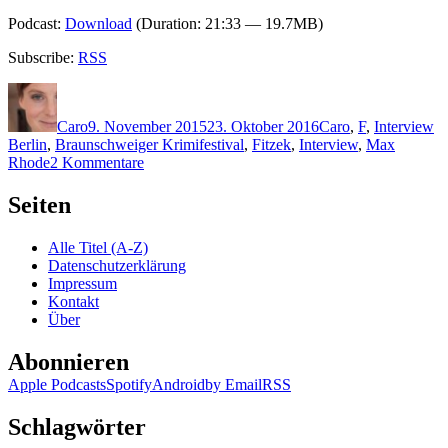
Podcast:
Download
(Duration: 21:33 — 19.7MB)
Subscribe:
RSS
Autor
Veröffentlicht
Kategorien
Sc
am
Caro
9. November 2015
23. Oktober 2016
Caro
,
F
,
Interview
Berlin
,
Braunschweiger Krimifestival
,
Fitzek
,
Interview
,
Max
zu
Rhode
2 Kommentare
1253:
Interview
Seiten
mit
Sebastian
Alle Titel (A-Z)
Fitzek
Datenschutzerklärung
(Braunschweiger
Impressum
Krimifestival)
Kontakt
Über
Abonnieren
Apple Podcasts
Spotify
Android
by Email
RSS
Schlagwörter