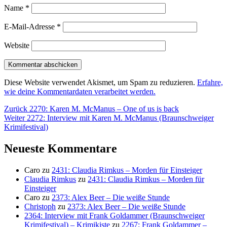
Name
*
E-Mail-Adresse
*
Website
Diese Website verwendet Akismet, um Spam zu reduzieren.
Erfahre,
wie deine Kommentardaten verarbeitet werden.
Beitragsnavigation
Vorheriger
Zurück
2270: Karen M. McManus – One of us is back
Nächster
Beitrag:
Weiter
2272: Interview mit Karen M. McManus (Braunschweiger
Beitrag:
Krimifestival)
Neueste Kommentare
Caro
zu
2431: Claudia Rimkus – Morden für Einsteiger
Claudia Rimkus
zu
2431: Claudia Rimkus – Morden für
Einsteiger
Caro
zu
2373: Alex Beer – Die weiße Stunde
Christoph
zu
2373: Alex Beer – Die weiße Stunde
2364: Interview mit Frank Goldammer (Braunschweiger
Krimifestival) – Krimikiste
zu
2267: Frank Goldammer –