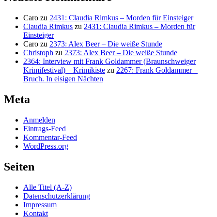
Caro
zu
2431: Claudia Rimkus – Morden für Einsteiger
Claudia Rimkus
zu
2431: Claudia Rimkus – Morden für
Einsteiger
Caro
zu
2373: Alex Beer – Die weiße Stunde
Christoph
zu
2373: Alex Beer – Die weiße Stunde
2364: Interview mit Frank Goldammer (Braunschweiger
Krimifestival) – Krimikiste
zu
2267: Frank Goldammer –
Bruch. In eisigen Nächten
Meta
Anmelden
Eintrags-Feed
Kommentar-Feed
WordPress.org
Seiten
Alle Titel (A-Z)
Datenschutzerklärung
Impressum
Kontakt