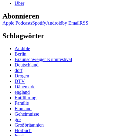
Über
Abonnieren
Apple Podcasts
Spotify
Android
by Email
RSS
Schlagwörter
Audible
Berlin
Braunschweiger Krimifestival
Deutschland
dorf
Drogen
DTV
Dänemark
england
Entführung
Familie
Finnland
Geheimnisse
gre
Großbritannien
Hörbuch
Insel