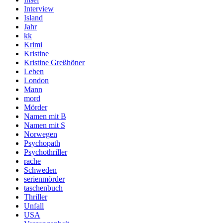
Interview
Island
Jahr
kk
Krimi
Kristine
Kristine Greßhöner
Leben
London
Mann
mord
Mörder
Namen mit B
Namen mit S
Norwegen
Psychopath
Psychothriller
rache
Schweden
serienmörder
taschenbuch
Thriller
Unfall
USA