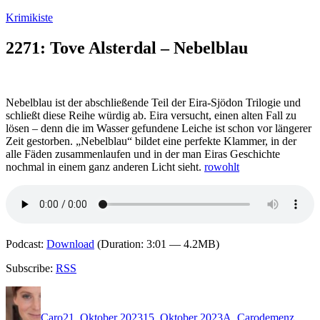
Zum
Krimikiste
Inhalt
springen
2271: Tove Alsterdal – Nebelblau
Nebelblau ist der abschließende Teil der Eira-Sjödon Trilogie und
schließt diese Reihe würdig ab. Eira versucht, einen alten Fall zu
lösen – denn die im Wasser gefundene Leiche ist schon vor längerer
Zeit gestorben. „Nebelblau“ bildet eine perfekte Klammer, in der
alle Fäden zusammenlaufen und in der man Eiras Geschichte
nochmal in einem ganz anderen Licht sieht.
rowohlt
Podcast:
Download
(Duration: 3:01 — 4.2MB)
Subscribe:
RSS
Autor
Veröffentlicht
Kategorien
Schlagwörter
am
Caro
21. Oktober 2023
15. Oktober 2023
A
,
Caro
demenz
,