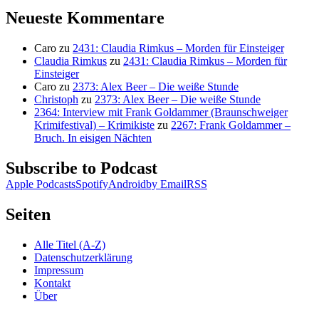
Neueste Kommentare
Caro
zu
2431: Claudia Rimkus – Morden für Einsteiger
Claudia Rimkus
zu
2431: Claudia Rimkus – Morden für
Einsteiger
Caro
zu
2373: Alex Beer – Die weiße Stunde
Christoph
zu
2373: Alex Beer – Die weiße Stunde
2364: Interview mit Frank Goldammer (Braunschweiger
Krimifestival) – Krimikiste
zu
2267: Frank Goldammer –
Bruch. In eisigen Nächten
Subscribe to Podcast
Apple Podcasts
Spotify
Android
by Email
RSS
Seiten
Alle Titel (A-Z)
Datenschutzerklärung
Impressum
Kontakt
Über