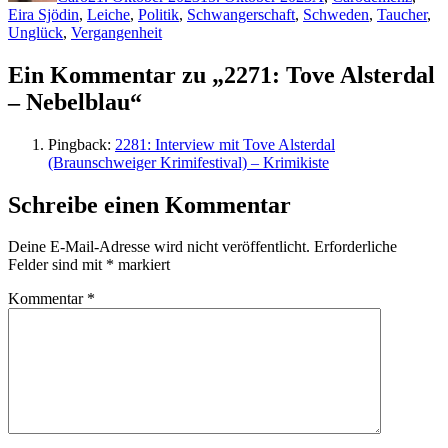
Eira Sjödin
,
Leiche
,
Politik
,
Schwangerschaft
,
Schweden
,
Taucher
,
Unglück
,
Vergangenheit
Ein Kommentar zu „2271: Tove Alsterdal
– Nebelblau“
Pingback:
2281: Interview mit Tove Alsterdal
(Braunschweiger Krimifestival) – Krimikiste
Schreibe einen Kommentar
Deine E-Mail-Adresse wird nicht veröffentlicht.
Erforderliche
Felder sind mit
*
markiert
Kommentar
*